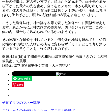
一番の特徴は、材の使い方です。頭上から足元まで、両手先や肩か
ら下がった天衣の先を含め、全てをヒノキの一木から彫り出してい
ます。体の厚みは薄く、背面側には荒くノミ跡が残り、表面は素地
(きじ)仕上げとし、頭上の顔は細部の表現を省略しています。
こうした造像法は、神の姿を木彫で表した神像の中に類似例があり
ます。あたかも仏と神の両方の要素が、切り分けられずに、この一
体の内に融合して込められているかのようです。
その神秘的な風貌を拝していると、例え像が地域を離れても、信仰
の場を守り続けた人びとの傍らに変わらず「カミ」として寄り添っ
ているであろうことを、強く感じるのです。
※10月3日(日)まで開催中の和歌山県立博物館企画展「きのくにの宗
教美術」で展示。
(和歌山県立博物館主任学芸員・大河内智之)
Post
Save
子育てママのマネー講座
こぴちゃんの手作りおもちゃ「アニマル輪投げ」