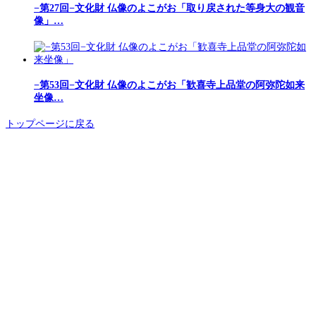
−第27回−文化財 仏像のよこがお「取り戻された等身大の観音
像」…
−第53回−文化財 仏像のよこがお「歓喜寺上品堂の阿弥陀如来
坐像…
トップページに戻る