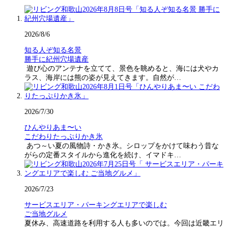
2026/8/6
知る人ぞ知る名景
勝手に紀州穴場遺産
遊び心のアンテナを立てて、景色を眺めると、海には犬やカ
ラス、海岸には熊の姿が見えてきます。自然が…
2026/7/30
ひんやりあま〜い
こだわりたっぷりかき氷
あつ～い夏の風物詩・かき氷。シロップをかけて味わう昔な
がらの定番スタイルから進化を続け、イマドキ…
2026/7/23
サービスエリア・パーキングエリアで楽しむ
ご当地グルメ
夏休み、高速道路を利用する人も多いのでは。今回は近畿エリ