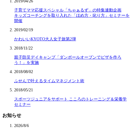
2019/04/26
子育てママ応援スペシャル「ちゃぁるず」の特集連動企画
キッズコーチングを取り入れた「ほめ方・叱り方」セミナーを
開催
2019/02/19
かわいいKYOTO大人女子旅第2弾
2018/11/22
親子防災デイキャンプ「ダンボールオーブンでピザを作ろ
う！」を実施
2018/08/02
ふせんで叶えるタイムマネジメント術
2018/05/21
スポーツジュニアをサポート こころのトレーニング＆栄養学
セミナー
お知らせ
2026/8/6