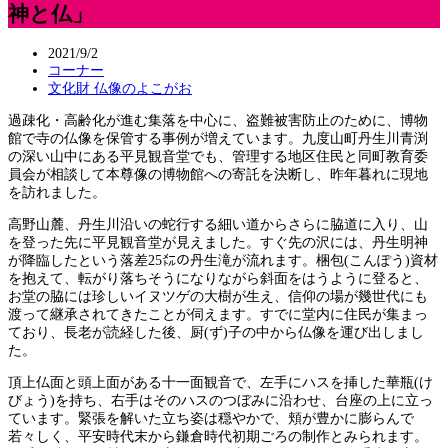
神と仏」
2021/9/2
コーナー
文化財 仏像のよこがお
過疎化・高齢化が進む集落を中心に、盗難被害防止のために、博物
館で寺の仏像を保管する事例が増えています。九度山町丹生川青渕
の深い山中にある平見観音堂でも、管理する地区住民と同町教育委
員会が相談して本尊像の博物館への寄託を決断し、昨年暮れに現地
を訪れました。
高野山麓、丹生川沿いの蛇行する細い道からさらに脇道に入り、山
を登った先に平見観音堂が見えました。すぐ先の沢には、丹生明神
が降臨したという落差25㍍の丹生滝が流れます。梱包(こんぽう)資材
を抱えて、転がり落ちそうになりながら斜面をはうように登ると、
お堂の脇には珍しいイヌツゲの大樹が生え、信仰の場が幾世代にも
渡って継承されてきたことが伺えます。すでに堂内に住民が集まっ
ており、長老が読経した後、厨(ず)子の中から仏像を運び出しまし
た。
頂上仏面と頭上面がある十一面観音で、左手にハスを挿した華瓶(け
びょう)を持ち、右手はそのハスのつぼみに沿わせ、台座の上に立っ
ています。緊張を解いた立ち姿は穏やかで、頬が豊かに膨らんで
若々しく、平安時代末から鎌倉時代初期ごろの制作とみられます。