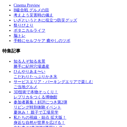
Cinema Preview
B級合戦 グルメの目
考えよう災害時の備え
いざというときに役立つ防災グッズ
祭りびより
ボタニカルライフ
脳トレ
手軽にセルフケア 癒やしのツボ
特集記事
知る人ぞ知る名景
勝手に紀州穴場遺産
ひんやりあま〜い
こだわりたっぷりかき氷
サービスエリア・パーキングエリアで楽しむ
ご当地グルメ
3D技術で本物そっくり！
レプリカをつくる博物館
参加者募集！好評につき第2弾
リビング特別体験イベント
夏休み！ 親子で工場見学
私たちの視線・始点 拡大版！
身近な自然が世界を広げる！