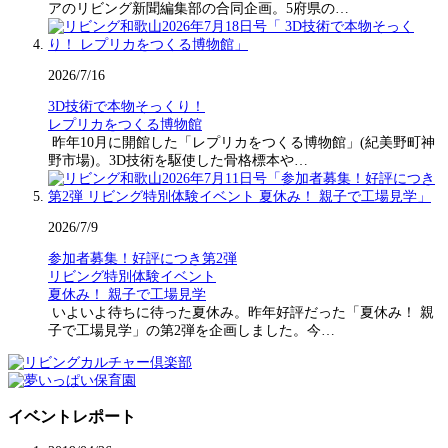
アのリビング新聞編集部の合同企画。5府県の…
2026/7/16
3D技術で本物そっくり！
レプリカをつくる博物館
昨年10月に開館した「レプリカをつくる博物館」(紀美野町神
野市場)。3D技術を駆使した骨格標本や…
2026/7/9
参加者募集！好評につき第2弾
リビング特別体験イベント
夏休み！ 親子で工場見学
いよいよ待ちに待った夏休み。昨年好評だった「夏休み！ 親
子で工場見学」の第2弾を企画しました。今…
イベントレポート