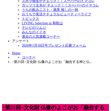
ズボラ独女がチェック！！スーパーのイマコレ
ガッツリ主夫が チェック！！スーパーのイマコレ
うちの飲みニスト・酒美 推しの一杯
おうちで美活ナチュラルビューティーライフ
トピックス
LIVING Selection in 和歌山
テレビのツムジ
みんなのイイネ
過去の人気連載コーナー
アンケート
2026年1月10日号プレゼント応募フォーム
Home
コーナー
−第21回−文化財 仏像のよこがお「融合する神と仏」
−第21回−文化財 仏像のよこがお「融合する