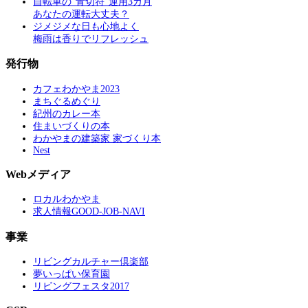
自転車の“青切符”運用3カ月
あなたの運転大丈夫？
ジメジメな日も心地よく
梅雨は香りでリフレッシュ
発行物
カフェわかやま2023
まちぐるめぐり
紀州のカレー本
住まいづくりの本
わかやまの建築家 家づくり本
Nest
Webメディア
ロカルわかやま
求人情報GOOD-JOB-NAVI
事業
リビングカルチャー倶楽部
夢いっぱい保育園
リビングフェスタ2017