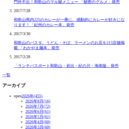
門外不出！和歌山のマル秘メニュー 「秘密のグルメ」発売
2017/7/28
和歌山県内225のカレーが一冊に。感動的にカレーが好きにな
ります！「紀州のカレー本」発売
2017/3/30
和歌山のパスタ、うどん・そば、ラーメンのお店を213店舗掲
載 「わかやま麺本」発売
2017/2/28
「ランチパスポート和歌山・岩出・紀の川・海南版」発売
一覧
アーカイブ
open
2026年(455)
2026年8月(16)
2026年7月(72)
2026年6月(61)
2026年5月(61)
2026年4月(60)
2026年3月(60)