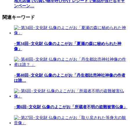
地元店舗での買い物を呼びかけ レシートで景品が当たるキャ
ンペーン…
関連キーワード
−第34回−文化財 仏像のよこがお「夏瀬の森に秘められた神
像」
−第40回−文化財 仏像のよこがお「丹生都比売神社神像の作者
は誰…
−第6回−文化財 仏像のよこがお「所蔵者不明の盗難被害仏像」