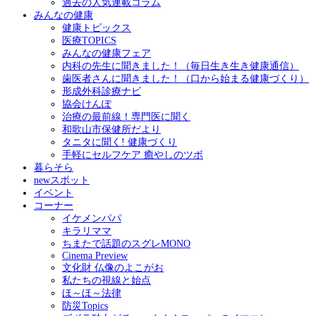
過去の人気連載コラム
みんなの健康
健康トピックス
医療TOPICS
みんなの健康フェア
内科の先生に聞きました！（毎日生き生き健康通信）
歯医者さんに聞きました！（口から始まる健康づくり）
形成外科診療ナビ
協会けんぽ
治療の最前線！専門医に聞く
和歌山市保健所だより
タニタに聞く! 健康づくり
手軽にセルフケア 癒やしのツボ
暮らそら
newスポット
イベント
コーナー
イケメンパパ
キラリママ
ちまたで話題のスグレMONO
Cinema Preview
文化財 仏像のよこがお
私たちの視線と始点
ほ～ほ～法律
防災Topics