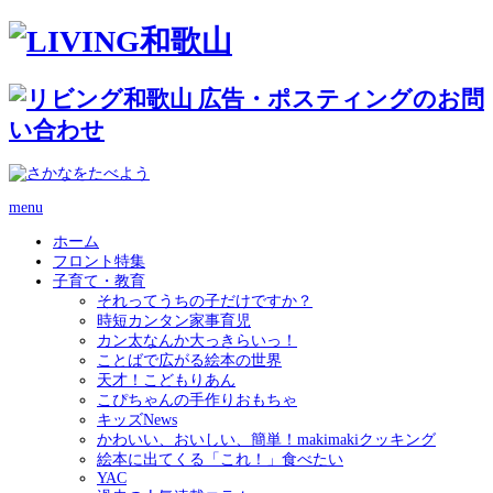
menu
ホーム
フロント特集
子育て・教育
それってうちの子だけですか？
時短カンタン家事育児
カン太なんか大っきらいっ！
ことばで広がる絵本の世界
天才！こどもりあん
こぴちゃんの手作りおもちゃ
キッズNews
かわいい、おいしい、簡単！makimakiクッキング
絵本に出てくる「これ！」食べたい
YAC