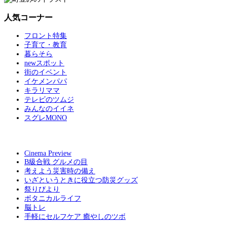
人気コーナー
フロント特集
子育て・教育
暮らそら
newスポット
街のイベント
イケメンパパ
キラリママ
テレビのツムジ
みんなのイイネ
スグレMONO
Cinema Preview
B級合戦 グルメの目
考えよう災害時の備え
いざというときに役立つ防災グッズ
祭りびより
ボタニカルライフ
脳トレ
手軽にセルフケア 癒やしのツボ