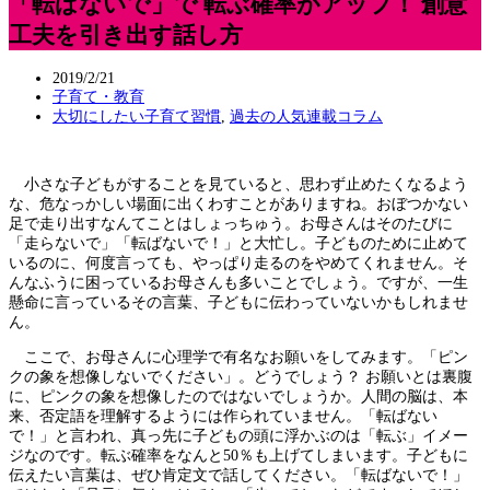
「転ばないで」で 転ぶ確率がアップ！ 創意
工夫を引き出す話し方
2019/2/21
子育て・教育
大切にしたい子育て習慣
,
過去の人気連載コラム
小さな子どもがすることを見ていると、思わず止めたくなるよう
な、危なっかしい場面に出くわすことがありますね。おぼつかない
足で走り出すなんてことはしょっちゅう。お母さんはそのたびに
「走らないで」「転ばないで！」と大忙し。子どものために止めて
いるのに、何度言っても、やっぱり走るのをやめてくれません。そ
んなふうに困っているお母さんも多いことでしょう。ですが、一生
懸命に言っているその言葉、子どもに伝わっていないかもしれませ
ん。
ここで、お母さんに心理学で有名なお願いをしてみます。「ピン
クの象を想像しないでください」。どうでしょう？ お願いとは裏腹
に、ピンクの象を想像したのではないでしょうか。人間の脳は、本
来、否定語を理解するようには作られていません。「転ばない
で！」と言われ、真っ先に子どもの頭に浮かぶのは「転ぶ」イメー
ジなのです。転ぶ確率をなんと50％も上げてしまいます。子どもに
伝えたい言葉は、ぜひ肯定文で話してください。「転ばないで！」