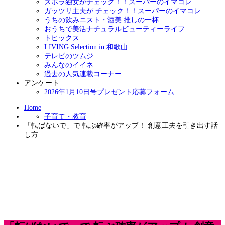
ズボラ独女がチェック！！スーパーのイマコレ
ガッツリ主夫が チェック！！スーパーのイマコレ
うちの飲みニスト・酒美 推しの一杯
おうちで美活ナチュラルビューティーライフ
トピックス
LIVING Selection in 和歌山
テレビのツムジ
みんなのイイネ
過去の人気連載コーナー
アンケート
2026年1月10日号プレゼント応募フォーム
Home
子育て・教育
「転ばないで」で 転ぶ確率がアップ！ 創意工夫を引き出す話
し方