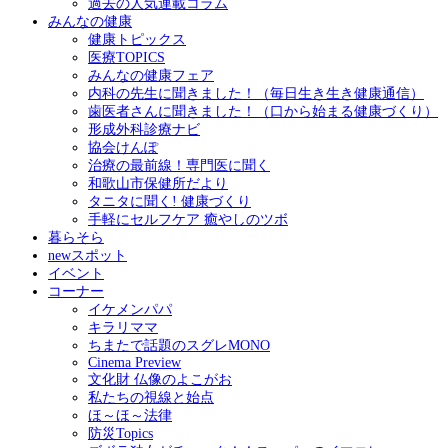
過去の人気連載コラム
みんなの健康
健康トピックス
医療TOPICS
みんなの健康フェア
内科の先生に聞きました！（毎日生き生き健康通信）
歯医者さんに聞きました！（口から始まる健康づくり）
形成外科診療ナビ
協会けんぽ
治療の最前線！専門医に聞く
和歌山市保健所だより
タニタに聞く! 健康づくり
手軽にセルフケア 癒やしのツボ
暮らそら
newスポット
イベント
コーナー
イケメンパパ
キラリママ
ちまたで話題のスグレMONO
Cinema Preview
文化財 仏像のよこがお
私たちの視線と始点
ほ～ほ～法律
防災Topics