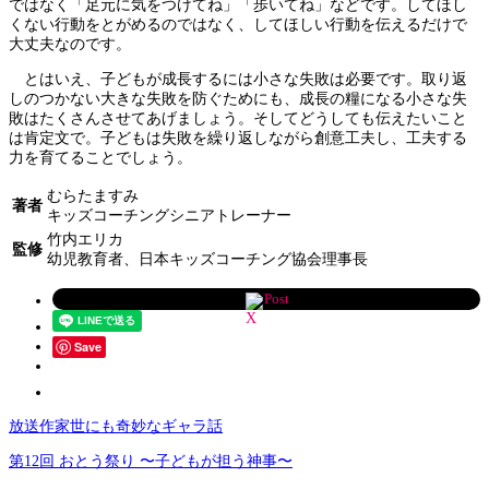
ではなく「足元に気をつけてね」「歩いてね」などです。してほし
くない行動をとがめるのではなく、してほしい行動を伝えるだけで
大丈夫なのです。
とはいえ、子どもが成長するには小さな失敗は必要です。取り返
しのつかない大きな失敗を防ぐためにも、成長の糧になる小さな失
敗はたくさんさせてあげましょう。そしてどうしても伝えたいこと
は肯定文で。子どもは失敗を繰り返しながら創意工夫し、工夫する
力を育てることでしょう。
むらたますみ
著者
キッズコーチングシニアトレーナー
竹内エリカ
監修
幼児教育者、日本キッズコーチング協会理事長
Post
Save
放送作家世にも奇妙なギャラ話
第12回 おとう祭り 〜子どもが担う神事〜