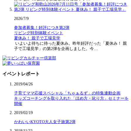
2026/7/9
参加者募集！好評につき第2弾
リビング特別体験イベント
夏休み！ 親子で工場見学
いよいよ待ちに待った夏休み。昨年好評だった「夏休み！ 親
子で工場見学」の第2弾を企画しました。今…
イベントレポート
2019/04/26
子育てママ応援スペシャル「ちゃぁるず」の特集連動企画
キッズコーチングを取り入れた「ほめ方・叱り方」セミナーを
開催
2019/02/19
かわいいKYOTO大人女子旅第2弾
2018/11/22