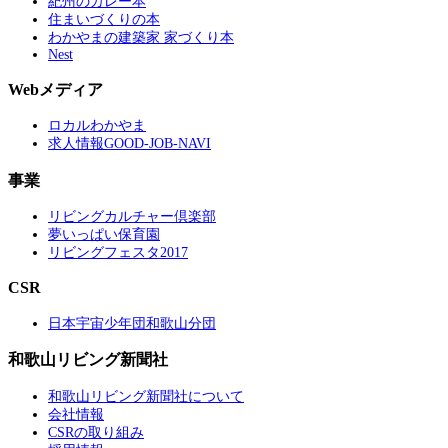
紀州のカレー本
住まいづくりの本
わかやまの建築家 家づくり本
Nest
Webメディア
ロカルわかやま
求人情報GOOD-JOB-NAVI
事業
リビングカルチャー倶楽部
夢いっぱい保育園
リビングフェスタ2017
CSR
日本宇宙少年団和歌山分団
和歌山リビング新聞社
和歌山リビング新聞社について
会社情報
CSRの取り組み