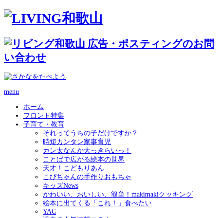
menu
ホーム
フロント特集
子育て・教育
それってうちの子だけですか？
時短カンタン家事育児
カン太なんか大っきらいっ！
ことばで広がる絵本の世界
天才！こどもりあん
こぴちゃんの手作りおもちゃ
キッズNews
かわいい、おいしい、簡単！makimakiクッキング
絵本に出てくる「これ！」食べたい
YAC