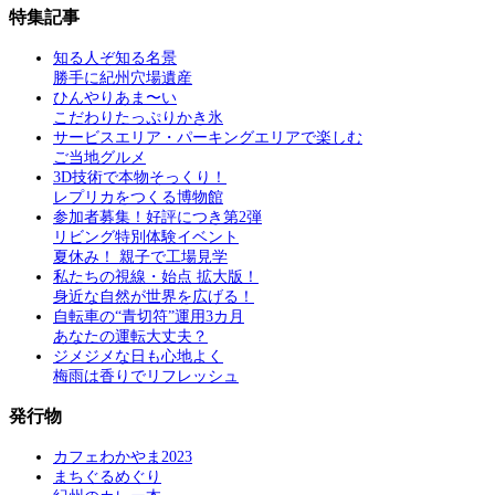
特集記事
知る人ぞ知る名景
勝手に紀州穴場遺産
ひんやりあま〜い
こだわりたっぷりかき氷
サービスエリア・パーキングエリアで楽しむ
ご当地グルメ
3D技術で本物そっくり！
レプリカをつくる博物館
参加者募集！好評につき第2弾
リビング特別体験イベント
夏休み！ 親子で工場見学
私たちの視線・始点 拡大版！
身近な自然が世界を広げる！
自転車の“青切符”運用3カ月
あなたの運転大丈夫？
ジメジメな日も心地よく
梅雨は香りでリフレッシュ
発行物
カフェわかやま2023
まちぐるめぐり