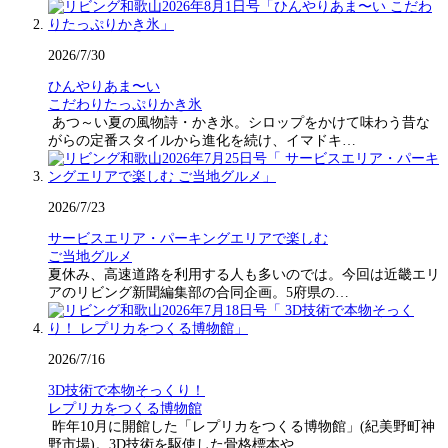
2026/7/30
ひんやりあま〜い
こだわりたっぷりかき氷
あつ～い夏の風物詩・かき氷。シロップをかけて味わう昔な
がらの定番スタイルから進化を続け、イマドキ…
2026/7/23
サービスエリア・パーキングエリアで楽しむ
ご当地グルメ
夏休み、高速道路を利用する人も多いのでは。今回は近畿エリ
アのリビング新聞編集部の合同企画。5府県の…
2026/7/16
3D技術で本物そっくり！
レプリカをつくる博物館
昨年10月に開館した「レプリカをつくる博物館」(紀美野町神
野市場)。3D技術を駆使した骨格標本や…