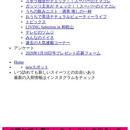
ズボラ独女がチェック！！スーパーのイマコレ
ガッツリ主夫が チェック！！スーパーのイマコレ
うちの飲みニスト・酒美 推しの一杯
おうちで美活ナチュラルビューティーライフ
トピックス
LIVING Selection in 和歌山
テレビのツムジ
みんなのイイネ
過去の人気連載コーナー
アンケート
2026年1月10日号プレゼント応募フォーム
Home
newスポット
いつ訪れても新しいスイーツとの出合いあり
最新の入荷情報はインスタグラムをチェック