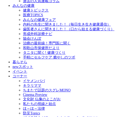
過去の人気連載コラム
みんなの健康
健康トピックス
医療TOPICS
みんなの健康フェア
内科の先生に聞きました！（毎日生き生き健康通信）
歯医者さんに聞きました！（口から始まる健康づくり）
形成外科診療ナビ
協会けんぽ
治療の最前線！専門医に聞く
和歌山市保健所だより
タニタに聞く! 健康づくり
手軽にセルフケア 癒やしのツボ
暮らそら
newスポット
イベント
コーナー
イケメンパパ
キラリママ
ちまたで話題のスグレMONO
Cinema Preview
文化財 仏像のよこがお
私たちの視線と始点
ほ～ほ～法律
防災Topics