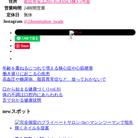
住所
岩出市安上205-1GASSE1棟3-5号室
営業時間
24時間営業
定休日
無休
Instagram
@24sweetsshop_iwade
Post
Save
年齢を重ねるにつれて増える狭心症や心筋梗塞
働き盛りに起こる心疾患
高血圧や糖尿病、脂質異常症など、放っておかないで
口から始まる健康づくりvol.81
体の不調は口腔内にあらわれる
舌で分かる健康状態
newスポット