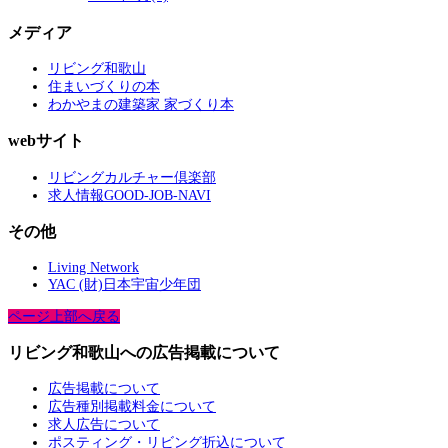
メディア
リビング和歌山
住まいづくりの本
わかやまの建築家 家づくり本
webサイト
リビングカルチャー倶楽部
求人情報GOOD-JOB-NAVI
その他
Living Network
YAC (財)日本宇宙少年団
ページ上部へ戻る
リビング和歌山への広告掲載について
広告掲載について
広告種別掲載料金について
求人広告について
ポスティング・リビング折込について