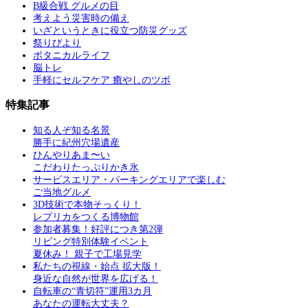
B級合戦 グルメの目
考えよう災害時の備え
いざというときに役立つ防災グッズ
祭りびより
ボタニカルライフ
脳トレ
手軽にセルフケア 癒やしのツボ
特集記事
知る人ぞ知る名景
勝手に紀州穴場遺産
ひんやりあま〜い
こだわりたっぷりかき氷
サービスエリア・パーキングエリアで楽しむ
ご当地グルメ
3D技術で本物そっくり！
レプリカをつくる博物館
参加者募集！好評につき第2弾
リビング特別体験イベント
夏休み！ 親子で工場見学
私たちの視線・始点 拡大版！
身近な自然が世界を広げる！
自転車の“青切符”運用3カ月
あなたの運転大丈夫？