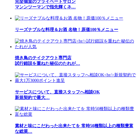
完全個室のプライベートサロン
マンンツーマンで指先輝くネ…
リーズナブルな料理＆お酒 名物！原価100％メニュー
焼き鳥のテイクアウト専門店
試行錯誤を重ねた秘伝のたれが…
サービスについて、直接スタッフへ相談OK
新規契約で最大…
素材と味にこだわった出来たてを 常時50種類以上の種類豊富
な総菜…