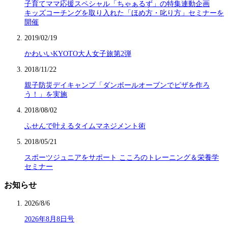
子育てママ応援スペシャル「ちゃぁるず」の特集連動企画
キッズコーチングを取り入れた「ほめ方・叱り方」セミナーを
開催
2019/02/19
かわいいKYOTO大人女子旅第2弾
2018/11/22
親子防災デイキャンプ「ダンボールオーブンでピザを作ろ
う！」を実施
2018/08/02
ふせんで叶えるタイムマネジメント術
2018/05/21
スポーツジュニアをサポート こころのトレーニング＆栄養学
セミナー
お知らせ
2026/8/6
2026年8月8日号