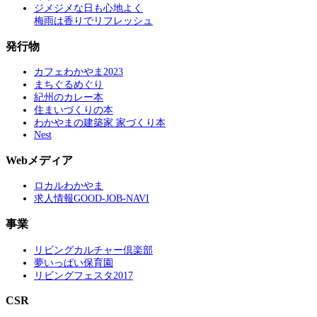
ジメジメな日も心地よく
梅雨は香りでリフレッシュ
発行物
カフェわかやま2023
まちぐるめぐり
紀州のカレー本
住まいづくりの本
わかやまの建築家 家づくり本
Nest
Webメディア
ロカルわかやま
求人情報GOOD-JOB-NAVI
事業
リビングカルチャー倶楽部
夢いっぱい保育園
リビングフェスタ2017
CSR