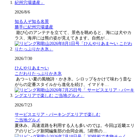
2026/8/6
知る人ぞ知る名景
勝手に紀州穴場遺産
遊び心のアンテナを立てて、景色を眺めると、海には犬やカ
ラス、海岸には熊の姿が見えてきます。自然が…
2026/7/30
ひんやりあま〜い
こだわりたっぷりかき氷
あつ～い夏の風物詩・かき氷。シロップをかけて味わう昔な
がらの定番スタイルから進化を続け、イマドキ…
2026/7/23
サービスエリア・パーキングエリアで楽しむ
ご当地グルメ
夏休み、高速道路を利用する人も多いのでは。今回は近畿エリ
アのリビング新聞編集部の合同企画。5府県の…