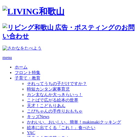
menu
ホーム
フロント特集
子育て・教育
それってうちの子だけですか？
時短カンタン家事育児
カン太なんか大っきらいっ！
ことばで広がる絵本の世界
天才！こどもりあん
こぴちゃんの手作りおもちゃ
キッズNews
かわいい、おいしい、簡単！makimakiクッキング
絵本に出てくる「これ！」食べたい
YAC