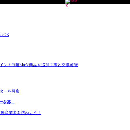
Post
もOK
ーを募…