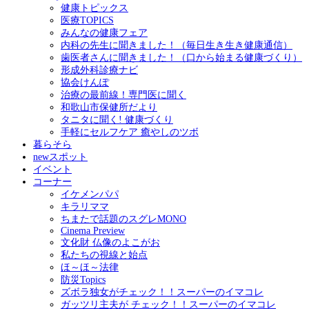
健康トピックス
医療TOPICS
みんなの健康フェア
内科の先生に聞きました！（毎日生き生き健康通信）
歯医者さんに聞きました！（口から始まる健康づくり）
形成外科診療ナビ
協会けんぽ
治療の最前線！専門医に聞く
和歌山市保健所だより
タニタに聞く! 健康づくり
手軽にセルフケア 癒やしのツボ
暮らそら
newスポット
イベント
コーナー
イケメンパパ
キラリママ
ちまたで話題のスグレMONO
Cinema Preview
文化財 仏像のよこがお
私たちの視線と始点
ほ～ほ～法律
防災Topics
ズボラ独女がチェック！！スーパーのイマコレ
ガッツリ主夫が チェック！！スーパーのイマコレ