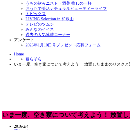
うちの飲みニスト・酒美 推しの一杯
おうちで美活ナチュラルビューティーライフ
トピックス
LIVING Selection in 和歌山
テレビのツムジ
みんなのイイネ
過去の人気連載コーナー
アンケート
2026年1月10日号プレゼント応募フォーム
Home
暮らそら
いま一度、空き家について考えよう！ 放置したままのリスクと
いま一度、空き家について考えよう！ 放置
2016/2/4