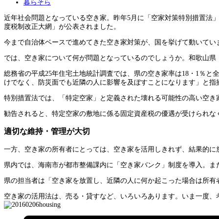
暮らそら
近年社会問題となっている空き家。昨年5月に「空家対策特別措置法」
度税制改正大網」が公表されました。
今まで自治体ベースで進めてきた空き家対策が、国を挙げて動いてい
では、空き家について何が問題となっているのでしょうか。和歌山県
総務省の平成25年住宅土地統計調査では、県の空き家率は18・1％
けでなく、防災面でも近隣の人に影響を及ぼすことになります」と指
特別措置法では、「特定空家」と定義された壊れる可能性の高い空き
勧告されると、特定空家の敷地に係る固定資産税の優遇が受けられな
適切な維持・管理が大切
一方、空き家の所有者にとっては、空き家を活用しきれず、結果的に
県内では、海南市が都市整備課内に「空き家バンク」制度を導入。ま
県の担当者は「空き家を放置し、近隣の人に何か起こった場合は所有
空き家の活用法は、売る・貸すなど、いろいろあります。いま一度、