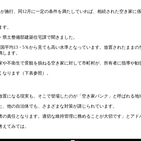
が施行、同12月に一定の条件を満たしていれば、相続された空き家に係る
ます。
・県土整備部建築住宅課で聞きました。
と全国平均13・5％から見ても高い水準となっています。放置されたまま
摘します。
家や不衛生で景観を損ねる空き家に対して市町村が、所有者に指導や勧
くなります（下表参照）。
放置になる現実も。そこで登場したのが「空き家バンク」と呼ばれる地
た、他の自治体でも、さまざまな対策が講じられています。
者の責任となります。適切な維持管理に務めることが大切です」とアド
考えてみては。