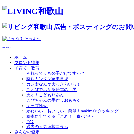
menu
ホーム
フロント特集
子育て・教育
それってうちの子だけですか？
時短カンタン家事育児
カン太なんか大っきらいっ！
ことばで広がる絵本の世界
天才！こどもりあん
こぴちゃんの手作りおもちゃ
キッズNews
かわいい、おいしい、簡単！makimakiクッキング
絵本に出てくる「これ！」食べたい
YAC
過去の人気連載コラム
みんなの健康