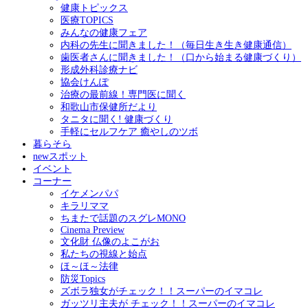
健康トピックス
医療TOPICS
みんなの健康フェア
内科の先生に聞きました！（毎日生き生き健康通信）
歯医者さんに聞きました！（口から始まる健康づくり）
形成外科診療ナビ
協会けんぽ
治療の最前線！専門医に聞く
和歌山市保健所だより
タニタに聞く! 健康づくり
手軽にセルフケア 癒やしのツボ
暮らそら
newスポット
イベント
コーナー
イケメンパパ
キラリママ
ちまたで話題のスグレMONO
Cinema Preview
文化財 仏像のよこがお
私たちの視線と始点
ほ～ほ～法律
防災Topics
ズボラ独女がチェック！！スーパーのイマコレ
ガッツリ主夫が チェック！！スーパーのイマコレ