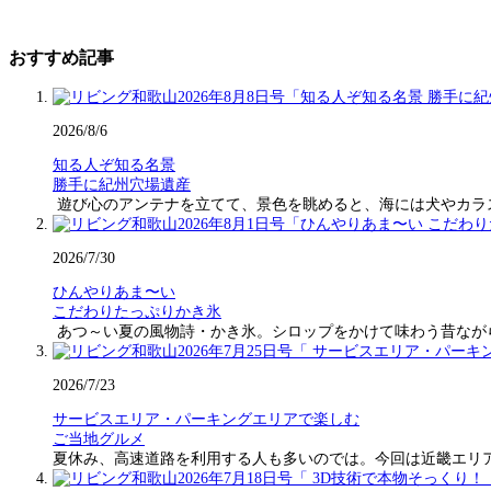
おすすめ記事
2026/8/6
知る人ぞ知る名景
勝手に紀州穴場遺産
遊び心のアンテナを立てて、景色を眺めると、海には犬やカラ
2026/7/30
ひんやりあま〜い
こだわりたっぷりかき氷
あつ～い夏の風物詩・かき氷。シロップをかけて味わう昔なが
2026/7/23
サービスエリア・パーキングエリアで楽しむ
ご当地グルメ
夏休み、高速道路を利用する人も多いのでは。今回は近畿エリ