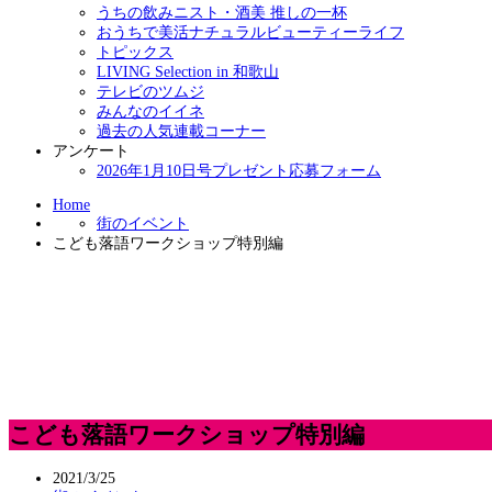
うちの飲みニスト・酒美 推しの一杯
おうちで美活ナチュラルビューティーライフ
トピックス
LIVING Selection in 和歌山
テレビのツムジ
みんなのイイネ
過去の人気連載コーナー
アンケート
2026年1月10日号プレゼント応募フォーム
Home
街のイベント
こども落語ワークショップ特別編
こども落語ワークショップ特別編
2021/3/25