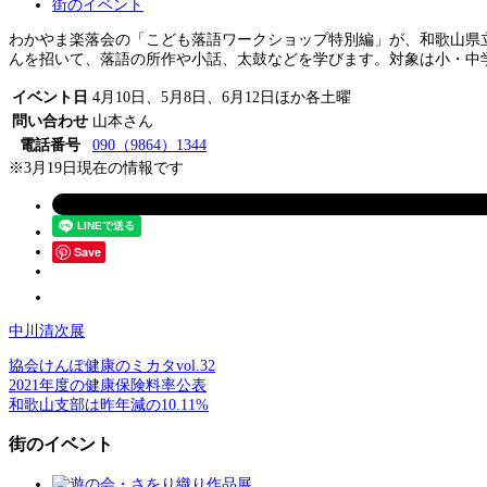
街のイベント
わかやま楽落会の「こども落語ワークショップ特別編」が、和歌山県立図
んを招いて、落語の所作や小話、太鼓などを学びます。対象は小・中学
イベント日
4月10日、5月8日、6月12日ほか各土曜
問い合わせ
山本さん
電話番号
090（9864）1344
※3月19日現在の情報です
Save
中川清次展
協会けんぽ健康のミカタvol.32
2021年度の健康保険料率公表
和歌山支部は昨年減の10.11%
街のイベント