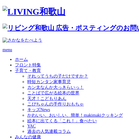
menu
ホーム
フロント特集
子育て・教育
それってうちの子だけですか？
時短カンタン家事育児
カン太なんか大っきらいっ！
ことばで広がる絵本の世界
天才！こどもりあん
こぴちゃんの手作りおもちゃ
キッズNews
かわいい、おいしい、簡単！makimakiクッキング
絵本に出てくる「これ！」食べたい
YAC
過去の人気連載コラム
みんなの健康