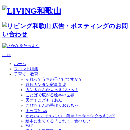
menu
ホーム
フロント特集
子育て・教育
それってうちの子だけですか？
時短カンタン家事育児
カン太なんか大っきらいっ！
ことばで広がる絵本の世界
天才！こどもりあん
こぴちゃんの手作りおもちゃ
キッズNews
かわいい、おいしい、簡単！makimakiクッキング
絵本に出てくる「これ！」食べたい
YAC