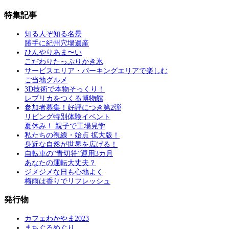
特集記事
知る人ぞ知る名景
勝手に紀州穴場遺産
ひんやりあま〜い
こだわりたっぷりかき氷
サービスエリア・パーキングエリアで楽しむ
ご当地グルメ
3D技術で本物そっくり！
レプリカをつくる博物館
参加者募集！好評につき第2弾
リビング特別体験イベント
夏休み！ 親子で工場見学
私たちの視線・始点 拡大版！
身近な自然が世界を広げる！
自転車の“青切符”運用3カ月
あなたの運転大丈夫？
ジメジメな日も心地よく
梅雨は香りでリフレッシュ
発行物
カフェわかやま2023
まちぐるめぐり