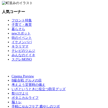
人気コーナー
フロント特集
子育て・教育
暮らそら
newスポット
街のイベント
イケメンパパ
キラリママ
テレビのツムジ
みんなのイイネ
スグレMONO
Cinema Preview
B級合戦 グルメの目
考えよう災害時の備え
いざというときに役立つ防災グッズ
祭りびより
ボタニカルライフ
脳トレ
手軽にセルフケア 癒やしのツボ