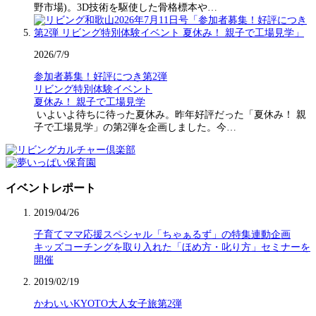
野市場)。3D技術を駆使した骨格標本や…
2026/7/9
参加者募集！好評につき第2弾
リビング特別体験イベント
夏休み！ 親子で工場見学
いよいよ待ちに待った夏休み。昨年好評だった「夏休み！ 親
子で工場見学」の第2弾を企画しました。今…
イベントレポート
2019/04/26
子育てママ応援スペシャル「ちゃぁるず」の特集連動企画
キッズコーチングを取り入れた「ほめ方・叱り方」セミナーを
開催
2019/02/19
かわいいKYOTO大人女子旅第2弾