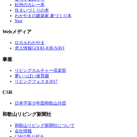
紀州のカレー本
住まいづくりの本
わかやまの建築家 家づくり本
Nest
Webメディア
ロカルわかやま
求人情報GOOD-JOB-NAVI
事業
リビングカルチャー倶楽部
夢いっぱい保育園
リビングフェスタ2017
CSR
日本宇宙少年団和歌山分団
和歌山リビング新聞社
和歌山リビング新聞社について
会社情報
CSRの取り組み