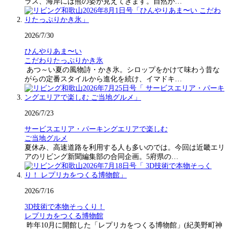
ラス、海岸には熊の姿が見えてきます。自然が…
2026/7/30
ひんやりあま〜い
こだわりたっぷりかき氷
あつ～い夏の風物詩・かき氷。シロップをかけて味わう昔な
がらの定番スタイルから進化を続け、イマドキ…
2026/7/23
サービスエリア・パーキングエリアで楽しむ
ご当地グルメ
夏休み、高速道路を利用する人も多いのでは。今回は近畿エリ
アのリビング新聞編集部の合同企画。5府県の…
2026/7/16
3D技術で本物そっくり！
レプリカをつくる博物館
昨年10月に開館した「レプリカをつくる博物館」(紀美野町神