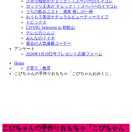
ズボラ独女がチェック！！スーパーのイマコレ
ガッツリ主夫が チェック！！スーパーのイマコレ
うちの飲みニスト・酒美 推しの一杯
おうちで美活ナチュラルビューティーライフ
トピックス
LIVING Selection in 和歌山
テレビのツムジ
みんなのイイネ
過去の人気連載コーナー
アンケート
2026年1月10日号プレゼント応募フォーム
Home
子育て・教育
こぴちゃんの手作りおもちゃ「こぴちゃんおみくじ」
こぴちゃんの手作りおもちゃ「こぴちゃん