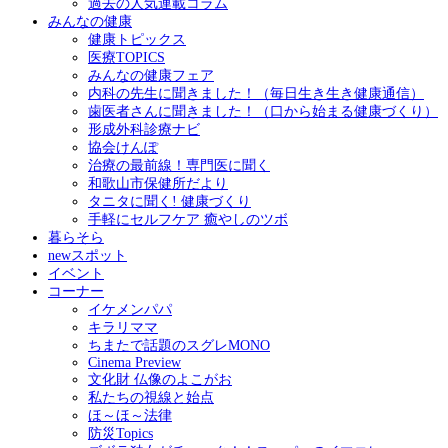
過去の人気連載コラム
みんなの健康
健康トピックス
医療TOPICS
みんなの健康フェア
内科の先生に聞きました！（毎日生き生き健康通信）
歯医者さんに聞きました！（口から始まる健康づくり）
形成外科診療ナビ
協会けんぽ
治療の最前線！専門医に聞く
和歌山市保健所だより
タニタに聞く! 健康づくり
手軽にセルフケア 癒やしのツボ
暮らそら
newスポット
イベント
コーナー
イケメンパパ
キラリママ
ちまたで話題のスグレMONO
Cinema Preview
文化財 仏像のよこがお
私たちの視線と始点
ほ～ほ～法律
防災Topics