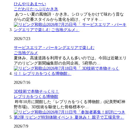
ひんやりあま〜い
こだわりたっぷりかき氷
あつ～い夏の風物詩・かき氷。シロップをかけて味わう昔な
がらの定番スタイルから進化を続け、イマドキ…
2026/7/23
サービスエリア・パーキングエリアで楽しむ
ご当地グルメ
夏休み、高速道路を利用する人も多いのでは。今回は近畿エリ
アのリビング新聞編集部の合同企画。5府県の…
2026/7/16
3D技術で本物そっくり！
レプリカをつくる博物館
昨年10月に開館した「レプリカをつくる博物館」(紀美野町神
野市場)。3D技術を駆使した骨格標本や…
2026/7/9