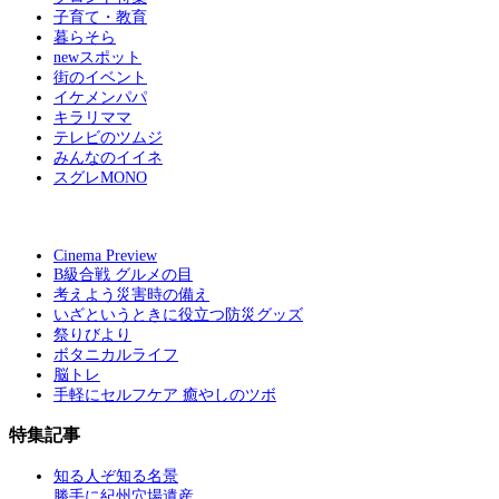
子育て・教育
暮らそら
newスポット
街のイベント
イケメンパパ
キラリママ
テレビのツムジ
みんなのイイネ
スグレMONO
Cinema Preview
B級合戦 グルメの目
考えよう災害時の備え
いざというときに役立つ防災グッズ
祭りびより
ボタニカルライフ
脳トレ
手軽にセルフケア 癒やしのツボ
特集記事
知る人ぞ知る名景
勝手に紀州穴場遺産