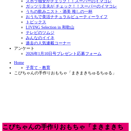
ズボラ独女がチェック！！スーパーのイマコレ
ガッツリ主夫が チェック！！スーパーのイマコレ
うちの飲みニスト・酒美 推しの一杯
おうちで美活ナチュラルビューティーライフ
トピックス
LIVING Selection in 和歌山
テレビのツムジ
みんなのイイネ
過去の人気連載コーナー
アンケート
2026年1月10日号プレゼント応募フォーム
Home
子育て・教育
こぴちゃんの手作りおもちゃ「まきまきちゅるちゅる」
こぴちゃんの手作りおもちゃ「まきまきち