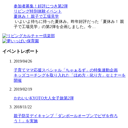
参加者募集！好評につき第2弾
リビング特別体験イベント
夏休み！ 親子で工場見学
いよいよ待ちに待った夏休み。昨年好評だった「夏休み！ 親
子で工場見学」の第2弾を企画しました。今…
イベントレポート
2019/04/26
子育てママ応援スペシャル「ちゃぁるず」の特集連動企画
キッズコーチングを取り入れた「ほめ方・叱り方」セミナーを
開催
2019/02/19
かわいいKYOTO大人女子旅第2弾
2018/11/22
親子防災デイキャンプ「ダンボールオーブンでピザを作ろ
う！」を実施