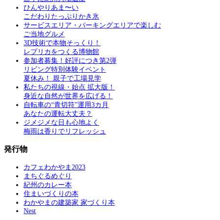
ひんやりあま〜い
こだわりたっぷりかき氷
サービスエリア・パーキングエリアで楽しむ
ご当地グルメ
3D技術で本物そっくり！
レプリカをつくる博物館
参加者募集！好評につき第2弾
リビング特別体験イベント
夏休み！ 親子で工場見学
私たちの視線・始点 拡大版！
身近な自然が世界を広げる！
自転車の“青切符”運用3カ月
あなたの運転大丈夫？
ジメジメな日も心地よく
梅雨は香りでリフレッシュ
発行物
カフェわかやま2023
まちぐるめぐり
紀州のカレー本
住まいづくりの本
わかやまの建築家 家づくり本
Nest