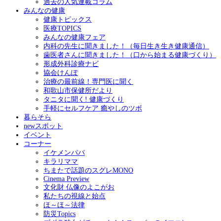
過去の人気連載コラム
みんなの健康
健康トピックス
医療TOPICS
みんなの健康フェア
内科の先生に聞きました！（毎日生き生き健康通信）
歯医者さんに聞きました！（口から始まる健康づくり）
形成外科診療ナビ
協会けんぽ
治療の最前線！専門医に聞く
和歌山市保健所だより
タニタに聞く! 健康づくり
手軽にセルフケア 癒やしのツボ
暮らそら
newスポット
イベント
コーナー
イケメンパパ
キラリママ
ちまたで話題のスグレMONO
Cinema Preview
文化財 仏像のよこがお
私たちの視線と始点
ほ～ほ～法律
防災Topics