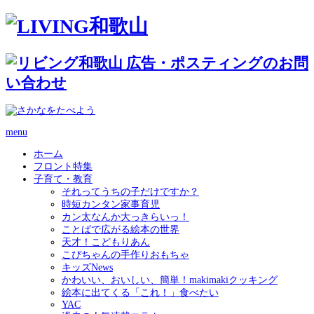
menu
ホーム
フロント特集
子育て・教育
それってうちの子だけですか？
時短カンタン家事育児
カン太なんか大っきらいっ！
ことばで広がる絵本の世界
天才！こどもりあん
こぴちゃんの手作りおもちゃ
キッズNews
かわいい、おいしい、簡単！makimakiクッキング
絵本に出てくる「これ！」食べたい
YAC