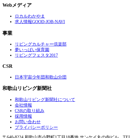
Webメディア
ロカルわかやま
求人情報GOOD-JOB-NAVI
事業
リビングカルチャー倶楽部
夢いっぱい保育園
リビングフェスタ2017
CSR
日本宇宙少年団和歌山分団
和歌山リビング新聞社
和歌山リビング新聞社について
会社情報
CSRの取り組み
採用情報
お問い合わせ
プライバシーポリシー
〒640-8224 和歌山市小野町1丁目18番地 サンケイ丸の内ビル TEL