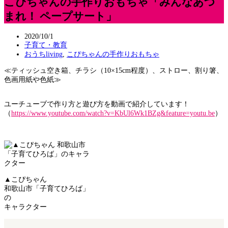
こぴちゃんの手作りおもちゃ「みんなあつ
まれ！ ペープサート」
2020/10/1
子育て・教育
おうちliving
,
こぴちゃんの手作りおもちゃ
≪ティッシュ空き箱、チラシ（10×15cm程度）、ストロー、割り箸、
色画用紙や色紙≫
ユーチューブで作り方と遊び方を動画で紹介しています！
（
https://www.youtube.com/watch?v=KbUl6Wk1BZg&feature=youtu.be
）
▲こぴちゃん
和歌山市「子育てひろば」
の
キャラクター