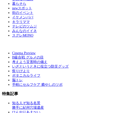
暮らそら
newスポット
街のイベント
イケメンパパ
キラリママ
テレビのツムジ
みんなのイイネ
スグレMONO
Cinema Preview
B級合戦 グルメの目
考えよう災害時の備え
いざというときに役立つ防災グッズ
祭りびより
ボタニカルライフ
脳トレ
手軽にセルフケア 癒やしのツボ
特集記事
知る人ぞ知る名景
勝手に紀州穴場遺産
ひんやりあま〜い