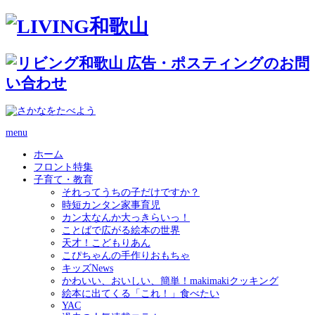
menu
ホーム
フロント特集
子育て・教育
それってうちの子だけですか？
時短カンタン家事育児
カン太なんか大っきらいっ！
ことばで広がる絵本の世界
天才！こどもりあん
こぴちゃんの手作りおもちゃ
キッズNews
かわいい、おいしい、簡単！makimakiクッキング
絵本に出てくる「これ！」食べたい
YAC