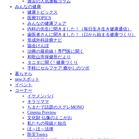
過去の人気連載コラム
みんなの健康
健康トピックス
医療TOPICS
みんなの健康フェア
内科の先生に聞きました！（毎日生き生き健康通信）
歯医者さんに聞きました！（口から始まる健康づくり）
形成外科診療ナビ
協会けんぽ
治療の最前線！専門医に聞く
和歌山市保健所だより
タニタに聞く! 健康づくり
手軽にセルフケア 癒やしのツボ
暮らそら
newスポット
イベント
コーナー
イケメンパパ
キラリママ
ちまたで話題のスグレMONO
Cinema Preview
文化財 仏像のよこがお
私たちの視線と始点
ほ～ほ～法律
防災Topics