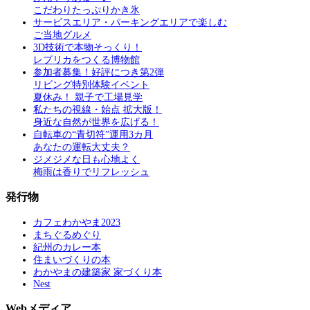
こだわりたっぷりかき氷
サービスエリア・パーキングエリアで楽しむ
ご当地グルメ
3D技術で本物そっくり！
レプリカをつくる博物館
参加者募集！好評につき第2弾
リビング特別体験イベント
夏休み！ 親子で工場見学
私たちの視線・始点 拡大版！
身近な自然が世界を広げる！
自転車の“青切符”運用3カ月
あなたの運転大丈夫？
ジメジメな日も心地よく
梅雨は香りでリフレッシュ
発行物
カフェわかやま2023
まちぐるめぐり
紀州のカレー本
住まいづくりの本
わかやまの建築家 家づくり本
Nest
Webメディア