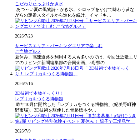
こだわりたっぷりかき氷
あつ～い夏の風物詩・かき氷。シロップをかけて味わう昔な
がらの定番スタイルから進化を続け、イマドキ…
2026/7/23
サービスエリア・パーキングエリアで楽しむ
ご当地グルメ
夏休み、高速道路を利用する人も多いのでは。今回は近畿エリ
アのリビング新聞編集部の合同企画。5府県の…
2026/7/16
3D技術で本物そっくり！
レプリカをつくる博物館
昨年10月に開館した「レプリカをつくる博物館」(紀美野町神
野市場)。3D技術を駆使した骨格標本や…
2026/7/9