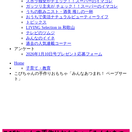
ズボラ独女がチェック！！スーパーのイマコレ
ガッツリ主夫が チェック！！スーパーのイマコレ
うちの飲みニスト・酒美 推しの一杯
おうちで美活ナチュラルビューティーライフ
トピックス
LIVING Selection in 和歌山
テレビのツムジ
みんなのイイネ
過去の人気連載コーナー
アンケート
2026年1月10日号プレゼント応募フォーム
Home
子育て・教育
こぴちゃんの手作りおもちゃ「みんなあつまれ！ ペープサー
ト」