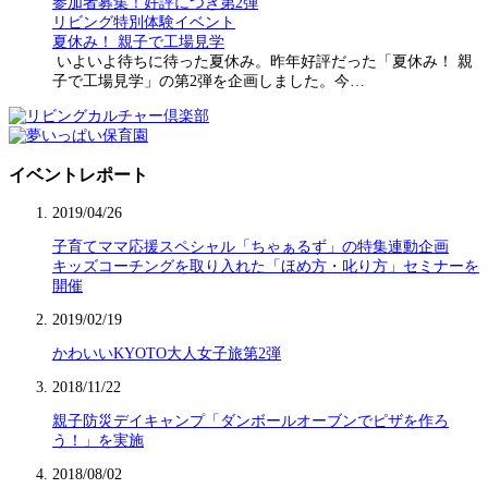
参加者募集！好評につき第2弾
リビング特別体験イベント
夏休み！ 親子で工場見学
いよいよ待ちに待った夏休み。昨年好評だった「夏休み！ 親
子で工場見学」の第2弾を企画しました。今…
イベントレポート
2019/04/26
子育てママ応援スペシャル「ちゃぁるず」の特集連動企画
キッズコーチングを取り入れた「ほめ方・叱り方」セミナーを
開催
2019/02/19
かわいいKYOTO大人女子旅第2弾
2018/11/22
親子防災デイキャンプ「ダンボールオーブンでピザを作ろ
う！」を実施
2018/08/02