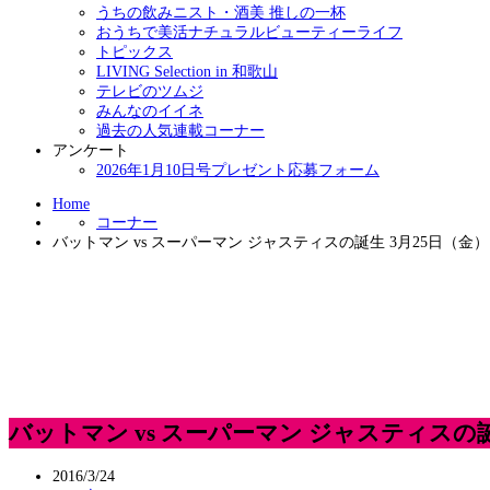
うちの飲みニスト・酒美 推しの一杯
おうちで美活ナチュラルビューティーライフ
トピックス
LIVING Selection in 和歌山
テレビのツムジ
みんなのイイネ
過去の人気連載コーナー
アンケート
2026年1月10日号プレゼント応募フォーム
Home
コーナー
バットマン vs スーパーマン ジャスティスの誕生 3月25日（
バットマン vs スーパーマン ジャスティスの
2016/3/24