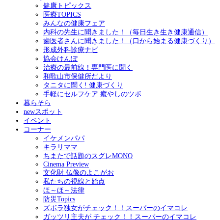
健康トピックス
医療TOPICS
みんなの健康フェア
内科の先生に聞きました！（毎日生き生き健康通信）
歯医者さんに聞きました！（口から始まる健康づくり）
形成外科診療ナビ
協会けんぽ
治療の最前線！専門医に聞く
和歌山市保健所だより
タニタに聞く! 健康づくり
手軽にセルフケア 癒やしのツボ
暮らそら
newスポット
イベント
コーナー
イケメンパパ
キラリママ
ちまたで話題のスグレMONO
Cinema Preview
文化財 仏像のよこがお
私たちの視線と始点
ほ～ほ～法律
防災Topics
ズボラ独女がチェック！！スーパーのイマコレ
ガッツリ主夫が チェック！！スーパーのイマコレ