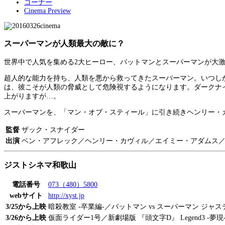
コーナー
Cinema Preview
スーパーマンが人類最大の敵に？
世界中で人気を集める2大ヒーロー、バットマンとスーパーマンが大
超人的な能力を持ち、人類を悪から救ってきたスーパーマン。いつし
は、彼こそが人類の脅威として危険視するようになります。ダークナ
上がりますが…。
スーパーマンを、「マン・オブ・スティール」に引き続きヘンリー・
監督
ザック・スナイダー
出演
ベン・アフレック／ヘンリー・カヴィル／エイミー・アダムス
ジストシネマ和歌山
電話番号
073（480）5800
webサイト
http://xyst.jp
3/25から上映
暗殺教室 -卒業編-／バットマン vs スーパーマン ジャ
3/26から上映
仮面ライダー1号／新劇場版 『頭文字D』 Legend3 -夢現