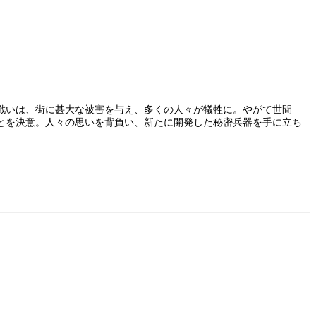
戦いは、街に甚大な被害を与え、多くの人々が犠牲に。やがて世間
とを決意。人々の思いを背負い、新たに開発した秘密兵器を手に立ち
。