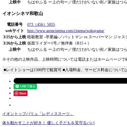
上映中
ちはやふる ー上の句ー／僕だけがいない街／家族はつ
イオンシネマ和歌山
電話番号
073（456）5055
webサイト
http://www.aeoncinema.com/cinema/wakayama/
3/25から上映
暗殺教室 -卒業編-／バットマン vs スーパーマン ジャ
3/26から上映
仮面ライダー1号／無伴奏（R15＋）
上映中
ちはやふる ー上の句ー／僕だけがいない街／家族はつ
※その他の上映作品、上映時間については電話またはホームページで
■レイトショーは1300円で観賞可 ■入場料金、サービス料金につい
Save
イオントップバリュ「レディススーツ」
体を動かすことが好き！ 優しく子どもを見守るパパ