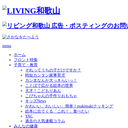
menu
ホーム
フロント特集
子育て・教育
それってうちの子だけですか？
時短カンタン家事育児
カン太なんか大っきらいっ！
ことばで広がる絵本の世界
天才！こどもりあん
こぴちゃんの手作りおもちゃ
キッズNews
かわいい、おいしい、簡単！makimakiクッキング
絵本に出てくる「これ！」食べたい
YAC
過去の人気連載コラム
みんなの健康