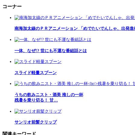
コーナー
南海加太線のＰＲアニメーション 「めでたいでんしゃ、出発進
一体、なぜ!? 世にも不運な番組話とは
スライド軽量スプーン
うちの飲みニスト・酒美 推しの一杯
残暑を乗り切る！ 甘…
サンリオ前髪クリップ
関連キーワード