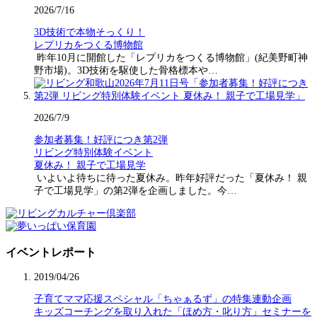
2026/7/16
3D技術で本物そっくり！
レプリカをつくる博物館
昨年10月に開館した「レプリカをつくる博物館」(紀美野町神
野市場)。3D技術を駆使した骨格標本や…
2026/7/9
参加者募集！好評につき第2弾
リビング特別体験イベント
夏休み！ 親子で工場見学
いよいよ待ちに待った夏休み。昨年好評だった「夏休み！ 親
子で工場見学」の第2弾を企画しました。今…
イベントレポート
2019/04/26
子育てママ応援スペシャル「ちゃぁるず」の特集連動企画
キッズコーチングを取り入れた「ほめ方・叱り方」セミナーを