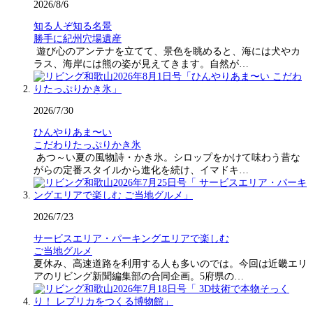
2026/8/6
知る人ぞ知る名景
勝手に紀州穴場遺産
遊び心のアンテナを立てて、景色を眺めると、海には犬やカ
ラス、海岸には熊の姿が見えてきます。自然が…
2026/7/30
ひんやりあま〜い
こだわりたっぷりかき氷
あつ～い夏の風物詩・かき氷。シロップをかけて味わう昔な
がらの定番スタイルから進化を続け、イマドキ…
2026/7/23
サービスエリア・パーキングエリアで楽しむ
ご当地グルメ
夏休み、高速道路を利用する人も多いのでは。今回は近畿エリ
アのリビング新聞編集部の合同企画。5府県の…