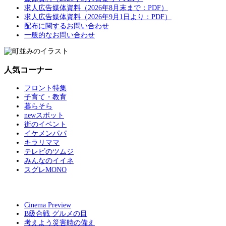
求人広告媒体資料（2026年8月末まで：PDF）
求人広告媒体資料（2026年9月1日より：PDF）
配布に関するお問い合わせ
一般的なお問い合わせ
人気コーナー
フロント特集
子育て・教育
暮らそら
newスポット
街のイベント
イケメンパパ
キラリママ
テレビのツムジ
みんなのイイネ
スグレMONO
Cinema Preview
B級合戦 グルメの目
考えよう災害時の備え