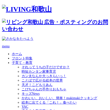
menu
ホーム
フロント特集
子育て・教育
それってうちの子だけですか？
時短カンタン家事育児
カン太なんか大っきらいっ！
ことばで広がる絵本の世界
天才！こどもりあん
こぴちゃんの手作りおもちゃ
キッズNews
かわいい、おいしい、簡単！makimakiクッキング
絵本に出てくる「これ！」食べたい
YAC