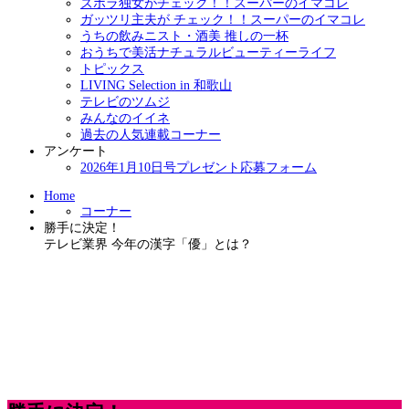
ズボラ独女がチェック！！スーパーのイマコレ
ガッツリ主夫が チェック！！スーパーのイマコレ
うちの飲みニスト・酒美 推しの一杯
おうちで美活ナチュラルビューティーライフ
トピックス
LIVING Selection in 和歌山
テレビのツムジ
みんなのイイネ
過去の人気連載コーナー
アンケート
2026年1月10日号プレゼント応募フォーム
Home
コーナー
勝手に決定！
テレビ業界 今年の漢字「優」とは？