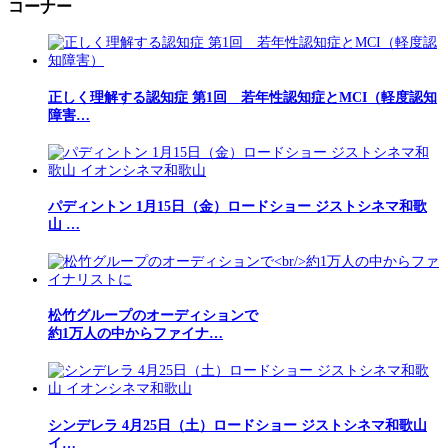
コーナー
正しく理解する認知症 第1回 若年性認知症とMCI（軽度認知
障害…
パディントン 1月15日（金）ロードショー ジストシネマ和歌
山 …
松竹グループのオーディションで
約1万人の中からファイナ…
シンデレラ 4月25日（土）ロードショー ジストシネマ和歌山
イ…