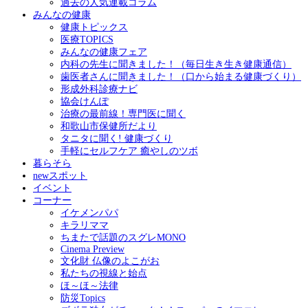
過去の人気連載コラム
みんなの健康
健康トピックス
医療TOPICS
みんなの健康フェア
内科の先生に聞きました！（毎日生き生き健康通信）
歯医者さんに聞きました！（口から始まる健康づくり）
形成外科診療ナビ
協会けんぽ
治療の最前線！専門医に聞く
和歌山市保健所だより
タニタに聞く! 健康づくり
手軽にセルフケア 癒やしのツボ
暮らそら
newスポット
イベント
コーナー
イケメンパパ
キラリママ
ちまたで話題のスグレMONO
Cinema Preview
文化財 仏像のよこがお
私たちの視線と始点
ほ～ほ～法律
防災Topics