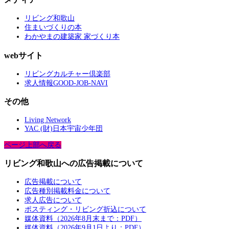
リビング和歌山
住まいづくりの本
わかやまの建築家 家づくり本
webサイト
リビングカルチャー倶楽部
求人情報GOOD-JOB-NAVI
その他
Living Network
YAC (財)日本宇宙少年団
ページ上部へ戻る
リビング和歌山への広告掲載について
広告掲載について
広告種別掲載料金について
求人広告について
ポスティング・リビング折込について
媒体資料（2026年8月末まで：PDF）
媒体資料（2026年9月1日より：PDF）