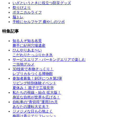
いざというときに役立つ防災グッズ
祭りびより
ボタニカルライフ
脳トレ
手軽にセルフケア 癒やしのツボ
特集記事
知る人ぞ知る名景
勝手に紀州穴場遺産
ひんやりあま〜い
こだわりたっぷりかき氷
サービスエリア・パーキングエリアで楽しむ
ご当地グルメ
3D技術で本物そっくり！
レプリカをつくる博物館
参加者募集！好評につき第2弾
リビング特別体験イベント
夏休み！ 親子で工場見学
私たちの視線・始点 拡大版！
身近な自然が世界を広げる！
自転車の“青切符”運用3カ月
あなたの運転大丈夫？
ジメジメな日も心地よく
梅雨は香りでリフレッシュ