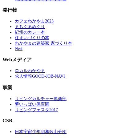
発行物
カフェわかやま2023
まちぐるめぐり
紀州のカレー本
住まいづくりの本
わかやまの建築家 家づくり本
Nest
Webメディア
ロカルわかやま
求人情報GOOD-JOB-NAVI
事業
リビングカルチャー倶楽部
夢いっぱい保育園
リビングフェスタ2017
CSR
日本宇宙少年団和歌山分団