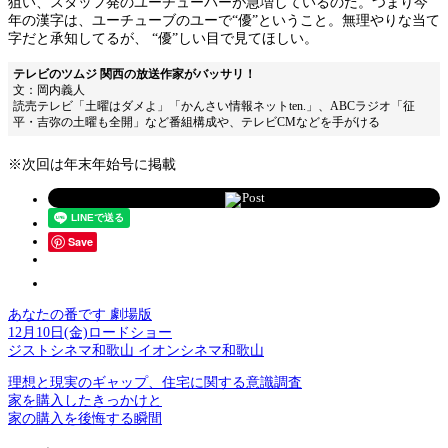
狙い、スタッフ発のユーチューバーが急増しているのだ。つまり今
年の漢字は、ユーチューブのユーで“優”ということ。無理やりな当て
字だと承知してるが、 “優”しい目で見てほしい。
テレビのツムジ 関西の放送作家がバッサリ！
文：岡内義人
読売テレビ「土曜はダメよ」「かんさい情報ネットten.」、ABCラジオ「征
平・吉弥の土曜も全開」など番組構成や、テレビCMなどを手がける
※次回は年末年始号に掲載
Post
Save
あなたの番です 劇場版
12月10日(金)ロードショー
ジストシネマ和歌山 イオンシネマ和歌山
理想と現実のギャップ、住宅に関する意識調査
家を購入したきっかけと
家の購入を後悔する瞬間