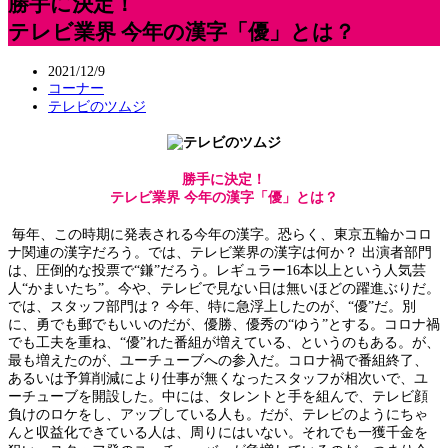
勝手に決定！
テレビ業界 今年の漢字「優」とは？
2021/12/9
コーナー
テレビのツムジ
勝手に決定！
テレビ業界 今年の漢字「優」とは？
毎年、この時期に発表される今年の漢字。恐らく、東京五輪かコロ
ナ関連の漢字だろう。では、テレビ業界の漢字は何か？ 出演者部門
は、圧倒的な投票で“鎌”だろう。レギュラー16本以上という人気芸
人“かまいたち”。今や、テレビで見ない日は無いほどの躍進ぶりだ。
では、スタッフ部門は？ 今年、特に急浮上したのが、“優”だ。別
に、勇でも郵でもいいのだが、優勝、優秀の“ゆう”とする。コロナ禍
でも工夫を重ね、“優”れた番組が増えている、というのもある。が、
最も増えたのが、ユーチューブへの参入だ。コロナ禍で番組終了、
あるいは予算削減により仕事が無くなったスタッフが相次いで、ユ
ーチューブを開設した。中には、タレントと手を組んで、テレビ顔
負けのロケをし、アップしている人も。だが、テレビのようにちゃ
んと収益化できている人は、周りにはいない。それでも一獲千金を