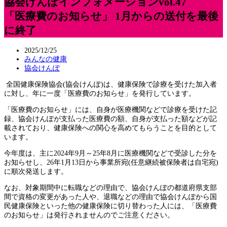
協会けんぽインフォメーションvol.47
「医療費のお知らせ」 1月からの送付を最後
に終了
2025/12/25
みんなの健康
協会けんぽ
全国健康保険協会(協会けんぽ)は、健康保険で診療を受けた加入者
に対し、年に一度「医療費のお知らせ」を発行しています。
「医療費のお知らせ」には、自身が医療機関などで診療を受けた記
録、協会けんぽが支払った医療費の額、自身が支払った額などが記
載されており、健康保険への関心を高めてもらうことを目的として
います。
今年度は、主に2024年9月～25年8月に医療機関などで受診した分を
お知らせし、26年1月13日から事業所宛(任意継続被保険者は自宅宛)
に順次発送します。
なお、対象期間中に転職などの理由で、協会けんぽの都道府県支部
間で資格の変更があった人や、退職などの理由で協会けんぽから国
民健康保険といった他の健康保険に切り替わった人には、「医療費
のお知らせ」は発行されませんのでご注意ください。