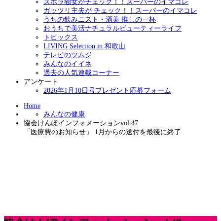
ズボラ独女がチェック！！スーパーのイマコレ
ガッツリ主夫が チェック！！スーパーのイマコレ
うちの飲みニスト・酒美 推しの一杯
おうちで美活ナチュラルビューティーライフ
トピックス
LIVING Selection in 和歌山
テレビのツムジ
みんなのイイネ
過去の人気連載コーナー
アンケート
2026年1月10日号プレゼント応募フォーム
Home
みんなの健康
協会けんぽインフォメーションvol.47
「医療費のお知らせ」 1月からの送付を最後に終了