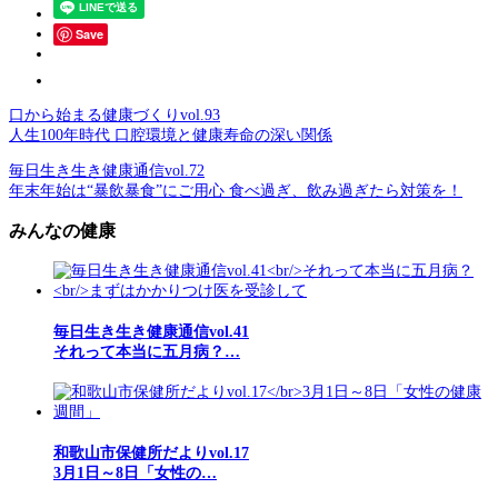
Save
口から始まる健康づくりvol.93
人生100年時代 口腔環境と健康寿命の深い関係
毎日生き生き健康通信vol.72
年末年始は“暴飲暴食”にご用心 食べ過ぎ、飲み過ぎたら対策を！
みんなの健康
毎日生き生き健康通信vol.41
それって本当に五月病？…
和歌山市保健所だよりvol.17
3月1日～8日「女性の…