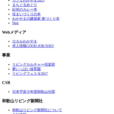
カフェわかやま2023
まちぐるめぐり
紀州のカレー本
住まいづくりの本
わかやまの建築家 家づくり本
Nest
Webメディア
ロカルわかやま
求人情報GOOD-JOB-NAVI
事業
リビングカルチャー倶楽部
夢いっぱい保育園
リビングフェスタ2017
CSR
日本宇宙少年団和歌山分団
和歌山リビング新聞社
和歌山リビング新聞社について