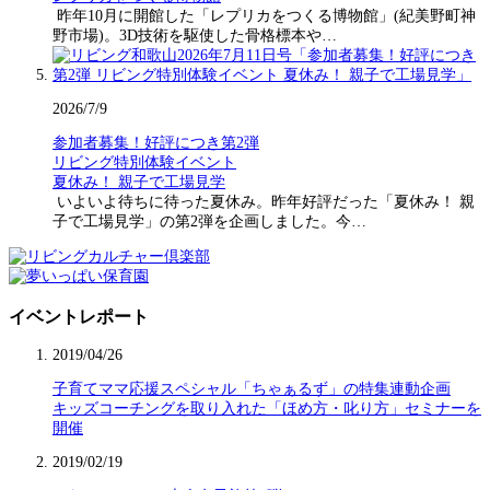
昨年10月に開館した「レプリカをつくる博物館」(紀美野町神
野市場)。3D技術を駆使した骨格標本や…
2026/7/9
参加者募集！好評につき第2弾
リビング特別体験イベント
夏休み！ 親子で工場見学
いよいよ待ちに待った夏休み。昨年好評だった「夏休み！ 親
子で工場見学」の第2弾を企画しました。今…
イベントレポート
2019/04/26
子育てママ応援スペシャル「ちゃぁるず」の特集連動企画
キッズコーチングを取り入れた「ほめ方・叱り方」セミナーを
開催
2019/02/19