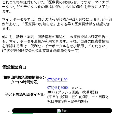
これまで毎年送付していた「医療費のお知らせ」ですが、マイナポ
ータルなどのデジタル化の推進に伴い、今回の送付を最後に終了し
ます。
マイナポータルでは、自身の情報が診療から2カ月後に反映され(一部
例外あり)、「医療費のお知らせ」よりも早く医療費情報を確認でき
ます。
他にも、診療・薬剤・健診情報の確認や、医療費控除の確定申告に
も、マイナポータル連携が利用できます。今後、自身の医療費情報
を確認する際は、便利なマイナポータルをぜひ活用してください。
(全国健康保険協会和歌山支部企画総務グループ)
電話相談窓口
和歌山県救急医療情報セン
073(426)1199
ター(24時間対応)
073(431)8000
、または
♯8000(ブッシュ回線・携帯電話)
子ども救急相談ダイヤル
(平日午後7時～翌午前9時、土・日曜と
祝日午前9時～翌午前9時)
Post