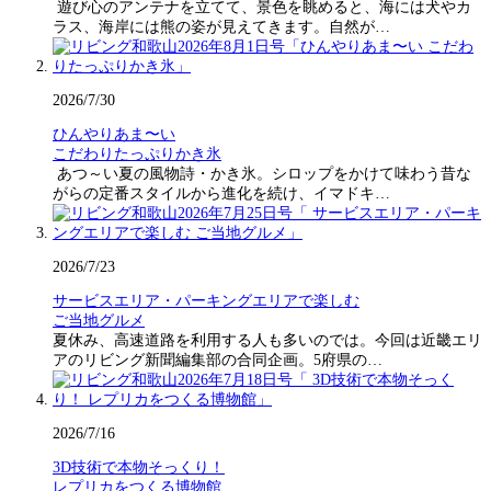
遊び心のアンテナを立てて、景色を眺めると、海には犬やカ
ラス、海岸には熊の姿が見えてきます。自然が…
2026/7/30
ひんやりあま〜い
こだわりたっぷりかき氷
あつ～い夏の風物詩・かき氷。シロップをかけて味わう昔な
がらの定番スタイルから進化を続け、イマドキ…
2026/7/23
サービスエリア・パーキングエリアで楽しむ
ご当地グルメ
夏休み、高速道路を利用する人も多いのでは。今回は近畿エリ
アのリビング新聞編集部の合同企画。5府県の…
2026/7/16
3D技術で本物そっくり！
レプリカをつくる博物館