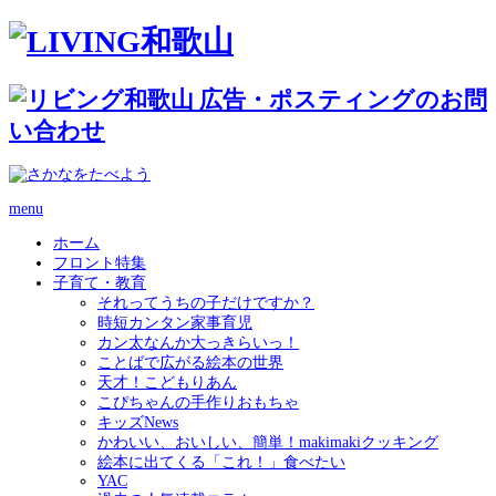
menu
ホーム
フロント特集
子育て・教育
それってうちの子だけですか？
時短カンタン家事育児
カン太なんか大っきらいっ！
ことばで広がる絵本の世界
天才！こどもりあん
こぴちゃんの手作りおもちゃ
キッズNews
かわいい、おいしい、簡単！makimakiクッキング
絵本に出てくる「これ！」食べたい
YAC