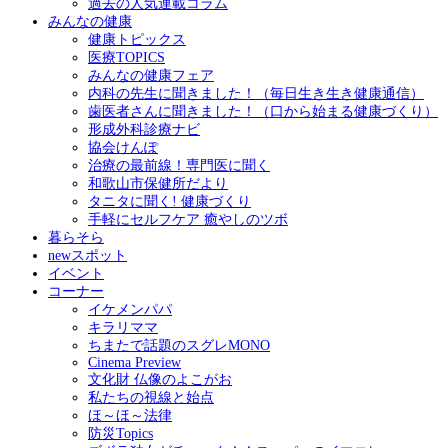
過去の人気連載コラム
みんなの健康
健康トピックス
医療TOPICS
みんなの健康フェア
内科の先生に聞きました！（毎日生き生き健康通信）
歯医者さんに聞きました！（口から始まる健康づくり）
形成外科診療ナビ
協会けんぽ
治療の最前線！専門医に聞く
和歌山市保健所だより
タニタに聞く! 健康づくり
手軽にセルフケア 癒やしのツボ
暮らそら
newスポット
イベント
コーナー
イケメンパパ
キラリママ
ちまたで話題のスグレMONO
Cinema Preview
文化財 仏像のよこがお
私たちの視線と始点
ほ～ほ～法律
防災Topics