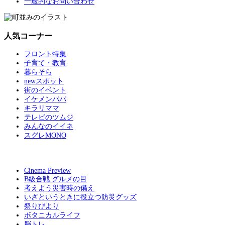
一般的なお問い合わせ
人気コーナー
フロント特集
子育て・教育
暮らそら
newスポット
街のイベント
イケメンパパ
キラリママ
テレビのツムジ
みんなのイイネ
スグレMONO
Cinema Preview
B級合戦 グルメの目
考えよう災害時の備え
いざというときに役立つ防災グッズ
祭りびより
ボタニカルライフ
脳トレ