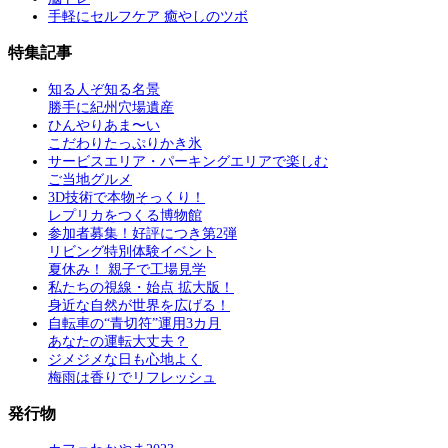
手軽にセルフケア 癒やしのツボ
特集記事
知る人ぞ知る名景
勝手に紀州穴場遺産
ひんやりあま〜い
こだわりたっぷりかき氷
サービスエリア・パーキングエリアで楽しむ
ご当地グルメ
3D技術で本物そっくり！
レプリカをつくる博物館
参加者募集！好評につき第2弾
リビング特別体験イベント
夏休み！ 親子で工場見学
私たちの視線・始点 拡大版！
身近な自然が世界を広げる！
自転車の“青切符”運用3カ月
あなたの運転大丈夫？
ジメジメな日も心地よく
梅雨は香りでリフレッシュ
発行物