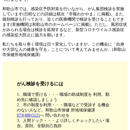
和歌山市では、感染症予防対策を行いながら、がん集団検診を実施
しています(日程などの詳細は順次『市報わかやま』に掲載)。また、
個別検診も行っており、近くの医療機関で検診を受けることもでき
ます(実施機関は和歌山市のホームページに掲載)。ただし、風邪症状
がみられる場合は検診を延期するなど、新型コロナウイルス感染症
の感染拡大防止に協力を願います。
私たちを取り巻く環境は日々変化していますが、この機会に「自身
や大切な人の健康を守る」ことについて考えてみませんか。(和歌山
市保健所地域保健課)
がん検診を受けるには
1、職場で受ける・・・職場の助成制度を 利用。勤
め先に確認しましょう
2、市の制度を利用・・・職場などで受診す る機会
のない人など。和歌山市保健 所地域保健課
073(488)5121
へ 問い合わせを
3、人間ドック・・・より詳しくチェックしたい 場
合。原則、全額自己負担