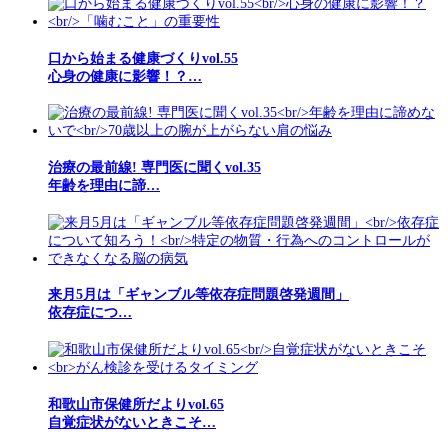
口から始まる健康づくりvol.55
心身の健康に影響！？…
治療の最前線! 専門医に聞くvol.35
年齢を理由に諦…
来月5月は「ギャンブル等依存症問題啓発週間」
依存症につ…
和歌山市保健所だよりvol.65
自覚症状がないときこそ…