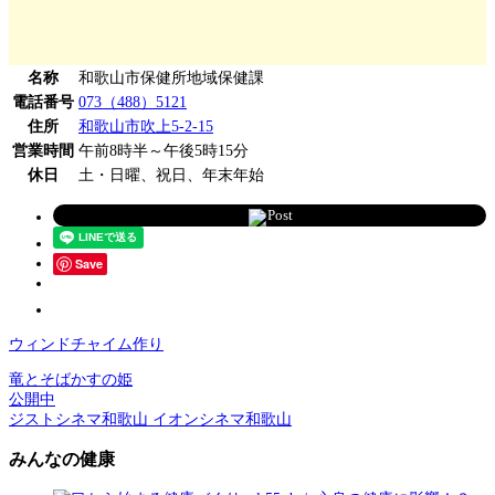
名称
和歌山市保健所地域保健課
電話番号
073（488）5121
住所
和歌山市吹上5-2-15
営業時間
午前8時半～午後5時15分
休日
土・日曜、祝日、年末年始
Post
Save
ウィンドチャイム作り
竜とそばかすの姫
公開中
ジストシネマ和歌山 イオンシネマ和歌山
みんなの健康