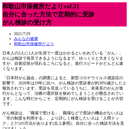
和歌山市保健所だよりvol.31
自分に合った方法で定期的に受診
がん検診の受け方
2021/7/29
みんなの健康
和歌山市保健所だより
日本人の2人に1人が生涯で一度はかかるといわれている「がん」。
がんは検診で発見できるようになるまで、ゆっくりと大きくなりま
すが、自覚症状が現れるころになると、進行スピードがどんどん速
くなります。
「日本対がん協会」の調査によると、新型コロナウイルス感染症の
影響で、2020年は19年に比べ、がん検診の受診者が約30%減少したと
報告されています。受診を見送っているうちに、未発見のがんが進
行がんとなって、治療の選択肢を狭めてしまうことが懸念されてい
ます。こんな時だからこそ、定期的にがん検診を受けることが大切
です。
がん検診は、「職場で受ける」、職場などで受診の機会がない人は
「市の制度を利用する」、より詳しく検査したい人は「人間ドッ
ク」と3つの方法があります(左上参照)。自分に合った検診方法を見
つけましょう。