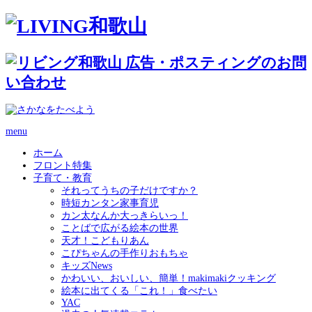
menu
ホーム
フロント特集
子育て・教育
それってうちの子だけですか？
時短カンタン家事育児
カン太なんか大っきらいっ！
ことばで広がる絵本の世界
天才！こどもりあん
こぴちゃんの手作りおもちゃ
キッズNews
かわいい、おいしい、簡単！makimakiクッキング
絵本に出てくる「これ！」食べたい
YAC