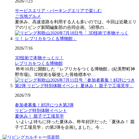
2026/7/23
サービスエリア・パーキングエリアで楽しむ
ご当地グルメ
夏休み、高速道路を利用する人も多いのでは。今回は近畿エリ
アのリビング新聞編集部の合同企画。5府県の…
2026/7/16
3D技術で本物そっくり！
レプリカをつくる博物館
昨年10月に開館した「レプリカをつくる博物館」(紀美野町神
野市場)。3D技術を駆使した骨格標本や…
2026/7/9
参加者募集！好評につき第2弾
リビング特別体験イベント
夏休み！ 親子で工場見学
いよいよ待ちに待った夏休み。昨年好評だった「夏休み！ 親
子で工場見学」の第2弾を企画しました。今…