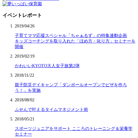
イベントレポート
2019/04/26
子育てママ応援スペシャル「ちゃぁるず」の特集連動企画
キッズコーチングを取り入れた「ほめ方・叱り方」セミナーを
開催
2019/02/19
かわいいKYOTO大人女子旅第2弾
2018/11/22
親子防災デイキャンプ「ダンボールオーブンでピザを作ろ
う！」を実施
2018/08/02
ふせんで叶えるタイムマネジメント術
2018/05/21
スポーツジュニアをサポート こころのトレーニング＆栄養学
セミナー