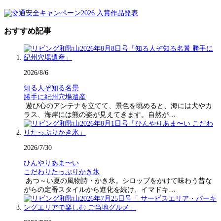
おすすめ記事
2026/8/6
知る人ぞ知る名景
勝手に紀州穴場遺産
遊び心のアンテナを立てて、景色を眺めると、海には犬やカ
ラス、海岸には熊の姿が見えてきます。自然が…
2026/7/30
ひんやりあま〜い
こだわりたっぷりかき氷
あつ～い夏の風物詩・かき氷。シロップをかけて味わう昔な
がらの定番スタイルから進化を続け、イマドキ…