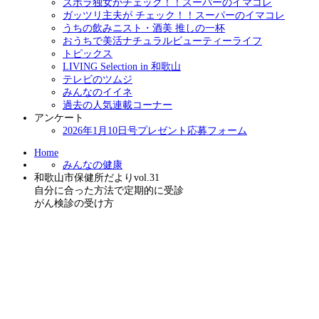
ズボラ独女がチェック！！スーパーのイマコレ
ガッツリ主夫が チェック！！スーパーのイマコレ
うちの飲みニスト・酒美 推しの一杯
おうちで美活ナチュラルビューティーライフ
トピックス
LIVING Selection in 和歌山
テレビのツムジ
みんなのイイネ
過去の人気連載コーナー
アンケート
2026年1月10日号プレゼント応募フォーム
Home
みんなの健康
和歌山市保健所だよりvol.31
自分に合った方法で定期的に受診
がん検診の受け方