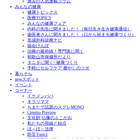
過去の人気連載コラム
みんなの健康
健康トピックス
医療TOPICS
みんなの健康フェア
内科の先生に聞きました！（毎日生き生き健康通信）
歯医者さんに聞きました！（口から始まる健康づくり）
形成外科診療ナビ
協会けんぽ
治療の最前線！専門医に聞く
和歌山市保健所だより
タニタに聞く! 健康づくり
手軽にセルフケア 癒やしのツボ
暮らそら
newスポット
イベント
コーナー
イケメンパパ
キラリママ
ちまたで話題のスグレMONO
Cinema Preview
文化財 仏像のよこがお
私たちの視線と始点
ほ～ほ～法律
防災Topics