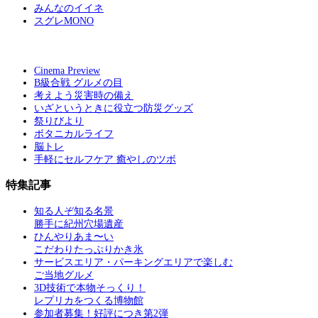
みんなのイイネ
スグレMONO
Cinema Preview
B級合戦 グルメの目
考えよう災害時の備え
いざというときに役立つ防災グッズ
祭りびより
ボタニカルライフ
脳トレ
手軽にセルフケア 癒やしのツボ
特集記事
知る人ぞ知る名景
勝手に紀州穴場遺産
ひんやりあま〜い
こだわりたっぷりかき氷
サービスエリア・パーキングエリアで楽しむ
ご当地グルメ
3D技術で本物そっくり！
レプリカをつくる博物館
参加者募集！好評につき第2弾