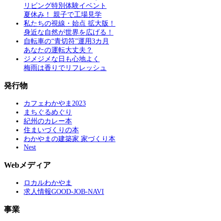
リビング特別体験イベント
夏休み！ 親子で工場見学
私たちの視線・始点 拡大版！
身近な自然が世界を広げる！
自転車の“青切符”運用3カ月
あなたの運転大丈夫？
ジメジメな日も心地よく
梅雨は香りでリフレッシュ
発行物
カフェわかやま2023
まちぐるめぐり
紀州のカレー本
住まいづくりの本
わかやまの建築家 家づくり本
Nest
Webメディア
ロカルわかやま
求人情報GOOD-JOB-NAVI
事業