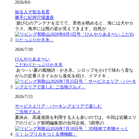
2026/8/6
知る人ぞ知る名景
勝手に紀州穴場遺産
遊び心のアンテナを立てて、景色を眺めると、海には犬やカ
ラス、海岸には熊の姿が見えてきます。自然が…
2026/7/30
ひんやりあま〜い
こだわりたっぷりかき氷
あつ～い夏の風物詩・かき氷。シロップをかけて味わう昔な
がらの定番スタイルから進化を続け、イマドキ…
2026/7/23
サービスエリア・パーキングエリアで楽しむ
ご当地グルメ
夏休み、高速道路を利用する人も多いのでは。今回は近畿エリ
アのリビング新聞編集部の合同企画。5府県の…