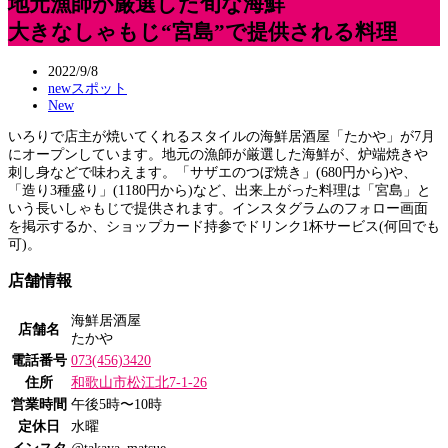
地元漁師が厳選した旬な海鮮
大きなしゃもじ“宮島”で提供される料理
2022/9/8
newスポット
New
いろりで店主が焼いてくれるスタイルの海鮮居酒屋「たかや」が7月
にオープンしています。地元の漁師が厳選した海鮮が、炉端焼きや
刺し身などで味わえます。「サザエのつぼ焼き」(680円から)や、
「造り3種盛り」(1180円から)など、出来上がった料理は「宮島」と
いう長いしゃもじで提供されます。インスタグラムのフォロー画面
を掲示するか、ショップカード持参でドリンク1杯サービス(何回でも
可)。
店舗情報
海鮮居酒屋
店舗名
たかや
電話番号
073(456)3420
住所
和歌山市松江北7-1-26
営業時間
午後5時〜10時
定休日
水曜