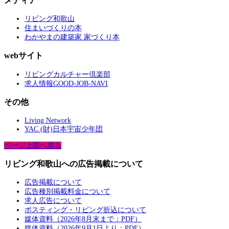
メディア
リビング和歌山
住まいづくりの本
わかやまの建築家 家づくり本
webサイト
リビングカルチャー倶楽部
求人情報GOOD-JOB-NAVI
その他
Living Network
YAC (財)日本宇宙少年団
ページ上部へ戻る
リビング和歌山への広告掲載について
広告掲載について
広告種別掲載料金について
求人広告について
ポスティング・リビング折込について
媒体資料（2026年8月末まで：PDF）
媒体資料（2026年9月1日より：PDF）