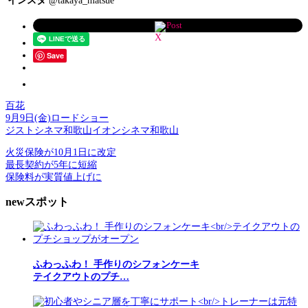
インスタ
@takaya_matsue
Post
Save
百花
9月9日(金)ロードショー
ジストシネマ和歌山イオンシネマ和歌山
火災保険が10月1日に改定
最長契約が5年に短縮
保険料が実質値上げに
newスポット
ふわっふわ！ 手作りのシフォンケーキ
テイクアウトのプチ…