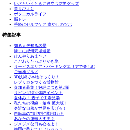
いざというときに役立つ防災グッズ
祭りびより
ボタニカルライフ
脳トレ
手軽にセルフケア 癒やしのツボ
特集記事
知る人ぞ知る名景
勝手に紀州穴場遺産
ひんやりあま〜い
こだわりたっぷりかき氷
サービスエリア・パーキングエリアで楽しむ
ご当地グルメ
3D技術で本物そっくり！
レプリカをつくる博物館
参加者募集！好評につき第2弾
リビング特別体験イベント
夏休み！ 親子で工場見学
私たちの視線・始点 拡大版！
身近な自然が世界を広げる！
自転車の“青切符”運用3カ月
あなたの運転大丈夫？
ジメジメな日も心地よく
梅雨は香りでリフレッシュ