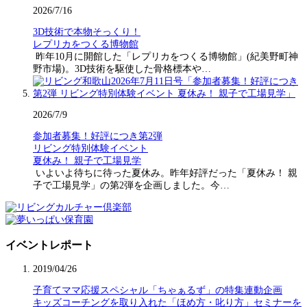
2026/7/16
3D技術で本物そっくり！
レプリカをつくる博物館
昨年10月に開館した「レプリカをつくる博物館」(紀美野町神
野市場)。3D技術を駆使した骨格標本や…
2026/7/9
参加者募集！好評につき第2弾
リビング特別体験イベント
夏休み！ 親子で工場見学
いよいよ待ちに待った夏休み。昨年好評だった「夏休み！ 親
子で工場見学」の第2弾を企画しました。今…
イベントレポート
2019/04/26
子育てママ応援スペシャル「ちゃぁるず」の特集連動企画
キッズコーチングを取り入れた「ほめ方・叱り方」セミナーを