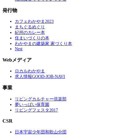
発行物
カフェわかやま2023
まちぐるめぐり
紀州のカレー本
住まいづくりの本
わかやまの建築家 家づくり本
Nest
Webメディア
ロカルわかやま
求人情報GOOD-JOB-NAVI
事業
リビングカルチャー倶楽部
夢いっぱい保育園
リビングフェスタ2017
CSR
日本宇宙少年団和歌山分団