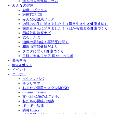
過去の人気連載コラム
みんなの健康
健康トピックス
医療TOPICS
みんなの健康フェア
内科の先生に聞きました！（毎日生き生き健康通信）
歯医者さんに聞きました！（口から始まる健康づくり）
形成外科診療ナビ
協会けんぽ
治療の最前線！専門医に聞く
和歌山市保健所だより
タニタに聞く! 健康づくり
手軽にセルフケア 癒やしのツボ
暮らそら
newスポット
イベント
コーナー
イケメンパパ
キラリママ
ちまたで話題のスグレMONO
Cinema Preview
文化財 仏像のよこがお
私たちの視線と始点
ほ～ほ～法律
防災Topics