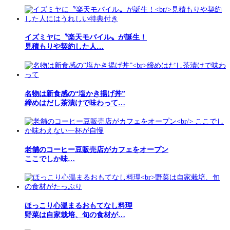
イズミヤに〝楽天モバイル〟が誕生！
見積もりや契約した人…
名物は新食感の“塩かき揚げ丼”
締めはだし茶漬けで味わって…
老舗のコーヒー豆販売店がカフェをオープン
ここでしか味…
ほっこり心温まるおもてなし料理
野菜は自家栽培、旬の食材が…