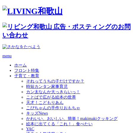
menu
ホーム
フロント特集
子育て・教育
それってうちの子だけですか？
時短カンタン家事育児
カン太なんか大っきらいっ！
ことばで広がる絵本の世界
天才！こどもりあん
こぴちゃんの手作りおもちゃ
キッズNews
かわいい、おいしい、簡単！makimakiクッキング
絵本に出てくる「これ！」食べたい
YAC