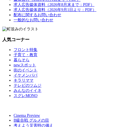
求人広告媒体資料（2026年8月末まで：PDF）
求人広告媒体資料（2026年9月1日より：PDF）
配布に関するお問い合わせ
一般的なお問い合わせ
人気コーナー
フロント特集
子育て・教育
暮らそら
newスポット
街のイベント
イケメンパパ
キラリママ
テレビのツムジ
みんなのイイネ
スグレMONO
Cinema Preview
B級合戦 グルメの目
考えよう災害時の備え