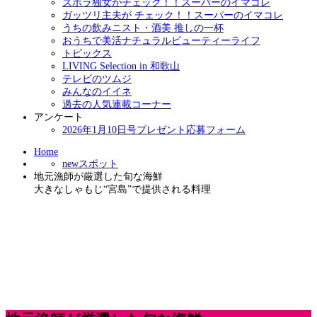
ズボラ独女がチェック！！スーパーのイマコレ
ガッツリ主夫が チェック！！スーパーのイマコレ
うちの飲みニスト・酒美 推しの一杯
おうちで美活ナチュラルビューティーライフ
トピックス
LIVING Selection in 和歌山
テレビのツムジ
みんなのイイネ
過去の人気連載コーナー
アンケート
2026年1月10日号プレゼント応募フォーム
Home
newスポット
地元漁師が厳選した旬な海鮮
大きなしゃもじ“宮島”で提供される料理