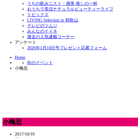
うちの飲みニスト・酒美 推しの一杯
おうちで美活ナチュラルビューティーライフ
トピックス
LIVING Selection in 和歌山
テレビのツムジ
みんなのイイネ
過去の人気連載コーナー
アンケート
2026年1月10日号プレゼント応募フォーム
Home
街のイベント
小梅忌
小梅忌
2017/10/19