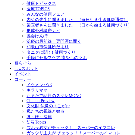
健康トピックス
医療TOPICS
みんなの健康フェア
内科の先生に聞きました！（毎日生き生き健康通信）
歯医者さんに聞きました！（口から始まる健康づくり）
形成外科診療ナビ
協会けんぽ
治療の最前線！専門医に聞く
和歌山市保健所だより
タニタに聞く! 健康づくり
手軽にセルフケア 癒やしのツボ
暮らそら
newスポット
イベント
コーナー
イケメンパパ
キラリママ
ちまたで話題のスグレMONO
Cinema Preview
文化財 仏像のよこがお
私たちの視線と始点
ほ～ほ～法律
防災Topics
ズボラ独女がチェック！！スーパーのイマコレ
ガッツリ主夫が チェック！！スーパーのイマコレ