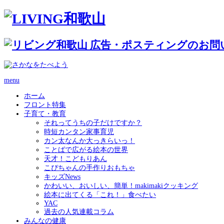
menu
ホーム
フロント特集
子育て・教育
それってうちの子だけですか？
時短カンタン家事育児
カン太なんか大っきらいっ！
ことばで広がる絵本の世界
天才！こどもりあん
こぴちゃんの手作りおもちゃ
キッズNews
かわいい、おいしい、簡単！makimakiクッキング
絵本に出てくる「これ！」食べたい
YAC
過去の人気連載コラム
みんなの健康