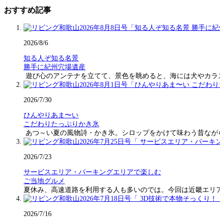
おすすめ記事
2026/8/6
知る人ぞ知る名景
勝手に紀州穴場遺産
遊び心のアンテナを立てて、景色を眺めると、海には犬やカラ
2026/7/30
ひんやりあま〜い
こだわりたっぷりかき氷
あつ～い夏の風物詩・かき氷。シロップをかけて味わう昔なが
2026/7/23
サービスエリア・パーキングエリアで楽しむ
ご当地グルメ
夏休み、高速道路を利用する人も多いのでは。今回は近畿エリ
2026/7/16