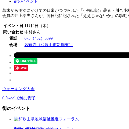
街のイベント
幕末から明治にかけての日常がつづられた「小梅日記」著者・川合小梅
会員の井上泰夫さんが、同日記に記された「ええじゃないか」の騒動を
イベント日
11月2日（木）
問い合わせ
中村さん
電話
073（452）3399
会場
妙宣寺（和歌山市新堀東）
Save
ウォーキング大会
0.5woolで編む帽子
街のイベント