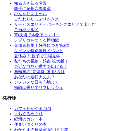
知る人ぞ知る名景
勝手に紀州穴場遺産
ひんやりあま〜い
こだわりたっぷりかき氷
サービスエリア・パーキングエリアで楽しむ
ご当地グルメ
3D技術で本物そっくり！
レプリカをつくる博物館
参加者募集！好評につき第2弾
リビング特別体験イベント
夏休み！ 親子で工場見学
私たちの視線・始点 拡大版！
身近な自然が世界を広げる！
自転車の“青切符”運用3カ月
あなたの運転大丈夫？
ジメジメな日も心地よく
梅雨は香りでリフレッシュ
発行物
カフェわかやま2023
まちぐるめぐり
紀州のカレー本
住まいづくりの本
わかやまの建築家 家づくり本