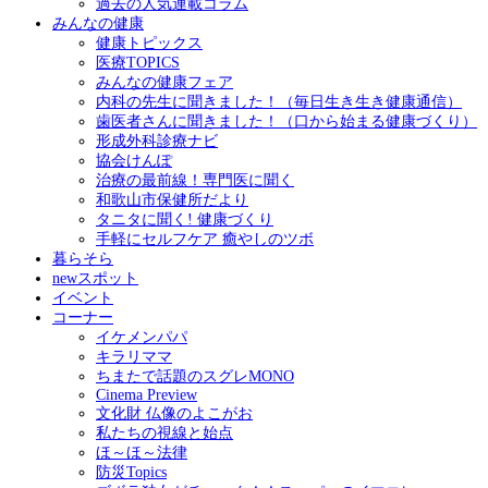
過去の人気連載コラム
みんなの健康
健康トピックス
医療TOPICS
みんなの健康フェア
内科の先生に聞きました！（毎日生き生き健康通信）
歯医者さんに聞きました！（口から始まる健康づくり）
形成外科診療ナビ
協会けんぽ
治療の最前線！専門医に聞く
和歌山市保健所だより
タニタに聞く! 健康づくり
手軽にセルフケア 癒やしのツボ
暮らそら
newスポット
イベント
コーナー
イケメンパパ
キラリママ
ちまたで話題のスグレMONO
Cinema Preview
文化財 仏像のよこがお
私たちの視線と始点
ほ～ほ～法律
防災Topics