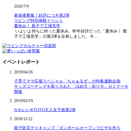
2026/7/9
参加者募集！好評につき第2弾
リビング特別体験イベント
夏休み！ 親子で工場見学
いよいよ待ちに待った夏休み。昨年好評だった「夏休み！ 親
子で工場見学」の第2弾を企画しました。今…
イベントレポート
2019/04/26
子育てママ応援スペシャル「ちゃぁるず」の特集連動企画
キッズコーチングを取り入れた「ほめ方・叱り方」セミナーを
開催
2019/02/19
かわいいKYOTO大人女子旅第2弾
2018/11/22
親子防災デイキャンプ「ダンボールオーブンでピザを作ろ