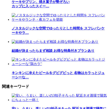
ケーキやプリン、焼き菓子が勢ぞろい
カップに入ったスイー…
ノスタルジックな空間でゆったりとした時間を スフレパンケ
ーキやラ…
結婚が決まったらまず相談 お得な特典付きプランあり
キンキンに冷えたビールをグビグビっと 名物はカラっとジュ
ーシーな…
関連キーワード
安い、うまい、楽しいの3拍子そろった 駅近ネオ酒場で陽気に