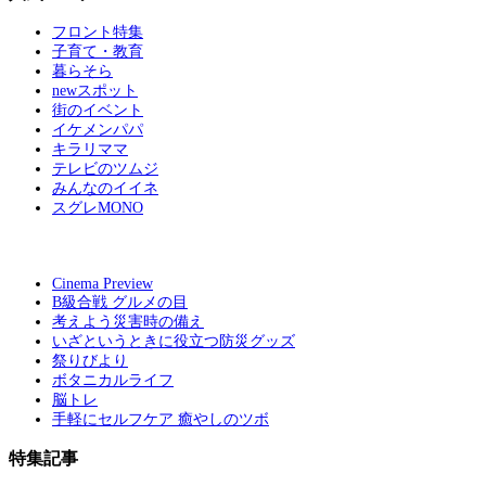
フロント特集
子育て・教育
暮らそら
newスポット
街のイベント
イケメンパパ
キラリママ
テレビのツムジ
みんなのイイネ
スグレMONO
Cinema Preview
B級合戦 グルメの目
考えよう災害時の備え
いざというときに役立つ防災グッズ
祭りびより
ボタニカルライフ
脳トレ
手軽にセルフケア 癒やしのツボ
特集記事