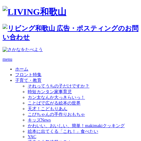
menu
ホーム
フロント特集
子育て・教育
それってうちの子だけですか？
時短カンタン家事育児
カン太なんか大っきらいっ！
ことばで広がる絵本の世界
天才！こどもりあん
こぴちゃんの手作りおもちゃ
キッズNews
かわいい、おいしい、簡単！makimakiクッキング
絵本に出てくる「これ！」食べたい
YAC