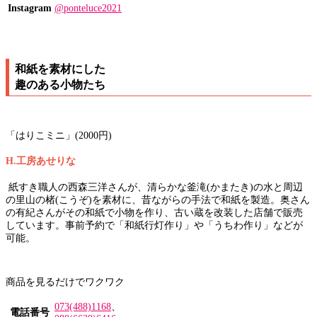
Instagram
@ponteluce2021
和紙を素材にした
趣のある小物たち
「はりこミニ」(2000円)
H.工房あせりな
紙すき職人の西森三洋さんが、清らかな釜滝(かまたき)の水と周辺
の里山の楮(こうぞ)を素材に、昔ながらの手法で和紙を製造。奥さん
の有紀さんがその和紙で小物を作り、古い蔵を改装した店舗で販売
しています。事前予約で「和紙行灯作り」や「うちわ作り」などが
可能。
商品を見るだけでワクワク
073(488)1168
、
電話番号