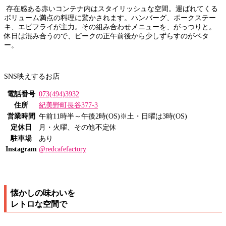
存在感ある赤いコンテナ内はスタイリッシュな空間。運ばれてくる
ボリューム満点の料理に驚かされます。ハンバーグ、ポークステー
キ、エビフライが主力。その組み合わせメニューを、がっつりと。
休日は混み合うので、ピークの正午前後から少しずらすのがベタ
ー。
SNS映えするお店
電話番号
073(494)3932
住所
紀美野町長谷377-3
営業時間
午前11時半～午後2時(OS)※土・日曜は3時(OS)
定休日
月・火曜、その他不定休
駐車場
あり
Instagram
@redcafefactory
懐かしの味わいを
レトロな空間で