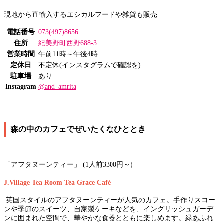
現地から直輸入するエシカルフードや雑貨も販売
電話番号
073(497)8656
住所
紀美野町西野688-3
営業時間
午前11時～午後4時
定休日
不定休(インスタグラムで確認を)
駐車場
あり
Instagram
@and_amrita
森の中のカフェでぜいたくなひととき
「アフタヌーンティー」 (1人前3300円～)
J.Village Tea Room Tea Grace Café
英国スタイルのアフタヌーンティーが人気のカフェ。手作りスコー
ンや季節のスイーツ、自家製ケーキなどを、イングリッシュガーデ
ンに囲まれた空間で、華やかな食器とともに楽しめます。緑あふれ