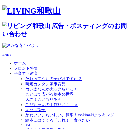
menu
ホーム
フロント特集
子育て・教育
それってうちの子だけですか？
時短カンタン家事育児
カン太なんか大っきらいっ！
ことばで広がる絵本の世界
天才！こどもりあん
こぴちゃんの手作りおもちゃ
キッズNews
かわいい、おいしい、簡単！makimakiクッキング
絵本に出てくる「これ！」食べたい
YAC