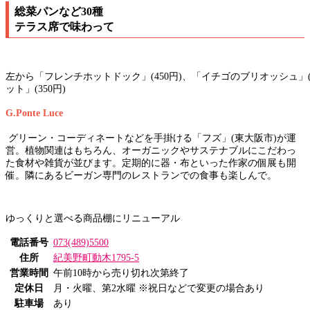
総菜パンなど30種
テラス席で味わって
左から「フレンチホットドック」(450円)、「イチゴのブリオッシュ」(
ット」(350円)
G.Ponte Luce
グリーン・コーディネートなどを手掛ける「フズ」(東大阪市)が運
営。植物関連はもちろん、オーガニックやサステナブルにこだわっ
た食材や雑貨が並びます。定期的に器・布といった作家の個展も開
催。隣にあるビーガン専門のレストランでの食事も楽しんで。
ゆっくりと選べる商品棚にリニューアル
電話番号
073(489)5500
住所
紀美野町動木1795-5
営業時間
午前10時から売り切れ次第終了
定休日
月・火曜、第2水曜 ※祝日などで変更の場合あり
駐車場
あり