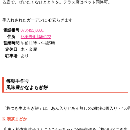
る庭で、ぜいたくなひとときを。テラス席はペット同伴可。
手入れされたガーデンに 心安らぎます
電話番号
073(495)3331
住所
紀美野町福田172
営業時間
午前11時～午後5時
定休日
木・金曜
駐車場
あり
毎朝手作り
風味豊かなよもぎ餅
「杵つき生よもぎ餅」は、あん入り︎とあん無しの2種(各3個入り・450円
K.喫茶まどか
店主・松本惠津子さんこと“えっちゃん”が毎朝作る「杵(きね)つき生