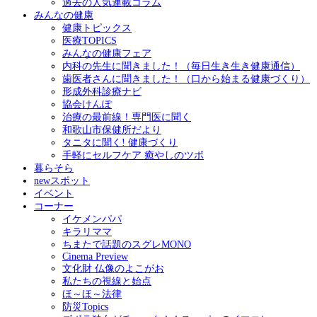
過去の人気連載コラム
みんなの健康
健康トピックス
医療TOPICS
みんなの健康フェア
内科の先生に聞きました！（毎日生き生き健康通信）
歯医者さんに聞きました！（口から始まる健康づくり）
形成外科診療ナビ
協会けんぽ
治療の最前線！専門医に聞く
和歌山市保健所だより
タニタに聞く! 健康づくり
手軽にセルフケア 癒やしのツボ
暮らそら
newスポット
イベント
コーナー
イケメンパパ
キラリママ
ちまたで話題のスグレMONO
Cinema Preview
文化財 仏像のよこがお
私たちの視線と始点
ほ～ほ～法律
防災Topics