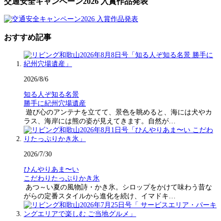
交通安全キャンペーン2026 入賞作品発表
おすすめ記事
2026/8/6
知る人ぞ知る名景
勝手に紀州穴場遺産
遊び心のアンテナを立てて、景色を眺めると、海には犬やカ
ラス、海岸には熊の姿が見えてきます。自然が…
2026/7/30
ひんやりあま〜い
こだわりたっぷりかき氷
あつ～い夏の風物詩・かき氷。シロップをかけて味わう昔な
がらの定番スタイルから進化を続け、イマドキ…