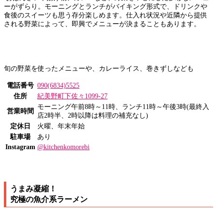
ーがずらり。モーニングとランチがバイキング形式で、ドリンクや
食後のスイーツも思う存分楽しめます。仕入れ状況や近隣から提供
される野菜によって、即興でメニューが決まることもあります。
旬の野菜を使ったメニューや、カレーライス、巻きずしなども
電話番号
090(6834)5525
住所
紀美野町下佐々1099-27
モーニング午前8時～11時、ランチ11時～午後3時(最終入
営業時間
店2時半、2時以降は料理の補充なし)
定休日
火曜、年末年始
駐車場
あり
Instagram
@kitchenkomorebi
うまみ凝縮！
究極の魚介系ラーメン