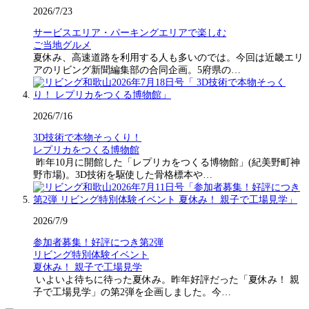
2026/7/23
サービスエリア・パーキングエリアで楽しむ
ご当地グルメ
夏休み、高速道路を利用する人も多いのでは。今回は近畿エリ
アのリビング新聞編集部の合同企画。5府県の…
2026/7/16
3D技術で本物そっくり！
レプリカをつくる博物館
昨年10月に開館した「レプリカをつくる博物館」(紀美野町神
野市場)。3D技術を駆使した骨格標本や…
2026/7/9
参加者募集！好評につき第2弾
リビング特別体験イベント
夏休み！ 親子で工場見学
いよいよ待ちに待った夏休み。昨年好評だった「夏休み！ 親
子で工場見学」の第2弾を企画しました。今…