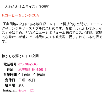
「ふわふわオムライス」(900円)
F.コーヒー＆ランチCOA
工業団地の入口にある喫茶店。レトロで開放的な空間で、モーニン
グやランチをリーズナブルに楽しめます。名物「ふわふわオムライ
ス」をはじめ、どのメニューもボリューム満点でコスパ抜群。家庭
的な味わいが魅力で、地元の人々や観光客に親しまれているお店で
す。
懐かしさ漂うレトロ空間
電話番号
073(489)6668
住所
紀美野町長谷961-8
営業時間
午前9時～午後8時
定休日
日曜、祝日
駐車場
あり
Instagram
@coa__126