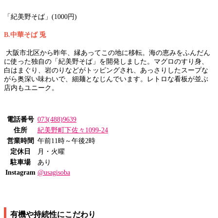
「紀美野そば」(1000円)
B.中華そば 兎
大阪市北区から昨年、縁あってこの地に移転。海の恵みをふんだん
に使った独自の「紀美野そば」を開発しました。マグロのすり身、
白はまぐり、岩のりなどがトッピングされ、あっさりしたスープな
がら奥深い味わいで、細麺となじんでいます。レトロな看板が並ぶ
店内もユニーク。
電話番号
073(488)9639
住所
紀美野町下佐々1099-24
営業時間
午前11時～午後2時
定休日
月・火曜
駐車場
あり
Instagram
@usagisoba
有機や持続性にこだわり