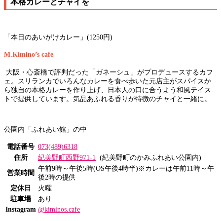
本格カレーとチャイを
「本日のあいがけカレー」(1250円)
M.Kimino’s cafe
大阪・心斎橋で評判だった「ガネーシュ」がプロデュースするカフ
ェ。スリランカでいろんなカレーを食べ歩いた元店主がスパイスか
ら独自の本格カレーを作り上げ、日本人の口に合うよう和風テイス
トで提供しています。気品あふれる香りが特徴のチャイと一緒に。
公園内「ふれあい館」の中
電話番号
073(489)6318
住所
紀美野町西野971-1
(紀美野町のかみふれあい公園内)
午前9時～午後5時(OS午後4時半)※カレーは午前11時～午
営業時間
後2時の提供
定休日
火曜
駐車場
あり
Instagram
@kiminos.cafe