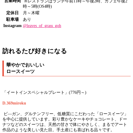
営業時間
※レストランはランチ午前11時～午後2時、カフェ午後2
時～5時(OS4時)
定休日
月～木曜
駐車場
あり
Instagram
@leaves_of_grass_goh
訪れるたび好きになる
華やかでおいしい
ロースイーツ
「イートインスペシャルプレート」(776円～)
D.369miroku
ビ―ガン、グルテンフリー、低糖質にこだわった「ロースイーツ」
を中心に提供しています。彩り豊かなケーキやチョコレート、ドー
ナツなどのスイーツは、天然の甘さで体にやさしく、まるでアート
作品のような美しい見た目。手土産にも喜ばれる品々です。