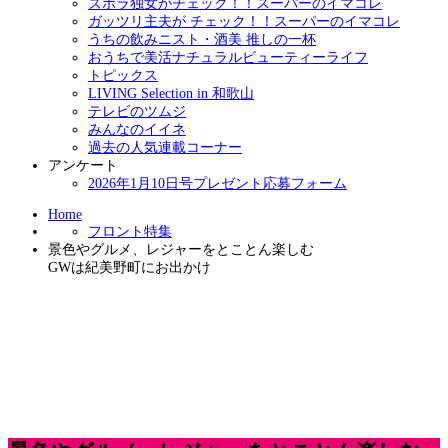
ズボラ独女がチェック！！スーパーのイマコレ
ガッツリ主夫が チェック！！スーパーのイマコレ
うちの飲みニスト・酒美 推しの一杯
おうちで美活ナチュラルビューティーライフ
トピックス
LIVING Selection in 和歌山
テレビのツムジ
みんなのイイネ
過去の人気連載コーナー
アンケート
2026年1月10日号プレゼント応募フォーム
Home
フロント特集
景色やグルメ、レジャーをとことん楽しむ
GWは紀美野町にお出かけ