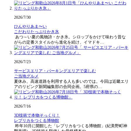
2026/7/30
ひんやりあま〜い
こだわりたっぷりかき氷
あつ～い夏の風物詩・かき氷。シロップをかけて味わう昔な
がらの定番スタイルから進化を続け、イマドキ…
2026/7/23
サービスエリア・パーキングエリアで楽しむ
ご当地グルメ
夏休み、高速道路を利用する人も多いのでは。今回は近畿エリ
アのリビング新聞編集部の合同企画。5府県の…
2026/7/16
3D技術で本物そっくり！
レプリカをつくる博物館
昨年10月に開館した「レプリカをつくる博物館」(紀美野町神