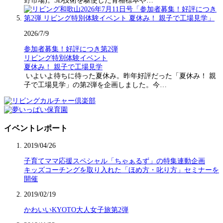
野市場)。3D技術を駆使した骨格標本や…
2026/7/9
参加者募集！好評につき第2弾
リビング特別体験イベント
夏休み！ 親子で工場見学
いよいよ待ちに待った夏休み。昨年好評だった「夏休み！ 親
子で工場見学」の第2弾を企画しました。今…
イベントレポート
2019/04/26
子育てママ応援スペシャル「ちゃぁるず」の特集連動企画
キッズコーチングを取り入れた「ほめ方・叱り方」セミナーを
開催
2019/02/19
かわいいKYOTO大人女子旅第2弾