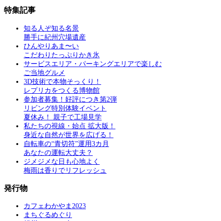
特集記事
知る人ぞ知る名景
勝手に紀州穴場遺産
ひんやりあま〜い
こだわりたっぷりかき氷
サービスエリア・パーキングエリアで楽しむ
ご当地グルメ
3D技術で本物そっくり！
レプリカをつくる博物館
参加者募集！好評につき第2弾
リビング特別体験イベント
夏休み！ 親子で工場見学
私たちの視線・始点 拡大版！
身近な自然が世界を広げる！
自転車の“青切符”運用3カ月
あなたの運転大丈夫？
ジメジメな日も心地よく
梅雨は香りでリフレッシュ
発行物
カフェわかやま2023
まちぐるめぐり