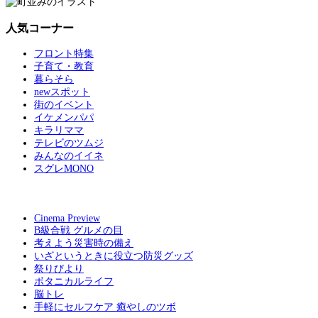
人気コーナー
フロント特集
子育て・教育
暮らそら
newスポット
街のイベント
イケメンパパ
キラリママ
テレビのツムジ
みんなのイイネ
スグレMONO
Cinema Preview
B級合戦 グルメの目
考えよう災害時の備え
いざというときに役立つ防災グッズ
祭りびより
ボタニカルライフ
脳トレ
手軽にセルフケア 癒やしのツボ