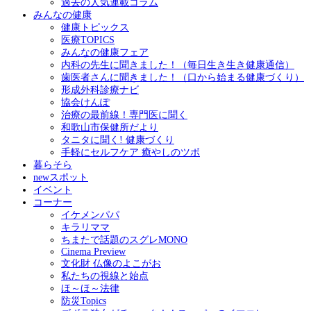
過去の人気連載コラム
みんなの健康
健康トピックス
医療TOPICS
みんなの健康フェア
内科の先生に聞きました！（毎日生き生き健康通信）
歯医者さんに聞きました！（口から始まる健康づくり）
形成外科診療ナビ
協会けんぽ
治療の最前線！専門医に聞く
和歌山市保健所だより
タニタに聞く! 健康づくり
手軽にセルフケア 癒やしのツボ
暮らそら
newスポット
イベント
コーナー
イケメンパパ
キラリママ
ちまたで話題のスグレMONO
Cinema Preview
文化財 仏像のよこがお
私たちの視線と始点
ほ～ほ～法律
防災Topics