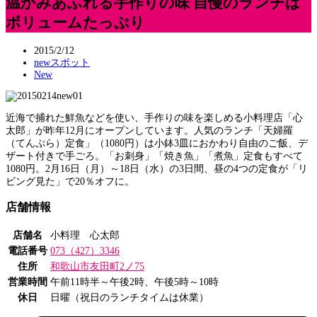
温かみあふれる手作りの味 自慢のランチは
ボリュームたっぷり
2015/2/12
newスポット
New
近海で捕れた鮮魚などを使い、手作りの味を楽しめる小料理店「心
太郎」が昨年12月にオープンしています。人気のランチ「天婦羅
（てんぷら）定食」（1080円）は小鉢3皿におかわり自由のご飯、デ
ザート付きで手ごろ。「お刺身」「焼き魚」「煮魚」定食もすべて
1080円。2月16日（月）～18日（水）の3日間、昼の4つの定食が「リ
ビング見た」で20％オフに。
店舗情報
店舗名
小料理 心太郎
電話番号
073（427）3346
住所
和歌山市友田町2ノ75
営業時間
午前11時半～午後2時、午後5時～10時
休日
日曜（祝日のランチタイムは休業）