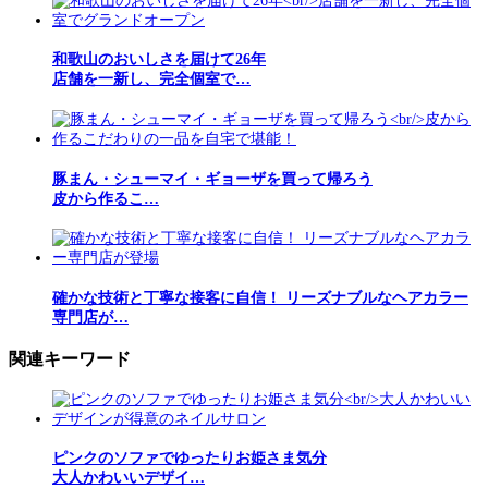
和歌山のおいしさを届けて26年
店舗を一新し、完全個室で…
豚まん・シューマイ・ギョーザを買って帰ろう
皮から作るこ…
確かな技術と丁寧な接客に自信！ リーズナブルなヘアカラー
専門店が…
関連キーワード
ピンクのソファでゆったりお姫さま気分
大人かわいいデザイ…