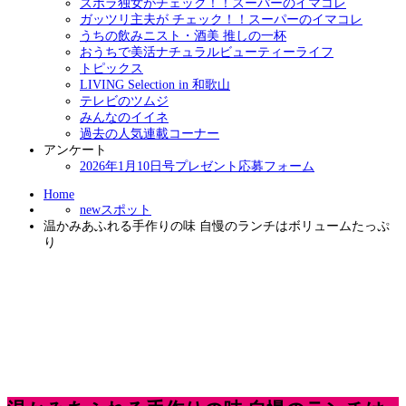
ズボラ独女がチェック！！スーパーのイマコレ
ガッツリ主夫が チェック！！スーパーのイマコレ
うちの飲みニスト・酒美 推しの一杯
おうちで美活ナチュラルビューティーライフ
トピックス
LIVING Selection in 和歌山
テレビのツムジ
みんなのイイネ
過去の人気連載コーナー
アンケート
2026年1月10日号プレゼント応募フォーム
Home
newスポット
温かみあふれる手作りの味 自慢のランチはボリュームたっぷ
り