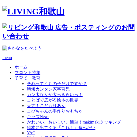
menu
ホーム
フロント特集
子育て・教育
それってうちの子だけですか？
時短カンタン家事育児
カン太なんか大っきらいっ！
ことばで広がる絵本の世界
天才！こどもりあん
こぴちゃんの手作りおもちゃ
キッズNews
かわいい、おいしい、簡単！makimakiクッキング
絵本に出てくる「これ！」食べたい
YAC