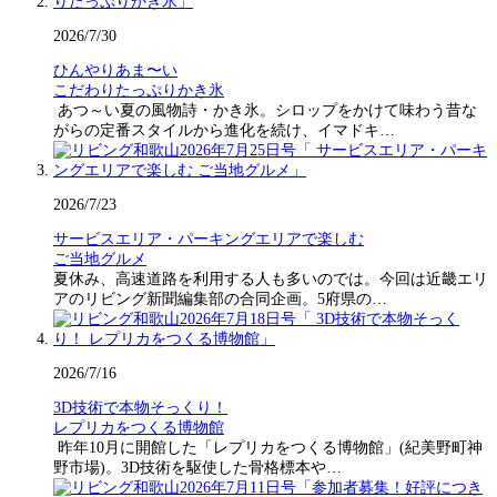
2026/7/30
ひんやりあま〜い
こだわりたっぷりかき氷
あつ～い夏の風物詩・かき氷。シロップをかけて味わう昔な
がらの定番スタイルから進化を続け、イマドキ…
2026/7/23
サービスエリア・パーキングエリアで楽しむ
ご当地グルメ
夏休み、高速道路を利用する人も多いのでは。今回は近畿エリ
アのリビング新聞編集部の合同企画。5府県の…
2026/7/16
3D技術で本物そっくり！
レプリカをつくる博物館
昨年10月に開館した「レプリカをつくる博物館」(紀美野町神
野市場)。3D技術を駆使した骨格標本や…