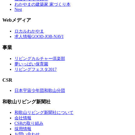
わかやまの建築家 家づくり本
Nest
Webメディア
ロカルわかやま
求人情報GOOD-JOB-NAVI
事業
リビングカルチャー倶楽部
夢いっぱい保育園
リビングフェスタ2017
CSR
日本宇宙少年団和歌山分団
和歌山リビング新聞社
和歌山リビング新聞社について
会社情報
CSRの取り組み
採用情報
お問い合わせ