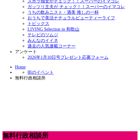
ズボラ独女がチェック！！スーパーのイマコレ
ガッツリ主夫が チェック！！スーパーのイマコレ
うちの飲みニスト・酒美 推しの一杯
おうちで美活ナチュラルビューティーライフ
トピックス
LIVING Selection in 和歌山
テレビのツムジ
みんなのイイネ
過去の人気連載コーナー
アンケート
2026年1月10日号プレゼント応募フォーム
Home
街のイベント
無料行政相談所
無料行政相談所