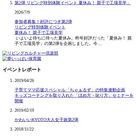
2026/7/9
参加者募集！好評につき第2弾
リビング特別体験イベント
夏休み！ 親子で工場見学
いよいよ待ちに待った夏休み。昨年好評だった「夏休み！ 親
子で工場見学」の第2弾を企画しました。今…
イベントレポート
2019/04/26
子育てママ応援スペシャル「ちゃぁるず」の特集連動企画
キッズコーチングを取り入れた「ほめ方・叱り方」セミナーを
開催
2019/02/19
かわいいKYOTO大人女子旅第2弾
2018/11/22