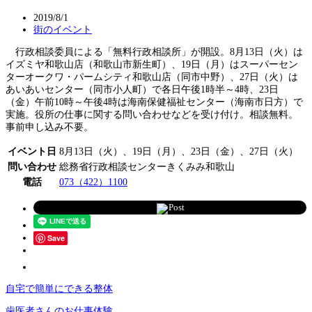
2019/8/1
街のイベント
行政相談委員による「無料行政相談所」が開設。8月13日（火）は
イズミヤ和歌山店（和歌山市新生町）、19日（月）はスーパーセン
ターオークワ・パームシティ和歌山店（同市中野）、27日（火）は
あいあいセンター（同市小人町）で各日午後1時半～4時、23日
（金）午前10時～午後4時は海南保健福祉センター（海南市日方）で
実施。役所の仕事に関する問い合わせなどを受け付け。相談無料。
事前申し込み不要。
イベント日
8月13日（火）、19日（月）、23日（金）、27日（火）
問い合わせ
総務省行政相談センターきくみみ和歌山
電話
073（422）1100
Post
Save
自宅で簡単にできる整体
歯医者さんのお仕事体験