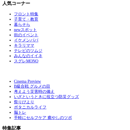
人気コーナー
フロント特集
子育て・教育
暮らそら
newスポット
街のイベント
イケメンパパ
キラリママ
テレビのツムジ
みんなのイイネ
スグレMONO
Cinema Preview
B級合戦 グルメの目
考えよう災害時の備え
いざというときに役立つ防災グッズ
祭りびより
ボタニカルライフ
脳トレ
手軽にセルフケア 癒やしのツボ
特集記事