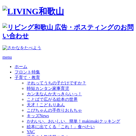
menu
ホーム
フロント特集
子育て・教育
それってうちの子だけですか？
時短カンタン家事育児
カン太なんか大っきらいっ！
ことばで広がる絵本の世界
天才！こどもりあん
こぴちゃんの手作りおもちゃ
キッズNews
かわいい、おいしい、簡単！makimakiクッキング
絵本に出てくる「これ！」食べたい
YAC