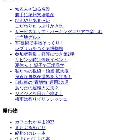
知る人ぞ知る名景
勝手に紀州穴場遺産
ひんやりあま〜い
こだわりたっぷりかき氷
サービスエリア・パーキングエリアで楽しむ
ご当地グルメ
3D技術で本物そっくり！
レプリカをつくる博物館
参加者募集！好評につき第2弾
リビング特別体験イベント
夏休み！ 親子で工場見学
私たちの視線・始点 拡大版！
身近な自然が世界を広げる！
自転車の“青切符”運用3カ月
あなたの運転大丈夫？
ジメジメな日も心地よく
梅雨は香りでリフレッシュ
発行物
カフェわかやま2023
まちぐるめぐり
紀州のカレー本
住まいづくりの本