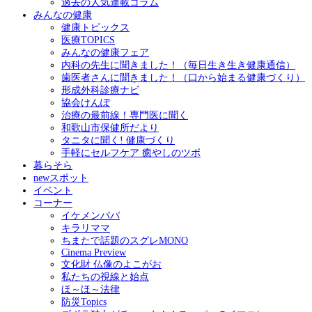
過去の人気連載コラム
みんなの健康
健康トピックス
医療TOPICS
みんなの健康フェア
内科の先生に聞きました！（毎日生き生き健康通信）
歯医者さんに聞きました！（口から始まる健康づくり）
形成外科診療ナビ
協会けんぽ
治療の最前線！専門医に聞く
和歌山市保健所だより
タニタに聞く! 健康づくり
手軽にセルフケア 癒やしのツボ
暮らそら
newスポット
イベント
コーナー
イケメンパパ
キラリママ
ちまたで話題のスグレMONO
Cinema Preview
文化財 仏像のよこがお
私たちの視線と始点
ほ～ほ～法律
防災Topics