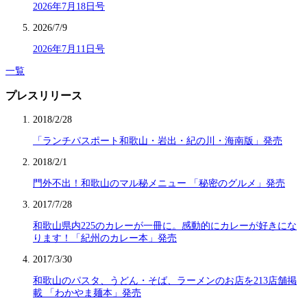
2026年7月18日号
2026/7/9
2026年7月11日号
一覧
プレスリリース
2018/2/28
「ランチパスポート和歌山・岩出・紀の川・海南版」発売
2018/2/1
門外不出！和歌山のマル秘メニュー 「秘密のグルメ」発売
2017/7/28
和歌山県内225のカレーが一冊に。感動的にカレーが好きにな
ります！「紀州のカレー本」発売
2017/3/30
和歌山のパスタ、うどん・そば、ラーメンのお店を213店舗掲
載 「わかやま麺本」発売