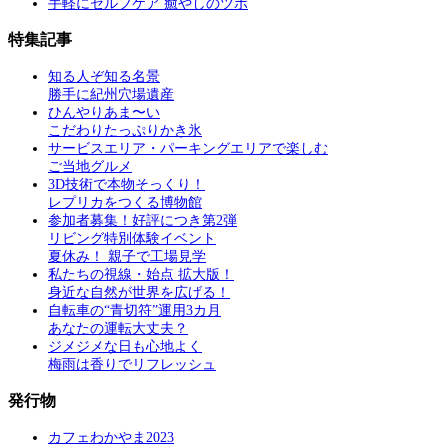
手軽にセルフケア 癒やしのツボ
特集記事
知る人ぞ知る名景
勝手に紀州穴場遺産
ひんやりあま〜い
こだわりたっぷりかき氷
サービスエリア・パーキングエリアで楽しむ
ご当地グルメ
3D技術で本物そっくり！
レプリカをつくる博物館
参加者募集！好評につき第2弾
リビング特別体験イベント
夏休み！ 親子で工場見学
私たちの視線・始点 拡大版！
身近な自然が世界を広げる！
自転車の“青切符”運用3カ月
あなたの運転大丈夫？
ジメジメな日も心地よく
梅雨は香りでリフレッシュ
発行物
カフェわかやま2023