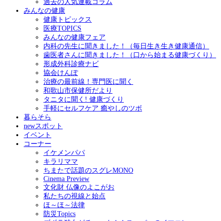
過去の人気連載コラム
みんなの健康
健康トピックス
医療TOPICS
みんなの健康フェア
内科の先生に聞きました！（毎日生き生き健康通信）
歯医者さんに聞きました！（口から始まる健康づくり）
形成外科診療ナビ
協会けんぽ
治療の最前線！専門医に聞く
和歌山市保健所だより
タニタに聞く! 健康づくり
手軽にセルフケア 癒やしのツボ
暮らそら
newスポット
イベント
コーナー
イケメンパパ
キラリママ
ちまたで話題のスグレMONO
Cinema Preview
文化財 仏像のよこがお
私たちの視線と始点
ほ～ほ～法律
防災Topics