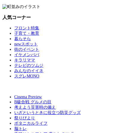
人気コーナー
フロント特集
子育て・教育
暮らそら
newスポット
街のイベント
イケメンパパ
キラリママ
テレビのツムジ
みんなのイイネ
スグレMONO
Cinema Preview
B級合戦 グルメの目
考えよう災害時の備え
いざというときに役立つ防災グッズ
祭りびより
ボタニカルライフ
脳トレ