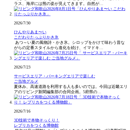
ラス、海岸には熊の姿が見えてきます。自然が…
2026/7/30
ひんやりあま〜い
こだわりたっぷりかき氷
あつ～い夏の風物詩・かき氷。シロップをかけて味わう昔な
がらの定番スタイルから進化を続け、イマドキ…
2026/7/23
サービスエリア・パーキングエリアで楽しむ
ご当地グルメ
夏休み、高速道路を利用する人も多いのでは。今回は近畿エリ
アのリビング新聞編集部の合同企画。5府県の…
2026/7/16
3D技術で本物そっくり！
レプリカをつくる博物館