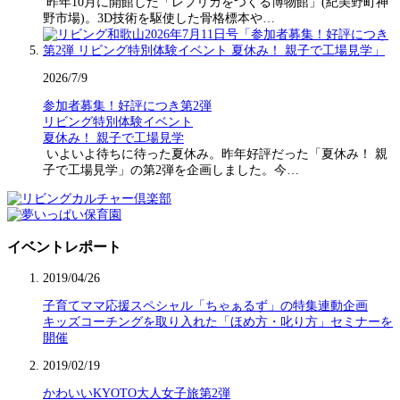
昨年10月に開館した「レプリカをつくる博物館」(紀美野町神
野市場)。3D技術を駆使した骨格標本や…
2026/7/9
参加者募集！好評につき第2弾
リビング特別体験イベント
夏休み！ 親子で工場見学
いよいよ待ちに待った夏休み。昨年好評だった「夏休み！ 親
子で工場見学」の第2弾を企画しました。今…
イベントレポート
2019/04/26
子育てママ応援スペシャル「ちゃぁるず」の特集連動企画
キッズコーチングを取り入れた「ほめ方・叱り方」セミナーを
開催
2019/02/19
かわいいKYOTO大人女子旅第2弾