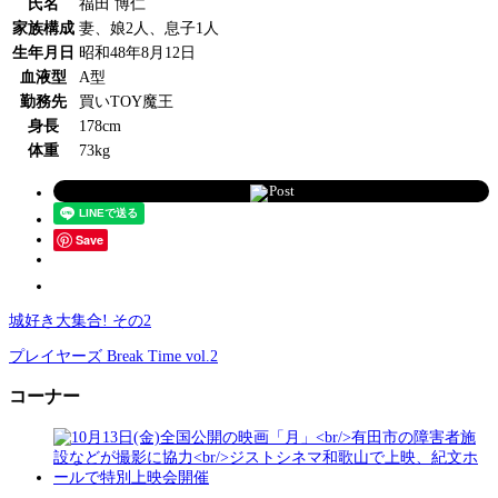
氏名
福田 博仁
家族構成
妻、娘2人、息子1人
生年月日
昭和48年8月12日
血液型
A型
勤務先
買いTOY魔王
身長
178cm
体重
73kg
Post
Save
城好き大集合! その2
プレイヤーズ Break Time vol.2
コーナー