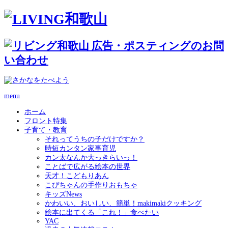
menu
ホーム
フロント特集
子育て・教育
それってうちの子だけですか？
時短カンタン家事育児
カン太なんか大っきらいっ！
ことばで広がる絵本の世界
天才！こどもりあん
こぴちゃんの手作りおもちゃ
キッズNews
かわいい、おいしい、簡単！makimakiクッキング
絵本に出てくる「これ！」食べたい
YAC