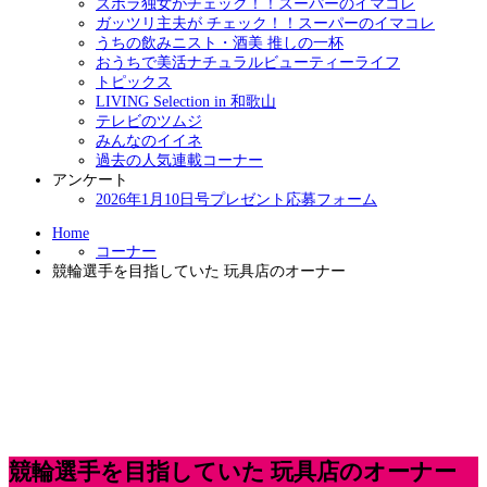
ズボラ独女がチェック！！スーパーのイマコレ
ガッツリ主夫が チェック！！スーパーのイマコレ
うちの飲みニスト・酒美 推しの一杯
おうちで美活ナチュラルビューティーライフ
トピックス
LIVING Selection in 和歌山
テレビのツムジ
みんなのイイネ
過去の人気連載コーナー
アンケート
2026年1月10日号プレゼント応募フォーム
Home
コーナー
競輪選手を目指していた 玩具店のオーナー
競輪選手を目指していた 玩具店のオーナー