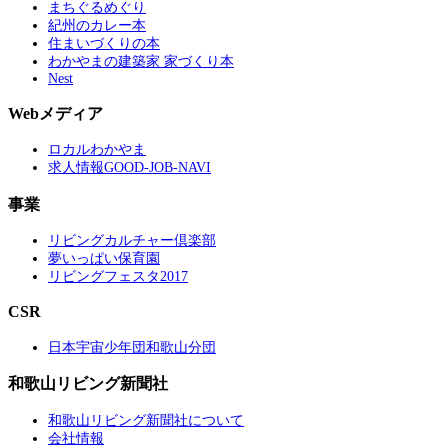
まちぐるめぐり
紀州のカレー本
住まいづくりの本
わかやまの建築家 家づくり本
Nest
Webメディア
ロカルわかやま
求人情報GOOD-JOB-NAVI
事業
リビングカルチャー倶楽部
夢いっぱい保育園
リビングフェスタ2017
CSR
日本宇宙少年団和歌山分団
和歌山リビング新聞社
和歌山リビング新聞社について
会社情報