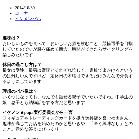
2014/10/30
コーナー
イケメンパパ
趣味は？
おいしいものを食べて、おいしいお酒を飲むこと。競輪選手を目指
していたのですが腰を痛めて断念。時間ができたらサイクリングを
楽しみたいです
休日の過ごし方は？
長女は受験、長男は野球とそれぞれ忙しく、家族で出かけるという
のは難しいんですけど、定休日の木曜はできるだけみんなで外食す
るようにしています
理想のパパ像は？
いくつになっても、なんでも話せる親子でいたいですね。中学生の
娘、息子とも結構話をする方だと思います
イケメン★papa実行委員会から一言
フィギュアやトレーディングカードを扱う玩具店を営む福田さん。
趣味が高じてお店を始めたのかと思いきや、「全く興味なし」との
こと。意外な答えにびっくり