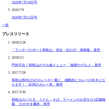
2026年7月18日号
2026/7/9
2026年7月11日号
一覧
プレスリリース
2018/2/28
「ランチパスポート和歌山・岩出・紀の川・海南版」発売
2018/2/1
門外不出！和歌山のマル秘メニュー 「秘密のグルメ」発売
2017/7/28
和歌山県内225のカレーが一冊に。感動的にカレーが好きにな
ります！「紀州のカレー本」発売
2017/3/30
和歌山のパスタ、うどん・そば、ラーメンのお店を213店舗掲
載 「わかやま麺本」発売