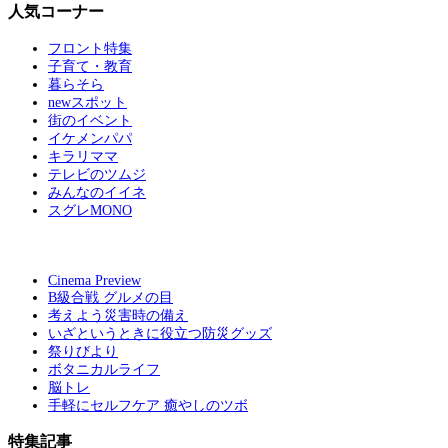
人気コーナー
フロント特集
子育て・教育
暮らそら
newスポット
街のイベント
イケメンパパ
キラリママ
テレビのツムジ
みんなのイイネ
スグレMONO
Cinema Preview
B級合戦 グルメの目
考えよう災害時の備え
いざというときに役立つ防災グッズ
祭りびより
ボタニカルライフ
脳トレ
手軽にセルフケア 癒やしのツボ
特集記事