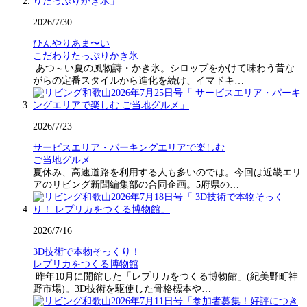
2026/7/30
ひんやりあま〜い
こだわりたっぷりかき氷
あつ～い夏の風物詩・かき氷。シロップをかけて味わう昔な
がらの定番スタイルから進化を続け、イマドキ…
2026/7/23
サービスエリア・パーキングエリアで楽しむ
ご当地グルメ
夏休み、高速道路を利用する人も多いのでは。今回は近畿エリ
アのリビング新聞編集部の合同企画。5府県の…
2026/7/16
3D技術で本物そっくり！
レプリカをつくる博物館
昨年10月に開館した「レプリカをつくる博物館」(紀美野町神
野市場)。3D技術を駆使した骨格標本や…