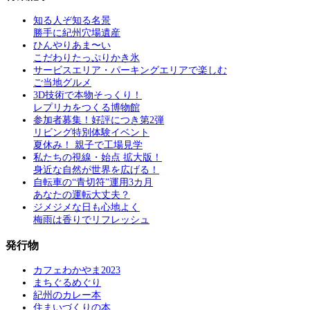
知る人ぞ知る名景
勝手に紀州穴場遺産
ひんやりあま〜い
こだわりたっぷりかき氷
サービスエリア・パーキングエリアで楽しむ
ご当地グルメ
3D技術で本物そっくり！
レプリカをつくる博物館
参加者募集！好評につき第2弾
リビング特別体験イベント
夏休み！ 親子で工場見学
私たちの視線・始点 拡大版！
身近な自然が世界を広げる！
自転車の“青切符”運用3カ月
あなたの運転大丈夫？
ジメジメな日も心地よく
梅雨は香りでリフレッシュ
発行物
カフェわかやま2023
まちぐるめぐり
紀州のカレー本
住まいづくりの本