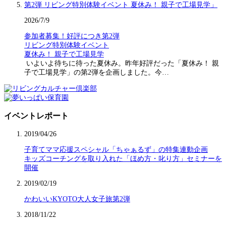
2026/7/9
参加者募集！好評につき第2弾
リビング特別体験イベント
夏休み！ 親子で工場見学
いよいよ待ちに待った夏休み。昨年好評だった「夏休み！ 親
子で工場見学」の第2弾を企画しました。今…
イベントレポート
2019/04/26
子育てママ応援スペシャル「ちゃぁるず」の特集連動企画
キッズコーチングを取り入れた「ほめ方・叱り方」セミナーを
開催
2019/02/19
かわいいKYOTO大人女子旅第2弾
2018/11/22