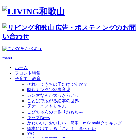
menu
ホーム
フロント特集
子育て・教育
それってうちの子だけですか？
時短カンタン家事育児
カン太なんか大っきらいっ！
ことばで広がる絵本の世界
天才！こどもりあん
こぴちゃんの手作りおもちゃ
キッズNews
かわいい、おいしい、簡単！makimakiクッキング
絵本に出てくる「これ！」食べたい
YAC