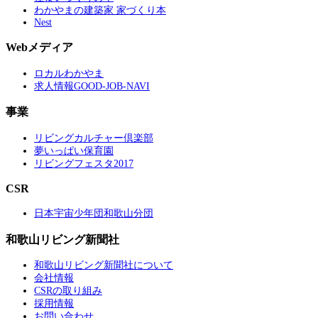
わかやまの建築家 家づくり本
Nest
Webメディア
ロカルわかやま
求人情報GOOD-JOB-NAVI
事業
リビングカルチャー倶楽部
夢いっぱい保育園
リビングフェスタ2017
CSR
日本宇宙少年団和歌山分団
和歌山リビング新聞社
和歌山リビング新聞社について
会社情報
CSRの取り組み
採用情報
お問い合わせ