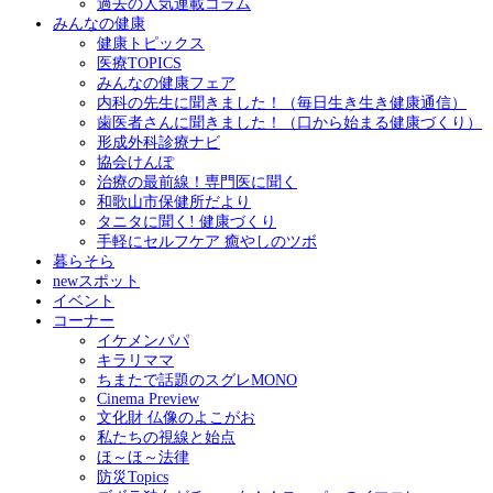
過去の人気連載コラム
みんなの健康
健康トピックス
医療TOPICS
みんなの健康フェア
内科の先生に聞きました！（毎日生き生き健康通信）
歯医者さんに聞きました！（口から始まる健康づくり）
形成外科診療ナビ
協会けんぽ
治療の最前線！専門医に聞く
和歌山市保健所だより
タニタに聞く! 健康づくり
手軽にセルフケア 癒やしのツボ
暮らそら
newスポット
イベント
コーナー
イケメンパパ
キラリママ
ちまたで話題のスグレMONO
Cinema Preview
文化財 仏像のよこがお
私たちの視線と始点
ほ～ほ～法律
防災Topics