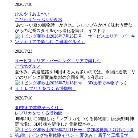
2026/7/30
ひんやりあま〜い
こだわりたっぷりかき氷
あつ～い夏の風物詩・かき氷。シロップをかけて味わう昔な
がらの定番スタイルから進化を続け、イマドキ…
2026/7/23
サービスエリア・パーキングエリアで楽しむ
ご当地グルメ
夏休み、高速道路を利用する人も多いのでは。今回は近畿エリ
アのリビング新聞編集部の合同企画。5府県の…
2026/7/16
3D技術で本物そっくり！
レプリカをつくる博物館
昨年10月に開館した「レプリカをつくる博物館」(紀美野町神
野市場)。3D技術を駆使した骨格標本や…