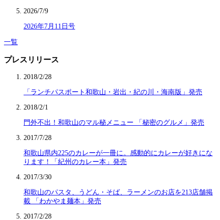
2026/7/9
2026年7月11日号
一覧
プレスリリース
2018/2/28
「ランチパスポート和歌山・岩出・紀の川・海南版」発売
2018/2/1
門外不出！和歌山のマル秘メニュー 「秘密のグルメ」発売
2017/7/28
和歌山県内225のカレーが一冊に。感動的にカレーが好きにな
ります！「紀州のカレー本」発売
2017/3/30
和歌山のパスタ、うどん・そば、ラーメンのお店を213店舗掲
載 「わかやま麺本」発売
2017/2/28