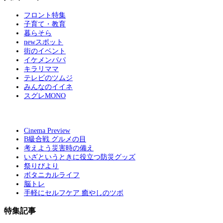
フロント特集
子育て・教育
暮らそら
newスポット
街のイベント
イケメンパパ
キラリママ
テレビのツムジ
みんなのイイネ
スグレMONO
Cinema Preview
B級合戦 グルメの目
考えよう災害時の備え
いざというときに役立つ防災グッズ
祭りびより
ボタニカルライフ
脳トレ
手軽にセルフケア 癒やしのツボ
特集記事