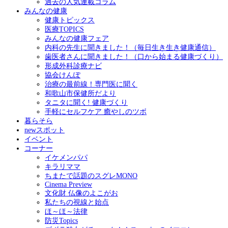
過去の人気連載コラム
みんなの健康
健康トピックス
医療TOPICS
みんなの健康フェア
内科の先生に聞きました！（毎日生き生き健康通信）
歯医者さんに聞きました！（口から始まる健康づくり）
形成外科診療ナビ
協会けんぽ
治療の最前線！専門医に聞く
和歌山市保健所だより
タニタに聞く! 健康づくり
手軽にセルフケア 癒やしのツボ
暮らそら
newスポット
イベント
コーナー
イケメンパパ
キラリママ
ちまたで話題のスグレMONO
Cinema Preview
文化財 仏像のよこがお
私たちの視線と始点
ほ～ほ～法律
防災Topics