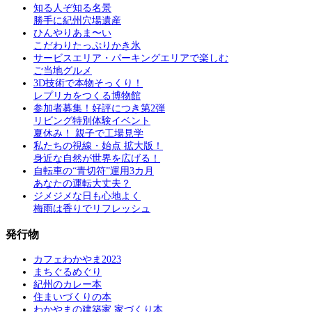
知る人ぞ知る名景
勝手に紀州穴場遺産
ひんやりあま〜い
こだわりたっぷりかき氷
サービスエリア・パーキングエリアで楽しむ
ご当地グルメ
3D技術で本物そっくり！
レプリカをつくる博物館
参加者募集！好評につき第2弾
リビング特別体験イベント
夏休み！ 親子で工場見学
私たちの視線・始点 拡大版！
身近な自然が世界を広げる！
自転車の“青切符”運用3カ月
あなたの運転大丈夫？
ジメジメな日も心地よく
梅雨は香りでリフレッシュ
発行物
カフェわかやま2023
まちぐるめぐり
紀州のカレー本
住まいづくりの本
わかやまの建築家 家づくり本