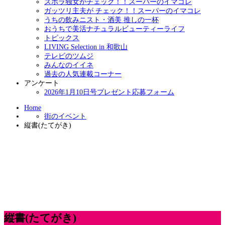
ズボラ独女がチェック！！スーパーのイマコレ
ガッツリ主夫が チェック！！スーパーのイマコレ
うちの飲みニスト・酒美 推しの一杯
おうちで美活ナチュラルビューティーライフ
トピックス
LIVING Selection in 和歌山
テレビのツムジ
みんなのイイネ
過去の人気連載コーナー
アンケート
2026年1月10日号プレゼント応募フォーム
Home
街のイベント
縦書(たてがき)
縦書(たてがき)