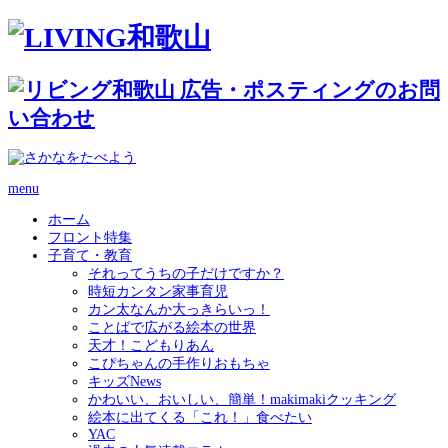
menu
ホーム
フロント特集
子育て・教育
それってうちの子だけですか？
時短カンタン家事育児
カン太なんか大っきらいっ！
ことばで広がる絵本の世界
天才！こどもりあん
こぴちゃんの手作りおもちゃ
キッズNews
かわいい、おいしい、簡単！makimakiクッキング
絵本に出てくる「これ！」食べたい
YAC