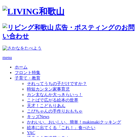
menu
ホーム
フロント特集
子育て・教育
それってうちの子だけですか？
時短カンタン家事育児
カン太なんか大っきらいっ！
ことばで広がる絵本の世界
天才！こどもりあん
こぴちゃんの手作りおもちゃ
キッズNews
かわいい、おいしい、簡単！makimakiクッキング
絵本に出てくる「これ！」食べたい
YAC