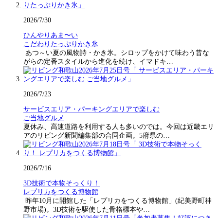
2026/7/30
ひんやりあま〜い
こだわりたっぷりかき氷
あつ～い夏の風物詩・かき氷。シロップをかけて味わう昔な
がらの定番スタイルから進化を続け、イマドキ…
2026/7/23
サービスエリア・パーキングエリアで楽しむ
ご当地グルメ
夏休み、高速道路を利用する人も多いのでは。今回は近畿エリ
アのリビング新聞編集部の合同企画。5府県の…
2026/7/16
3D技術で本物そっくり！
レプリカをつくる博物館
昨年10月に開館した「レプリカをつくる博物館」(紀美野町神
野市場)。3D技術を駆使した骨格標本や…