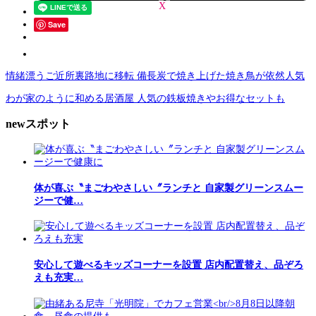
Save
情緒漂うご近所裏路地に移転 備長炭で焼き上げた焼き鳥が依然人気
わが家のように和める居酒屋 人気の鉄板焼きやお得なセットも
newスポット
体が喜ぶ〝まごわやさしい〞ランチと 自家製グリーンスムー
ジーで健…
安心して遊べるキッズコーナーを設置 店内配置替え、品ぞろ
えも充実…