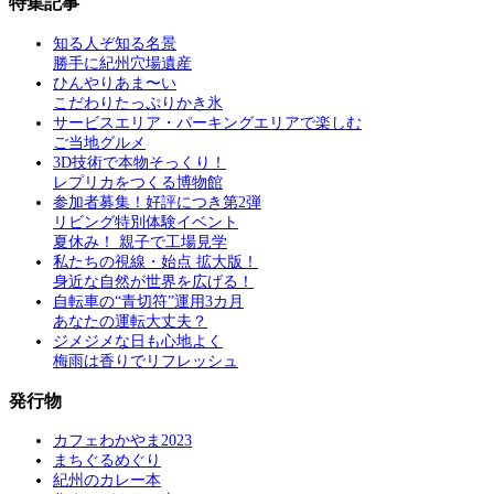
特集記事
知る人ぞ知る名景
勝手に紀州穴場遺産
ひんやりあま〜い
こだわりたっぷりかき氷
サービスエリア・パーキングエリアで楽しむ
ご当地グルメ
3D技術で本物そっくり！
レプリカをつくる博物館
参加者募集！好評につき第2弾
リビング特別体験イベント
夏休み！ 親子で工場見学
私たちの視線・始点 拡大版！
身近な自然が世界を広げる！
自転車の“青切符”運用3カ月
あなたの運転大丈夫？
ジメジメな日も心地よく
梅雨は香りでリフレッシュ
発行物
カフェわかやま2023
まちぐるめぐり
紀州のカレー本