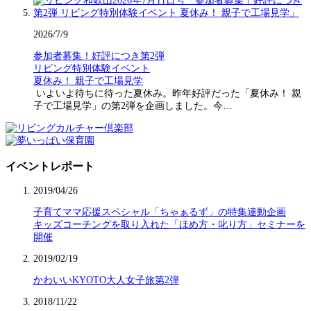
2026/7/9
参加者募集！好評につき第2弾
リビング特別体験イベント
夏休み！ 親子で工場見学
いよいよ待ちに待った夏休み。昨年好評だった「夏休み！ 親
子で工場見学」の第2弾を企画しました。今…
イベントレポート
2019/04/26
子育てママ応援スペシャル「ちゃぁるず」の特集連動企画
キッズコーチングを取り入れた「ほめ方・叱り方」セミナーを
開催
2019/02/19
かわいいKYOTO大人女子旅第2弾
2018/11/22