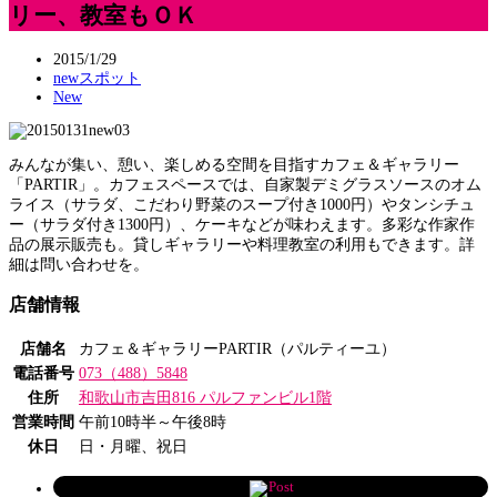
リー、教室もＯＫ
2015/1/29
newスポット
New
みんなが集い、憩い、楽しめる空間を目指すカフェ＆ギャラリー
「PARTIR」。カフェスペースでは、自家製デミグラスソースのオム
ライス（サラダ、こだわり野菜のスープ付き1000円）やタンシチュ
ー（サラダ付き1300円）、ケーキなどが味わえます。多彩な作家作
品の展示販売も。貸しギャラリーや料理教室の利用もできます。詳
細は問い合わせを。
店舗情報
店舗名
カフェ＆ギャラリーPARTIR（パルティーユ）
電話番号
073（488）5848
住所
和歌山市吉田816 パルファンビル1階
営業時間
午前10時半～午後8時
休日
日・月曜、祝日
Post