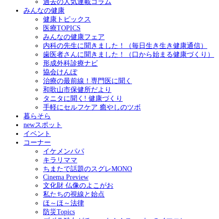
過去の人気連載コラム
みんなの健康
健康トピックス
医療TOPICS
みんなの健康フェア
内科の先生に聞きました！（毎日生き生き健康通信）
歯医者さんに聞きました！（口から始まる健康づくり）
形成外科診療ナビ
協会けんぽ
治療の最前線！専門医に聞く
和歌山市保健所だより
タニタに聞く! 健康づくり
手軽にセルフケア 癒やしのツボ
暮らそら
newスポット
イベント
コーナー
イケメンパパ
キラリママ
ちまたで話題のスグレMONO
Cinema Preview
文化財 仏像のよこがお
私たちの視線と始点
ほ～ほ～法律
防災Topics