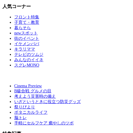
人気コーナー
フロント特集
子育て・教育
暮らそら
newスポット
街のイベント
イケメンパパ
キラリママ
テレビのツムジ
みんなのイイネ
スグレMONO
Cinema Preview
B級合戦 グルメの目
考えよう災害時の備え
いざというときに役立つ防災グッズ
祭りびより
ボタニカルライフ
脳トレ
手軽にセルフケア 癒やしのツボ