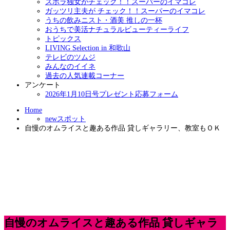
ズボラ独女がチェック！！スーパーのイマコレ
ガッツリ主夫が チェック！！スーパーのイマコレ
うちの飲みニスト・酒美 推しの一杯
おうちで美活ナチュラルビューティーライフ
トピックス
LIVING Selection in 和歌山
テレビのツムジ
みんなのイイネ
過去の人気連載コーナー
アンケート
2026年1月10日号プレゼント応募フォーム
Home
newスポット
自慢のオムライスと趣ある作品 貸しギャラリー、教室もＯＫ
自慢のオムライスと趣ある作品 貸しギャラ