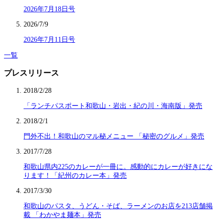
2026年7月18日号
2026/7/9
2026年7月11日号
一覧
プレスリリース
2018/2/28
「ランチパスポート和歌山・岩出・紀の川・海南版」発売
2018/2/1
門外不出！和歌山のマル秘メニュー 「秘密のグルメ」発売
2017/7/28
和歌山県内225のカレーが一冊に。感動的にカレーが好きにな
ります！「紀州のカレー本」発売
2017/3/30
和歌山のパスタ、うどん・そば、ラーメンのお店を213店舗掲
載 「わかやま麺本」発売