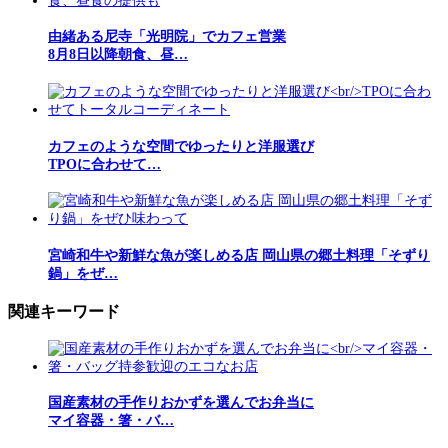
由緒ある尼寺「光明院」でカフェ営業
8月8日以降朝食、昼…
カフェのような空間でゆったりと洋服選び
TPOに合わせて…
宮崎和牛や新鮮な魚が楽しめる店 岡山県の郷土料理「そずり
鍋」をぜ…
関連キーワード
国産素材の手作りおかずを選んでお弁当に
マイ容器・箸・バ…