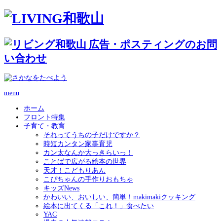
menu
ホーム
フロント特集
子育て・教育
それってうちの子だけですか？
時短カンタン家事育児
カン太なんか大っきらいっ！
ことばで広がる絵本の世界
天才！こどもりあん
こぴちゃんの手作りおもちゃ
キッズNews
かわいい、おいしい、簡単！makimakiクッキング
絵本に出てくる「これ！」食べたい
YAC