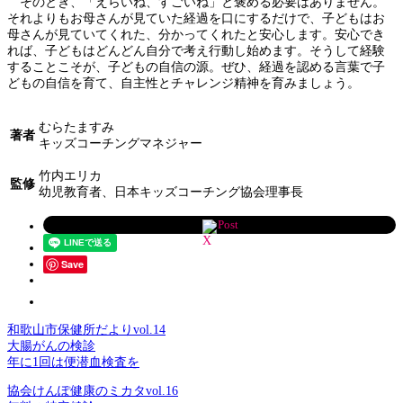
そのとき、「えらいね、すごいね」と褒める必要はありません。
それよりもお母さんが見ていた経過を口にするだけで、子どもはお
母さんが見ていてくれた、分かってくれたと安心します。安心でき
れば、子どもはどんどん自分で考え行動し始めます。そうして経験
することこそが、子どもの自信の源。ぜひ、経過を認める言葉で子
どもの自信を育て、自主性とチャレンジ精神を育みましょう。
むらたますみ
著者
キッズコーチングマネジャー
竹内エリカ
監修
幼児教育者、日本キッズコーチング協会理事長
Post
Save
和歌山市保健所だよりvol.14
大腸がんの検診
年に1回は便潜血検査を
協会けんぽ健康のミカタvol.16