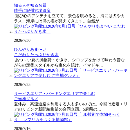
知る人ぞ知る名景
勝手に紀州穴場遺産
遊び心のアンテナを立てて、景色を眺めると、海には犬やカ
ラス、海岸には熊の姿が見えてきます。自然が…
2026/7/30
ひんやりあま〜い
こだわりたっぷりかき氷
あつ～い夏の風物詩・かき氷。シロップをかけて味わう昔な
がらの定番スタイルから進化を続け、イマドキ…
2026/7/23
サービスエリア・パーキングエリアで楽しむ
ご当地グルメ
夏休み、高速道路を利用する人も多いのでは。今回は近畿エリ
アのリビング新聞編集部の合同企画。5府県の…
2026/7/16