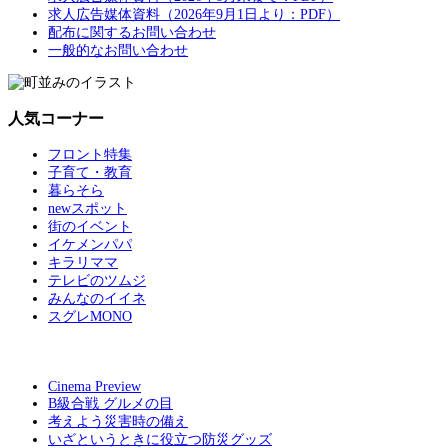
求人広告媒体資料（2026年9月1日より：PDF）
配布に関するお問い合わせ
一般的なお問い合わせ
人気コーナー
フロント特集
子育て・教育
暮らそら
newスポット
街のイベント
イケメンパパ
キラリママ
テレビのツムジ
みんなのイイネ
スグレMONO
Cinema Preview
B級合戦 グルメの目
考えよう災害時の備え
いざというときに役立つ防災グッズ