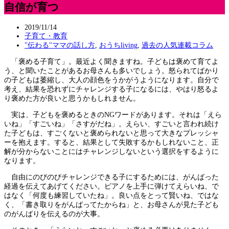
自信が育つ
2019/11/14
子育て・教育
"伝わる"ママの話し方
,
おうちliving
,
過去の人気連載コラム
「褒める子育て」。最近よく聞きますね。子どもは褒めて育てよ
う、と聞いたことがあるお母さんも多いでしょう。怒られてばかり
の子どもは萎縮し、大人の顔色をうかがうようになります。自分で
考え、結果を恐れずにチャレンジする子になるには、やはり怒るよ
り褒めた方が良いと思うかもしれません。
実は、子どもを褒めるときのNGワードがあります。それは「えら
いね」「すごいね」「さすがだね」。えらい、すごいと言われ続け
た子どもは、すごくないと褒められないと思って大きなプレッシャ
ーを抱えます。すると、結果として失敗するかもしれないこと、正
解が分からないことにはチャレンジしないという選択をするように
なります。
自由にのびのびチャレンジできる子にするためには、がんばった
経過を伝えてあげてください。ピアノを上手に弾けてえらいね、で
はなく「何度も練習していたね」。良い点をとって賢いね、ではな
く、「書き取りをがんばってたからね」と、お母さんが見た子ども
のがんばりを伝えるのが大事。