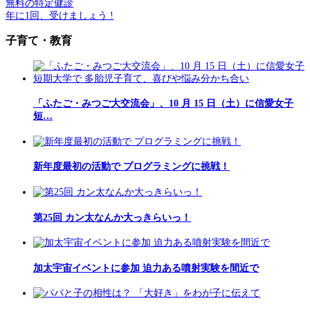
無料の特定健診
年に1回、受けましょう !
子育て・教育
「ふたご・みつご大交流会」、10 月 15 日（土）に信愛女子
短…
新年度最初の活動で プログラミングに挑戦！
第25回 カン太なんか大っきらいっ！
加太宇宙イベントに参加 迫力ある噴射実験を間近で