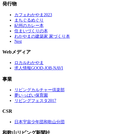
発行物
カフェわかやま2023
まちぐるめぐり
紀州のカレー本
住まいづくりの本
わかやまの建築家 家づくり本
Nest
Webメディア
ロカルわかやま
求人情報GOOD-JOB-NAVI
事業
リビングカルチャー倶楽部
夢いっぱい保育園
リビングフェスタ2017
CSR
日本宇宙少年団和歌山分団
和歌山リビング新聞社