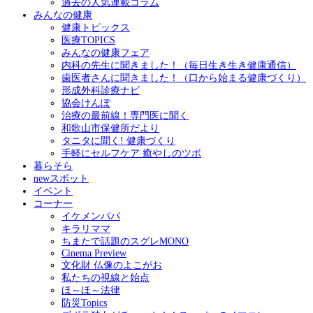
過去の人気連載コラム
みんなの健康
健康トピックス
医療TOPICS
みんなの健康フェア
内科の先生に聞きました！（毎日生き生き健康通信）
歯医者さんに聞きました！（口から始まる健康づくり）
形成外科診療ナビ
協会けんぽ
治療の最前線！専門医に聞く
和歌山市保健所だより
タニタに聞く! 健康づくり
手軽にセルフケア 癒やしのツボ
暮らそら
newスポット
イベント
コーナー
イケメンパパ
キラリママ
ちまたで話題のスグレMONO
Cinema Preview
文化財 仏像のよこがお
私たちの視線と始点
ほ～ほ～法律
防災Topics