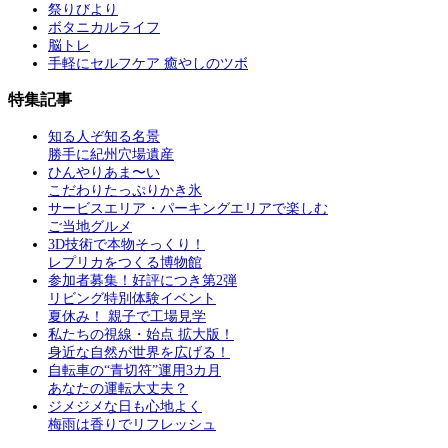
祭りびより
ボタニカルライフ
脳トレ
手軽にセルフケア 癒やしのツボ
特集記事
知る人ぞ知る名景
勝手に紀州穴場遺産
ひんやりあま〜い
こだわりたっぷりかき氷
サービスエリア・パーキングエリアで楽しむ
ご当地グルメ
3D技術で本物そっくり！
レプリカをつくる博物館
参加者募集！好評につき第2弾
リビング特別体験イベント
夏休み！ 親子で工場見学
私たちの視線・始点 拡大版！
身近な自然が世界を広げる！
自転車の“青切符”運用3カ月
あなたの運転大丈夫？
ジメジメな日も心地よく
梅雨は香りでリフレッシュ