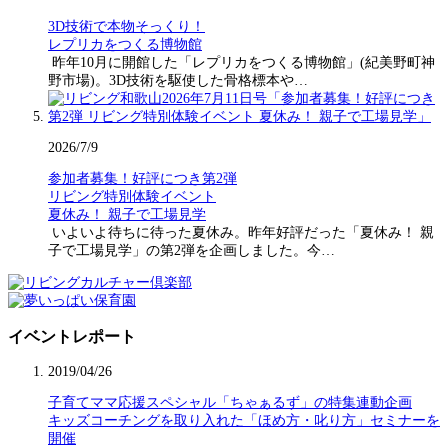
3D技術で本物そっくり！
レプリカをつくる博物館
昨年10月に開館した「レプリカをつくる博物館」(紀美野町神
野市場)。3D技術を駆使した骨格標本や…
2026/7/9
参加者募集！好評につき第2弾
リビング特別体験イベント
夏休み！ 親子で工場見学
いよいよ待ちに待った夏休み。昨年好評だった「夏休み！ 親
子で工場見学」の第2弾を企画しました。今…
イベントレポート
2019/04/26
子育てママ応援スペシャル「ちゃぁるず」の特集連動企画
キッズコーチングを取り入れた「ほめ方・叱り方」セミナーを
開催