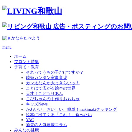
menu
ホーム
フロント特集
子育て・教育
それってうちの子だけですか？
時短カンタン家事育児
カン太なんか大っきらいっ！
ことばで広がる絵本の世界
天才！こどもりあん
こぴちゃんの手作りおもちゃ
キッズNews
かわいい、おいしい、簡単！makimakiクッキング
絵本に出てくる「これ！」食べたい
YAC
過去の人気連載コラム
みんなの健康