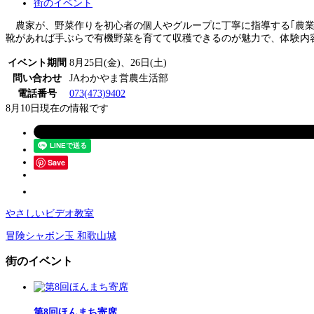
街のイベント
農家が、野菜作りを初心者の個人やグループに丁寧に指導する｢農業体験農
靴があれば手ぶらで有機野菜を育てて収穫できるのが魅力で、体験内
イベント期間
8月25日(金)、26日(土)
問い合わせ
JAわかやま営農生活部
電話番号
073(473)9402
8月10日現在の情報です
Save
やさしいビデオ教室
冒険シャボン玉 和歌山城
街のイベント
第8回ほんまち寄席