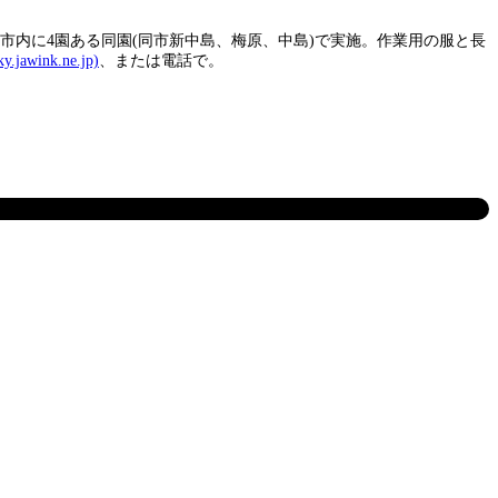
山市内に4園ある同園(同市新中島、梅原、中島)で実施。作業用の服と長
y.jawink.ne.jp)
、または電話で。