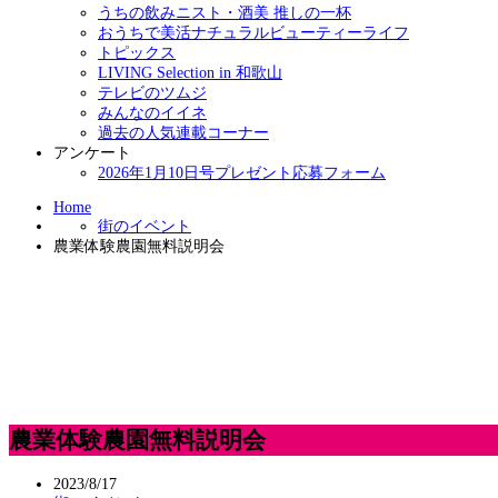
うちの飲みニスト・酒美 推しの一杯
おうちで美活ナチュラルビューティーライフ
トピックス
LIVING Selection in 和歌山
テレビのツムジ
みんなのイイネ
過去の人気連載コーナー
アンケート
2026年1月10日号プレゼント応募フォーム
Home
街のイベント
農業体験農園無料説明会
農業体験農園無料説明会
2023/8/17