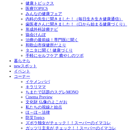
健康トピックス
医療TOPICS
みんなの健康フェア
内科の先生に聞きました！（毎日生き生き健康通信）
歯医者さんに聞きました！（口から始まる健康づくり）
形成外科診療ナビ
協会けんぽ
治療の最前線！専門医に聞く
和歌山市保健所だより
タニタに聞く! 健康づくり
手軽にセルフケア 癒やしのツボ
暮らそら
newスポット
イベント
コーナー
イケメンパパ
キラリママ
ちまたで話題のスグレMONO
Cinema Preview
文化財 仏像のよこがお
私たちの視線と始点
ほ～ほ～法律
防災Topics
ズボラ独女がチェック！！スーパーのイマコレ
ガッツリ主夫が チェック！！スーパーのイマコレ