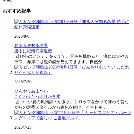
おすすめ記事
2026/8/6
知る人ぞ知る名景
勝手に紀州穴場遺産
遊び心のアンテナを立てて、景色を眺めると、海には犬やカ
ラス、海岸には熊の姿が見えてきます。自然が…
2026/7/30
ひんやりあま〜い
こだわりたっぷりかき氷
あつ～い夏の風物詩・かき氷。シロップをかけて味わう昔な
がらの定番スタイルから進化を続け、イマドキ…
2026/7/23