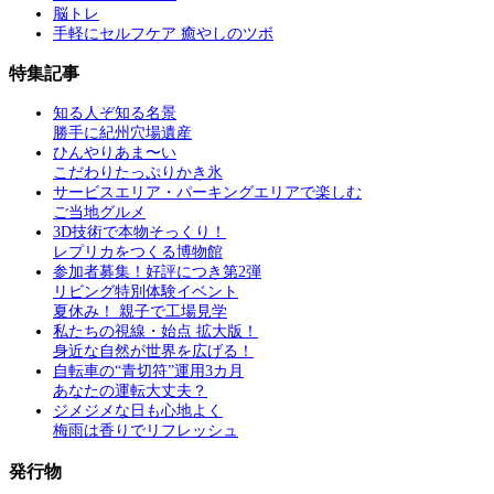
脳トレ
手軽にセルフケア 癒やしのツボ
特集記事
知る人ぞ知る名景
勝手に紀州穴場遺産
ひんやりあま〜い
こだわりたっぷりかき氷
サービスエリア・パーキングエリアで楽しむ
ご当地グルメ
3D技術で本物そっくり！
レプリカをつくる博物館
参加者募集！好評につき第2弾
リビング特別体験イベント
夏休み！ 親子で工場見学
私たちの視線・始点 拡大版！
身近な自然が世界を広げる！
自転車の“青切符”運用3カ月
あなたの運転大丈夫？
ジメジメな日も心地よく
梅雨は香りでリフレッシュ
発行物