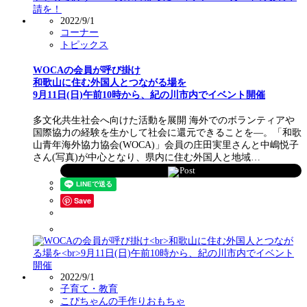
2022/9/1
コーナー
トピックス
WOCAの会員が呼び掛け
和歌山に住む外国人とつながる場を
9月11日(日)午前10時から、紀の川市内でイベント開催
多文化共生社会へ向けた活動を展開 海外でのボランティアや
国際協力の経験を生かして社会に還元できることを―。「和歌
山青年海外協力協会(WOCA)」会員の庄田実里さんと中嶋悦子
さん(写真)が中心となり、県内に住む外国人と地域…
Post
Save
2022/9/1
子育て・教育
こぴちゃんの手作りおもちゃ