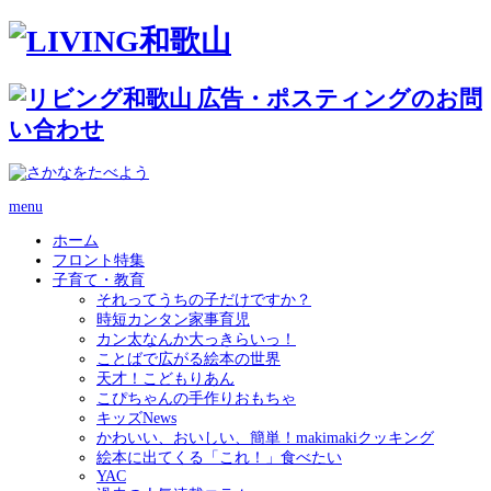
menu
ホーム
フロント特集
子育て・教育
それってうちの子だけですか？
時短カンタン家事育児
カン太なんか大っきらいっ！
ことばで広がる絵本の世界
天才！こどもりあん
こぴちゃんの手作りおもちゃ
キッズNews
かわいい、おいしい、簡単！makimakiクッキング
絵本に出てくる「これ！」食べたい
YAC