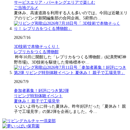
サービスエリア・パーキングエリアで楽しむ
ご当地グルメ
夏休み、高速道路を利用する人も多いのでは。今回は近畿エリ
アのリビング新聞編集部の合同企画。5府県の…
2026/7/16
3D技術で本物そっくり！
レプリカをつくる博物館
昨年10月に開館した「レプリカをつくる博物館」(紀美野町神
野市場)。3D技術を駆使した骨格標本や…
2026/7/9
参加者募集！好評につき第2弾
リビング特別体験イベント
夏休み！ 親子で工場見学
いよいよ待ちに待った夏休み。昨年好評だった「夏休み！ 親
子で工場見学」の第2弾を企画しました。今…