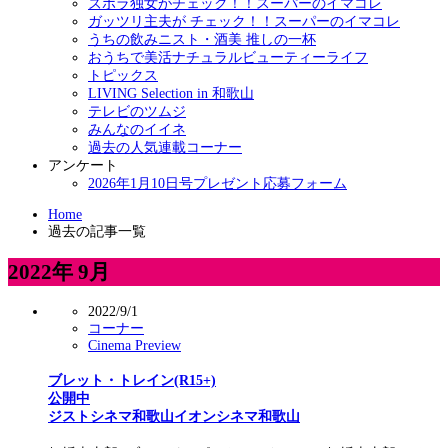
ズボラ独女がチェック！！スーパーのイマコレ
ガッツリ主夫が チェック！！スーパーのイマコレ
うちの飲みニスト・酒美 推しの一杯
おうちで美活ナチュラルビューティーライフ
トピックス
LIVING Selection in 和歌山
テレビのツムジ
みんなのイイネ
過去の人気連載コーナー
アンケート
2026年1月10日号プレゼント応募フォーム
Home
過去の記事一覧
2022年 9月
2022/9/1
コーナー
Cinema Preview
ブレット・トレイン(R15+)
公開中
ジストシネマ和歌山イオンシネマ和歌山