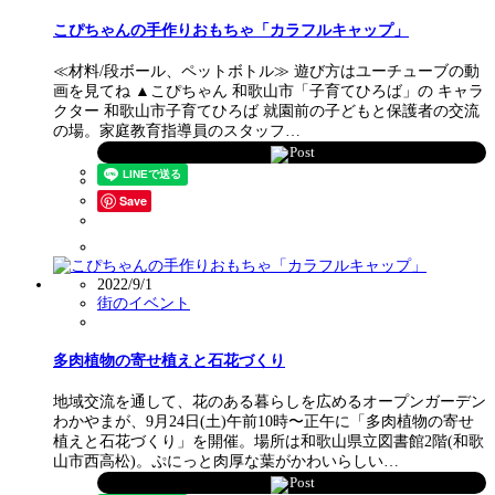
こぴちゃんの手作りおもちゃ「カラフルキャップ」
≪材料/段ボール、ペットボトル≫ 遊び方はユーチューブの動
画を見てね ▲こぴちゃん 和歌山市「子育てひろば」の キャラ
クター 和歌山市子育てひろば 就園前の子どもと保護者の交流
の場。家庭教育指導員のスタッフ…
Post
Save
2022/9/1
街のイベント
多肉植物の寄せ植えと石花づくり
地域交流を通して、花のある暮らしを広めるオープンガーデン
わかやまが、9月24日(土)午前10時〜正午に「多肉植物の寄せ
植えと石花づくり」を開催。場所は和歌山県立図書館2階(和歌
山市西高松)。ぷにっと肉厚な葉がかわいらしい…
Post