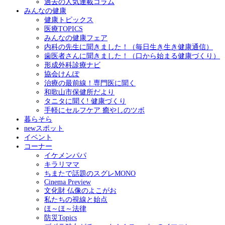
過去の人気連載コラム
みんなの健康
健康トピックス
医療TOPICS
みんなの健康フェア
内科の先生に聞きました！（毎日生き生き健康通信）
歯医者さんに聞きました！（口から始まる健康づくり）
形成外科診療ナビ
協会けんぽ
治療の最前線！専門医に聞く
和歌山市保健所だより
タニタに聞く! 健康づくり
手軽にセルフケア 癒やしのツボ
暮らそら
newスポット
イベント
コーナー
イケメンパパ
キラリママ
ちまたで話題のスグレMONO
Cinema Preview
文化財 仏像のよこがお
私たちの視線と始点
ほ～ほ～法律
防災Topics