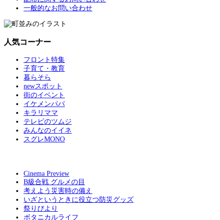
一般的なお問い合わせ
人気コーナー
フロント特集
子育て・教育
暮らそら
newスポット
街のイベント
イケメンパパ
キラリママ
テレビのツムジ
みんなのイイネ
スグレMONO
Cinema Preview
B級合戦 グルメの目
考えよう災害時の備え
いざというときに役立つ防災グッズ
祭りびより
ボタニカルライフ