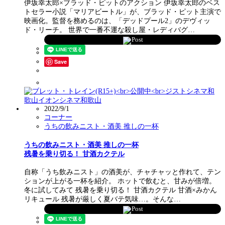
伊坂幸太郎×ブラッド・ピットのアクション 伊坂幸太郎のベス
トセラー小説「マリアビートル」が、ブラッド・ピット主演で
映画化。監督を務めるのは、「デッドプール2」のデヴィッ
ド・リーチ。 世界で一番不運な殺し屋・レディバグ…
Post
Save
2022/9/1
コーナー
うちの飲みニスト・酒美 推しの一杯
うちの飲みニスト・酒美 推しの一杯
残暑を乗り切る！ 甘酒カクテル
自称「うち飲みニスト」の酒美が、チャチャッと作れて、テン
ションが上がる一杯を紹介。 ホットで飲むと、甘みが倍増。
冬に試してみて 残暑を乗り切る！ 甘酒カクテル 甘酒×みかん
リキュール 残暑が厳しく夏バテ気味…。そんな…
Post