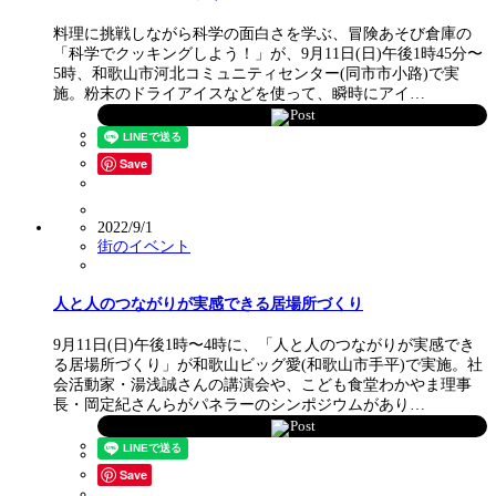
料理に挑戦しながら科学の面白さを学ぶ、冒険あそび倉庫の
「科学でクッキングしよう！」が、9月11日(日)午後1時45分〜
5時、和歌山市河北コミュニティセンター(同市市小路)で実
施。粉末のドライアイスなどを使って、瞬時にアイ…
Post
Save
2022/9/1
街のイベント
人と人のつながりが実感できる居場所づくり
9月11日(日)午後1時〜4時に、「人と人のつながりが実感でき
る居場所づくり」が和歌山ビッグ愛(和歌山市手平)で実施。社
会活動家・湯浅誠さんの講演会や、こども食堂わかやま理事
長・岡定紀さんらがパネラーのシンポジウムがあり…
Post
Save