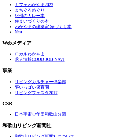
カフェわかやま2023
まちぐるめぐり
紀州のカレー本
住まいづくりの本
わかやまの建築家 家づくり本
Nest
Webメディア
ロカルわかやま
求人情報GOOD-JOB-NAVI
事業
リビングカルチャー倶楽部
夢いっぱい保育園
リビングフェスタ2017
CSR
日本宇宙少年団和歌山分団
和歌山リビング新聞社
和歌山リビング新聞社について