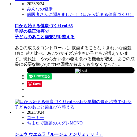
2023/8/24
みんなの健康
歯医者さんに聞きました！（口から始まる健康づくり）
口から始まる健康づくりvol.65
早期の矯正治療で
子どものあごと歯並びを整える
あごの成長をコントロールし 抜歯することなくきれいな歯並
びに 昔と比べ、あごのサイズが小さい子どもが増えていま
す。現代は、やわらかい食べ物を食べる機会が増え、あごの成
長に必要な噛(か)む力や回数が昔よりも少なくなった…
Post
Save
2023/8/24
コーナー
ちまたで話題のスグレMONO
シュウ ウエムラ「ルージュ アンリミテッド」