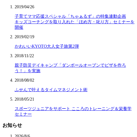
2019/04/26
子育てママ応援スペシャル「ちゃぁるず」の特集連動企画
キッズコーチングを取り入れた「ほめ方・叱り方」セミナーを
開催
2019/02/19
かわいいKYOTO大人女子旅第2弾
2018/11/22
親子防災デイキャンプ「ダンボールオーブンでピザを作ろ
う！」を実施
2018/08/02
ふせんで叶えるタイムマネジメント術
2018/05/21
スポーツジュニアをサポート こころのトレーニング＆栄養学
セミナー
お知らせ
2026/8/6