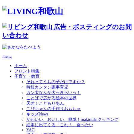
menu
ホーム
フロント特集
子育て・教育
それってうちの子だけですか？
時短カンタン家事育児
カン太なんか大っきらいっ！
ことばで広がる絵本の世界
天才！こどもりあん
こぴちゃんの手作りおもちゃ
キッズNews
かわいい、おいしい、簡単！makimakiクッキング
絵本に出てくる「これ！」食べたい
YAC