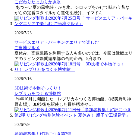
こだわりたっぷりかき氷
あつ～い夏の風物詩・かき氷。シロップをかけて味わう昔な
がらの定番スタイルから進化を続け、イマドキ…
2026/7/23
サービスエリア・パーキングエリアで楽しむ
ご当地グルメ
夏休み、高速道路を利用する人も多いのでは。今回は近畿エリ
アのリビング新聞編集部の合同企画。5府県の…
2026/7/16
3D技術で本物そっくり！
レプリカをつくる博物館
昨年10月に開館した「レプリカをつくる博物館」(紀美野町神
野市場)。3D技術を駆使した骨格標本や…
2026/7/9
参加者募集！好評につき第2弾