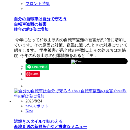
フロント特集
自分の自転車は自分で守ろう
自転車盗難の被害
昨年の約2倍に増加
今年になって和歌山県内の自転車盗難の被害が約2倍に増加し
ています。その原因と対策、盗難に遭ったときの対処について
紹介します。 学生被害が県全体の半数以上 その約81％は無施
錠 今年の和歌山県の犯罪情勢をみると「主…
Post
Save
2023/8/24
newスポット
New
浜焼きスタイルで味わえる
産地直送の新鮮魚介など豊富なメニュー