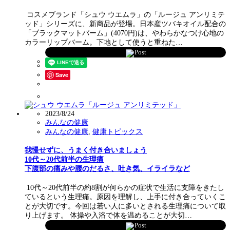
コスメブランド「シュウ ウエムラ」の「ルージュ アンリミテ
ッド」シリーズに、新商品が登場。日本産ツバキオイル配合の
「ブラックマットバーム」(4070円)は、やわらかなつけ心地の
カラーリップバーム。下地として使うと重ねた…
Post
Save
2023/8/24
みんなの健康
みんなの健康
,
健康トピックス
我慢せずに、うまく付き合いましょう
10代～20代前半の生理痛
下腹部の痛みや腰のだるさ、吐き気、イライラなど
10代～20代前半の約8割が何らかの症状で生活に支障をきたし
ているという生理痛。原因を理解し、上手に付き合っていくこ
とが大切です。今回は若い人に多いとされる生理痛について取
り上げます。 体操や入浴で体を温めることが大切…
Post