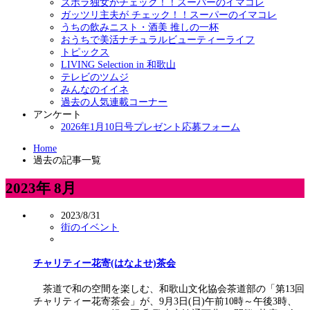
ズボラ独女がチェック！！スーパーのイマコレ
ガッツリ主夫が チェック！！スーパーのイマコレ
うちの飲みニスト・酒美 推しの一杯
おうちで美活ナチュラルビューティーライフ
トピックス
LIVING Selection in 和歌山
テレビのツムジ
みんなのイイネ
過去の人気連載コーナー
アンケート
2026年1月10日号プレゼント応募フォーム
Home
過去の記事一覧
2023年 8月
2023/8/31
街のイベント
チャリティー花寄(はなよせ)茶会
茶道で和の空間を楽しむ、和歌山文化協会茶道部の「第13回
チャリティー花寄茶会」が、9月3日(日)午前10時～午後3時、