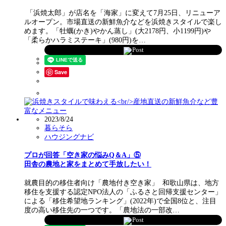
「浜焼太郎」が店名を「海家」に変えて7月25日、リニューア
ルオープン。市場直送の新鮮魚介などを浜焼きスタイルで楽し
めます。「牡蠣(かき)やかん蒸し」(大2178円、小1199円)や
「柔らかハラミステーキ」(980円)を…
Post
Save
2023/8/24
暮らそら
ハウジングナビ
プロが回答「空き家の悩みQ＆A」⑤
田舎の農地と家をまとめて手放したい！
就農目的の移住者向け「農地付き空き家」 和歌山県は、地方
移住を支援する認定NPO法人の「ふるさと回帰支援センター」
による「移住希望地ランキング」(2022年)で全国8位と、注目
度の高い移住先の一つです。「農地法の一部改…
Post