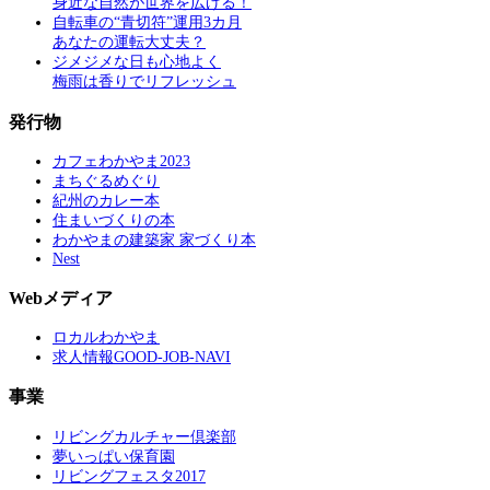
身近な自然が世界を広げる！
自転車の“青切符”運用3カ月
あなたの運転大丈夫？
ジメジメな日も心地よく
梅雨は香りでリフレッシュ
発行物
カフェわかやま2023
まちぐるめぐり
紀州のカレー本
住まいづくりの本
わかやまの建築家 家づくり本
Nest
Webメディア
ロカルわかやま
求人情報GOOD-JOB-NAVI
事業
リビングカルチャー倶楽部
夢いっぱい保育園
リビングフェスタ2017