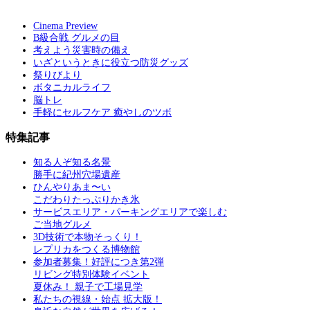
Cinema Preview
B級合戦 グルメの目
考えよう災害時の備え
いざというときに役立つ防災グッズ
祭りびより
ボタニカルライフ
脳トレ
手軽にセルフケア 癒やしのツボ
特集記事
知る人ぞ知る名景
勝手に紀州穴場遺産
ひんやりあま〜い
こだわりたっぷりかき氷
サービスエリア・パーキングエリアで楽しむ
ご当地グルメ
3D技術で本物そっくり！
レプリカをつくる博物館
参加者募集！好評につき第2弾
リビング特別体験イベント
夏休み！ 親子で工場見学
私たちの視線・始点 拡大版！