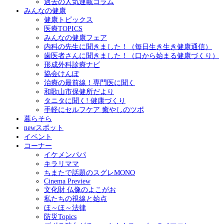
過去の人気連載コラム
みんなの健康
健康トピックス
医療TOPICS
みんなの健康フェア
内科の先生に聞きました！（毎日生き生き健康通信）
歯医者さんに聞きました！（口から始まる健康づくり）
形成外科診療ナビ
協会けんぽ
治療の最前線！専門医に聞く
和歌山市保健所だより
タニタに聞く! 健康づくり
手軽にセルフケア 癒やしのツボ
暮らそら
newスポット
イベント
コーナー
イケメンパパ
キラリママ
ちまたで話題のスグレMONO
Cinema Preview
文化財 仏像のよこがお
私たちの視線と始点
ほ～ほ～法律
防災Topics