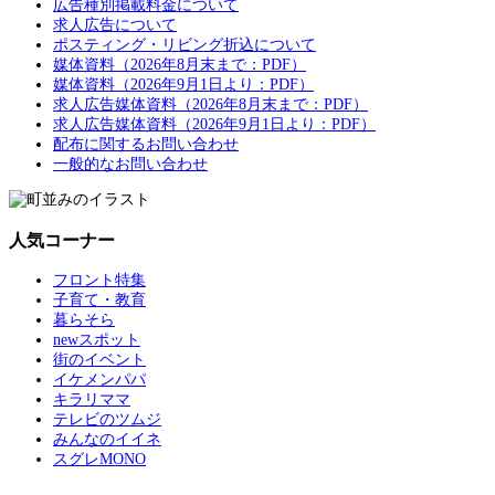
広告種別掲載料金について
求人広告について
ポスティング・リビング折込について
媒体資料（2026年8月末まで：PDF）
媒体資料（2026年9月1日より：PDF）
求人広告媒体資料（2026年8月末まで：PDF）
求人広告媒体資料（2026年9月1日より：PDF）
配布に関するお問い合わせ
一般的なお問い合わせ
人気コーナー
フロント特集
子育て・教育
暮らそら
newスポット
街のイベント
イケメンパパ
キラリママ
テレビのツムジ
みんなのイイネ
スグレMONO