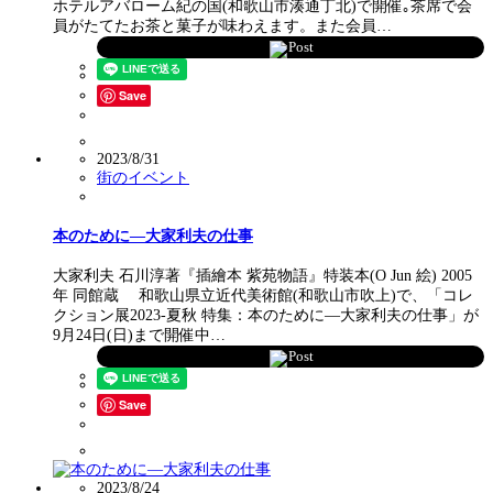
ホテルアバローム紀の国(和歌山市湊通丁北)で開催｡茶席で会
員がたてたお茶と菓子が味わえます。また会員…
Post
Save
2023/8/31
街のイベント
本のために―大家利夫の仕事
大家利夫 石川淳著『插繪本 紫苑物語』特装本(O Jun 絵) 2005
年 同館蔵 和歌山県立近代美術館(和歌山市吹上)で、「コレ
クション展2023-夏秋 特集：本のために―大家利夫の仕事」が
9月24日(日)まで開催中…
Post
Save
2023/8/24