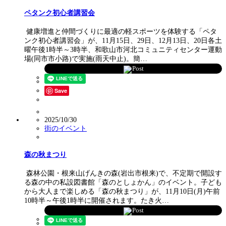
ペタンク初心者講習会
健康増進と仲間づくりに最適の軽スポーツを体験する「ペタ
ンク初心者講習会」が、11月15日、29日、12月13日、20日各土
曜午後1時半～3時半、和歌山市河北コミュニティセンター運動
場(同市市小路)で実施(雨天中止)。簡…
Post
Save
2025/10/30
街のイベント
森の秋まつり
森林公園・根来山げんきの森(岩出市根来)で、不定期で開設す
る森の中の私設図書館「森のとしょかん」のイベント。子ども
から大人まで楽しめる「森の秋まつり」が、11月10日(月)午前
10時半～午後1時半に開催されます。たき火…
Post