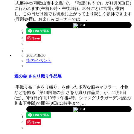
志磨神社(和歌山市中之島)で、「秋詣(もうで)」が11月9日(日)
に行われます(午前10時～午後3時)。30分ごとに宮司が案内
し、この日だけ誰でも御殿に上がってより親しく参拝できます
(昇殿参拝)。お楽しみコーナーでは、…
Post
Save
2025/10/30
街のイベント
遊の会 さをり織り作品展
手織り布「さをり織り」を使った多彩な服やマフラー、小物
などを飾る「第18回遊の会 さをり織り作品展」が、11月8日
(土)、9日(日)午前10時～午後4時、シャングリラガーデン(紀の
川市下井阪)で開催(9日は3時半まで)…
Post
Save