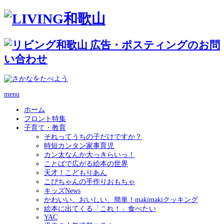
menu
ホーム
フロント特集
子育て・教育
それってうちの子だけですか？
時短カンタン家事育児
カン太なんか大っきらいっ！
ことばで広がる絵本の世界
天才！こどもりあん
こぴちゃんの手作りおもちゃ
キッズNews
かわいい、おいしい、簡単！makimakiクッキング
絵本に出てくる「これ！」食べたい
YAC