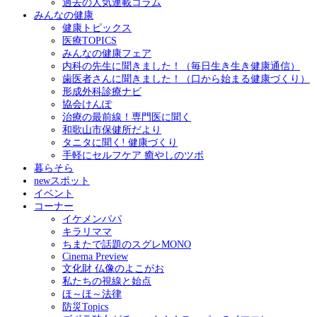
過去の人気連載コラム
みんなの健康
健康トピックス
医療TOPICS
みんなの健康フェア
内科の先生に聞きました！（毎日生き生き健康通信）
歯医者さんに聞きました！（口から始まる健康づくり）
形成外科診療ナビ
協会けんぽ
治療の最前線！専門医に聞く
和歌山市保健所だより
タニタに聞く! 健康づくり
手軽にセルフケア 癒やしのツボ
暮らそら
newスポット
イベント
コーナー
イケメンパパ
キラリママ
ちまたで話題のスグレMONO
Cinema Preview
文化財 仏像のよこがお
私たちの視線と始点
ほ～ほ～法律
防災Topics