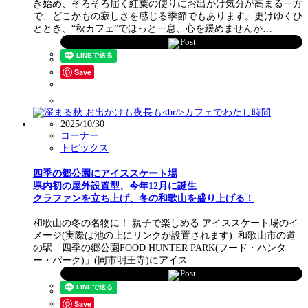
き始め、そろそろ届く紅葉の便りにお出かけ気分が高まる一方
で、どこかもの寂しさを感じる季節でもあります。更けゆくひ
ととき、“秋カフェ”でほっと一息、心を緩めませんか…
Post
Save
2025/10/30
コーナー
トピックス
四季の郷公園にアイススケート場
県内初の屋外設置型、今年12月に誕生
クラファンを立ち上げ、冬の和歌山を盛り上げる！
和歌山の冬の名物に！ 親子で楽しめる アイススケート場のイ
メージ(実際は池の上にリンクが設置されます) 和歌山市の道
の駅「四季の郷公園FOOD HUNTER PARK(フード・ハンタ
ー・パーク)」(同市明王寺)にアイス…
Post
Save