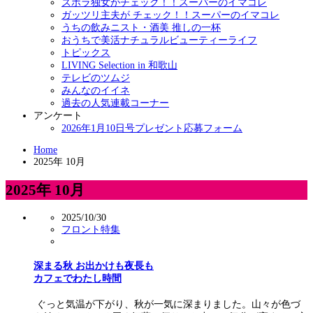
ズボラ独女がチェック！！スーパーのイマコレ
ガッツリ主夫が チェック！！スーパーのイマコレ
うちの飲みニスト・酒美 推しの一杯
おうちで美活ナチュラルビューティーライフ
トピックス
LIVING Selection in 和歌山
テレビのツムジ
みんなのイイネ
過去の人気連載コーナー
アンケート
2026年1月10日号プレゼント応募フォーム
Home
2025年 10月
2025年 10月
2025/10/30
フロント特集
深まる秋 お出かけも夜長も
カフェでわたし時間
ぐっと気温が下がり、秋が一気に深まりました。山々が色づ