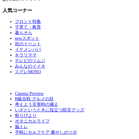
人気コーナー
フロント特集
子育て・教育
暮らそら
newスポット
街のイベント
イケメンパパ
キラリママ
テレビのツムジ
みんなのイイネ
スグレMONO
Cinema Preview
B級合戦 グルメの目
考えよう災害時の備え
いざというときに役立つ防災グッズ
祭りびより
ボタニカルライフ
脳トレ
手軽にセルフケア 癒やしのツボ