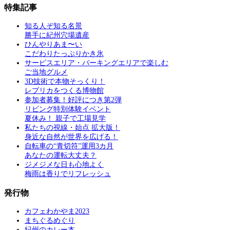
特集記事
知る人ぞ知る名景
勝手に紀州穴場遺産
ひんやりあま〜い
こだわりたっぷりかき氷
サービスエリア・パーキングエリアで楽しむ
ご当地グルメ
3D技術で本物そっくり！
レプリカをつくる博物館
参加者募集！好評につき第2弾
リビング特別体験イベント
夏休み！ 親子で工場見学
私たちの視線・始点 拡大版！
身近な自然が世界を広げる！
自転車の“青切符”運用3カ月
あなたの運転大丈夫？
ジメジメな日も心地よく
梅雨は香りでリフレッシュ
発行物
カフェわかやま2023
まちぐるめぐり
紀州のカレー本