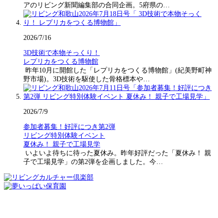
アのリビング新聞編集部の合同企画。5府県の…
2026/7/16
3D技術で本物そっくり！
レプリカをつくる博物館
昨年10月に開館した「レプリカをつくる博物館」(紀美野町神
野市場)。3D技術を駆使した骨格標本や…
2026/7/9
参加者募集！好評につき第2弾
リビング特別体験イベント
夏休み！ 親子で工場見学
いよいよ待ちに待った夏休み。昨年好評だった「夏休み！ 親
子で工場見学」の第2弾を企画しました。今…