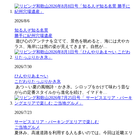
2026/8/6
知る人ぞ知る名景
勝手に紀州穴場遺産
遊び心のアンテナを立てて、景色を眺めると、海には犬やカ
ラス、海岸には熊の姿が見えてきます。自然が…
2026/7/30
ひんやりあま〜い
こだわりたっぷりかき氷
あつ～い夏の風物詩・かき氷。シロップをかけて味わう昔な
がらの定番スタイルから進化を続け、イマドキ…
2026/7/23
サービスエリア・パーキングエリアで楽しむ
ご当地グルメ
夏休み、高速道路を利用する人も多いのでは。今回は近畿エリ