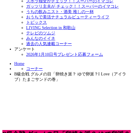
ズボラ独女がチェック！！スーパーのイマコレ
ガッツリ主夫が チェック！！スーパーのイマコレ
うちの飲みニスト・酒美 推しの一杯
おうちで美活ナチュラルビューティーライフ
トピックス
LIVING Selection in 和歌山
テレビのツムジ
みんなのイイネ
過去の人気連載コーナー
アンケート
2026年1月10日号プレゼント応募フォーム
Home
コーナー
B級合戦 グルメの目「卵焼き派？ ゆで卵派？I Love（アイラ
ブ）たまごサンドの巻」