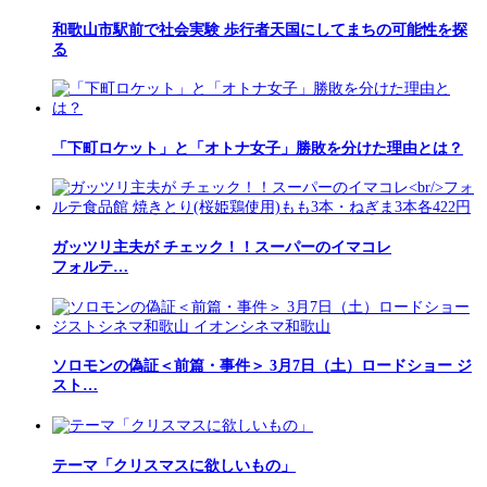
和歌山市駅前で社会実験 歩行者天国にしてまちの可能性を探
る
「下町ロケット」と「オトナ女子」勝敗を分けた理由とは？
ガッツリ主夫が チェック！！スーパーのイマコレ
フォルテ…
ソロモンの偽証＜前篇・事件＞ 3月7日（土）ロードショー ジ
スト…
テーマ「クリスマスに欲しいもの」