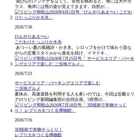
遊び心のアンテナを立てて、景色を眺めると、海には犬やカ
ラス、海岸には熊の姿が見えてきます。自然が…
2026/7/30
ひんやりあま〜い
こだわりたっぷりかき氷
あつ～い夏の風物詩・かき氷。シロップをかけて味わう昔な
がらの定番スタイルから進化を続け、イマドキ…
2026/7/23
サービスエリア・パーキングエリアで楽しむ
ご当地グルメ
夏休み、高速道路を利用する人も多いのでは。今回は近畿エリ
アのリビング新聞編集部の合同企画。5府県の…
2026/7/16
3D技術で本物そっくり！
レプリカをつくる博物館