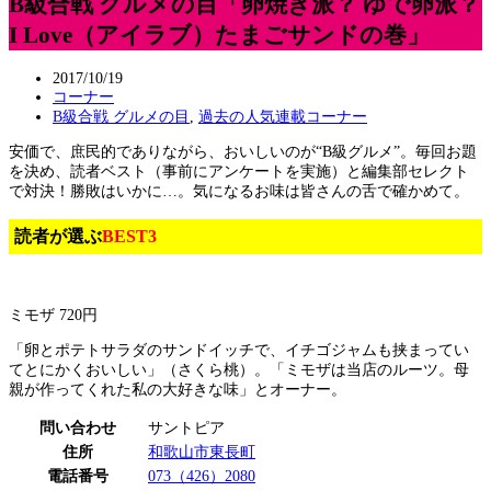
B級合戦 グルメの目「卵焼き派？ ゆで卵派？
I Love（アイラブ）たまごサンドの巻」
2017/10/19
コーナー
B級合戦 グルメの目
,
過去の人気連載コーナー
安価で、庶民的でありながら、おいしいのが“B級グルメ”。毎回お題
を決め、読者ベスト（事前にアンケートを実施）と編集部セレクト
で対決！勝敗はいかに…。気になるお味は皆さんの舌で確かめて。
読者が選ぶ
BEST3
ミモザ 720円
「卵とポテトサラダのサンドイッチで、イチゴジャムも挟まってい
てとにかくおいしい」（さくら桃）。「ミモザは当店のルーツ。母
親が作ってくれた私の大好きな味」とオーナー。
問い合わせ
サントピア
住所
和歌山市東長町
電話番号
073（426）2080