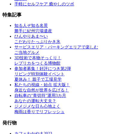
手軽にセルフケア 癒やしのツボ
特集記事
知る人ぞ知る名景
勝手に紀州穴場遺産
ひんやりあま〜い
こだわりたっぷりかき氷
サービスエリア・パーキングエリアで楽しむ
ご当地グルメ
3D技術で本物そっくり！
レプリカをつくる博物館
参加者募集！好評につき第2弾
リビング特別体験イベント
夏休み！ 親子で工場見学
私たちの視線・始点 拡大版！
身近な自然が世界を広げる！
自転車の“青切符”運用3カ月
あなたの運転大丈夫？
ジメジメな日も心地よく
梅雨は香りでリフレッシュ
発行物
カフェわかやま2023