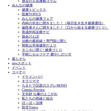
過去の人気連載コラム
みんなの健康
健康トピックス
医療TOPICS
みんなの健康フェア
内科の先生に聞きました！（毎日生き生き健康通信）
歯医者さんに聞きました！（口から始まる健康づくり）
形成外科診療ナビ
協会けんぽ
治療の最前線！専門医に聞く
和歌山市保健所だより
タニタに聞く! 健康づくり
手軽にセルフケア 癒やしのツボ
暮らそら
newスポット
イベント
コーナー
イケメンパパ
キラリママ
ちまたで話題のスグレMONO
Cinema Preview
文化財 仏像のよこがお
私たちの視線と始点
ほ～ほ～法律
防災Topics