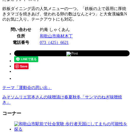
鉄板ダイニング店の人気メニューの一つ。「鉄板の上で器用に厚焼
きタマゴを焼きあげ、使われる卵の数はなんと4つ」と大食漢編集N
のお気に入り。テークアウトにも対応。
問い合わせ
灼庵 しゃくあん
住所
和歌山市南材木丁
電話番号
073（425）6621
Post
Save
テーマ「運動会の思い出」
みそソムリエ宮本さんの味噌漬け春夏秋冬「サンマのねぎ味噌焼
き」
コーナー