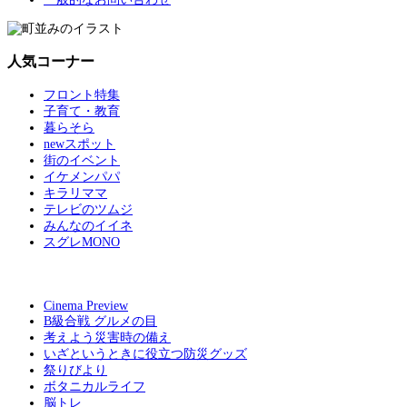
人気コーナー
フロント特集
子育て・教育
暮らそら
newスポット
街のイベント
イケメンパパ
キラリママ
テレビのツムジ
みんなのイイネ
スグレMONO
Cinema Preview
B級合戦 グルメの目
考えよう災害時の備え
いざというときに役立つ防災グッズ
祭りびより
ボタニカルライフ
脳トレ