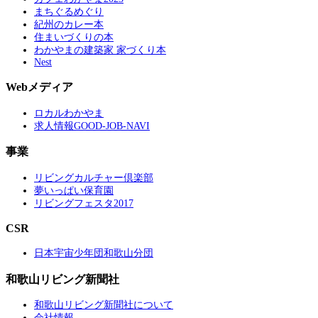
まちぐるめぐり
紀州のカレー本
住まいづくりの本
わかやまの建築家 家づくり本
Nest
Webメディア
ロカルわかやま
求人情報GOOD-JOB-NAVI
事業
リビングカルチャー倶楽部
夢いっぱい保育園
リビングフェスタ2017
CSR
日本宇宙少年団和歌山分団
和歌山リビング新聞社
和歌山リビング新聞社について
会社情報