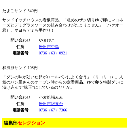
たまごサンド 540円
サンドイッチハウスの看板商品。「粗めのザク切りゆで卵にマヨネ
ーズとデミグラスソースの組み合わせがたまりません」（バァオー
君）。マヨもデミも手作り！
問い合わせ
やまびこ
住所
岩出市中島
電話番号
0736（63）0921
和風卵サンド 108円
「ダシの味が効いた卵がロールパンによく合う」（リコリコ）。人
気のパン屋さんのオープン時からの定番商品。ゆで卵を特製ダシに
漬け込んで“味玉”にしているのだとか。
問い合わせ
小麦処福みみ
住所
岩出市紀泉台
電話番号
0736（67）7366
編集部
セレクション