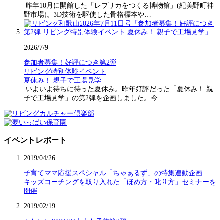
昨年10月に開館した「レプリカをつくる博物館」(紀美野町神
野市場)。3D技術を駆使した骨格標本や…
2026/7/9
参加者募集！好評につき第2弾
リビング特別体験イベント
夏休み！ 親子で工場見学
いよいよ待ちに待った夏休み。昨年好評だった「夏休み！ 親
子で工場見学」の第2弾を企画しました。今…
イベントレポート
2019/04/26
子育てママ応援スペシャル「ちゃぁるず」の特集連動企画
キッズコーチングを取り入れた「ほめ方・叱り方」セミナーを
開催
2019/02/19