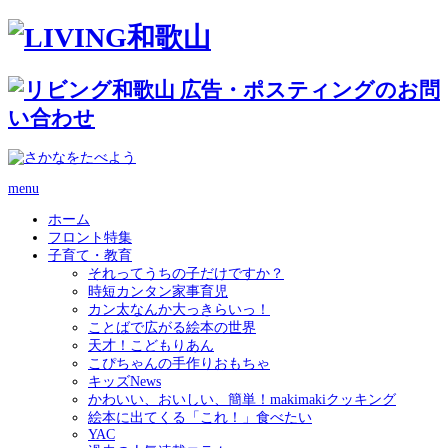
menu
ホーム
フロント特集
子育て・教育
それってうちの子だけですか？
時短カンタン家事育児
カン太なんか大っきらいっ！
ことばで広がる絵本の世界
天才！こどもりあん
こぴちゃんの手作りおもちゃ
キッズNews
かわいい、おいしい、簡単！makimakiクッキング
絵本に出てくる「これ！」食べたい
YAC