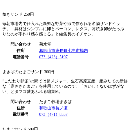
焼きサンド 250円
毎朝市場内で仕入れた新鮮な野菜や卵で作られる名物サンドイッ
チ。「具材はシンプルに卵とベーコン、レタス。薄焼き卵がたっぷ
りなのが手作り感を感じる」と編集長のイチオシ。
問い合わせ
菊水堂
住所
和歌山市東長町七曲市場内
電話番号
073（423）5197
まきばのたまごサンド 300円
“こだわり卵派”の間では超メジャー。生石高原直産、産みたての新鮮
な「庭さきたまご」を使用しているので、「おいしくないはずがな
い」とタマゴ愛あふれる編集M。
問い合わせ
たまご牧場まきば
住所
和歌山市杭ノ瀬
電話番号
073（471）8337
たまごサンド 594円