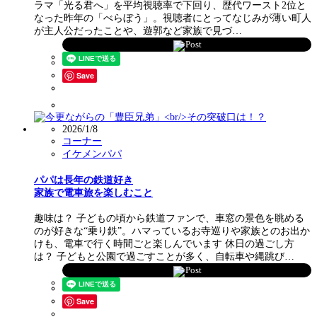
ラマ「光る君へ」を平均視聴率で下回り、歴代ワースト2位と
なった昨年の「べらぼう」。視聴者にとってなじみが薄い町人
が主人公だったことや、遊郭など家族で見づ…
Post
Save
2026/1/8
コーナー
イケメンパパ
パパは長年の鉄道好き
家族で電車旅を楽しむこと
趣味は？ 子どもの頃から鉄道ファンで、車窓の景色を眺める
のが好きな“乗り鉄”。ハマっているお寺巡りや家族とのお出か
けも、電車で行く時間ごと楽しんでいます 休日の過ごし方
は？ 子どもと公園で過ごすことが多く、自転車や縄跳び…
Post
Save