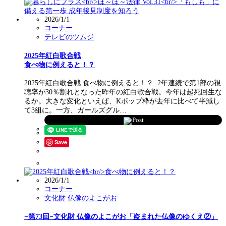
2026/1/1
コーナー
テレビのツムジ
2025年紅白歌合戦
食べ物に例えると！？
2025年紅白歌合戦 食べ物に例えると！？ 2年連続で第1部の視
聴率が30％割れとなった昨年の紅白歌合戦。今年は起死回生な
るか。大きな変化といえば、Kポップ枠が去年に比べて半減し
て3組に。一方、ガールズグル…
Post
Save
2026/1/1
コーナー
文化財 仏像のよこがお
−第73回−文化財 仏像のよこがお「盗まれた仏像のゆくえ②」