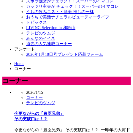
ズボラ独女がチェック！！スーパーのイマコレ
ガッツリ主夫が チェック！！スーパーのイマコレ
うちの飲みニスト・酒美 推しの一杯
おうちで美活ナチュラルビューティーライフ
トピックス
LIVING Selection in 和歌山
テレビのツムジ
みんなのイイネ
過去の人気連載コーナー
アンケート
2026年1月10日号プレゼント応募フォーム
Home
コーナー
コーナー
2026/1/15
コーナー
テレビのツムジ
今更ながらの「豊臣兄弟」
その突破口は！？
今更ながらの「豊臣兄弟」 その突破口は！？ 一昨年の大河ド