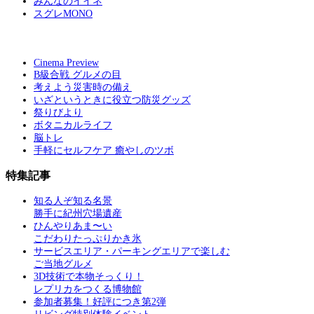
みんなのイイネ
スグレMONO
Cinema Preview
B級合戦 グルメの目
考えよう災害時の備え
いざというときに役立つ防災グッズ
祭りびより
ボタニカルライフ
脳トレ
手軽にセルフケア 癒やしのツボ
特集記事
知る人ぞ知る名景
勝手に紀州穴場遺産
ひんやりあま〜い
こだわりたっぷりかき氷
サービスエリア・パーキングエリアで楽しむ
ご当地グルメ
3D技術で本物そっくり！
レプリカをつくる博物館
参加者募集！好評につき第2弾