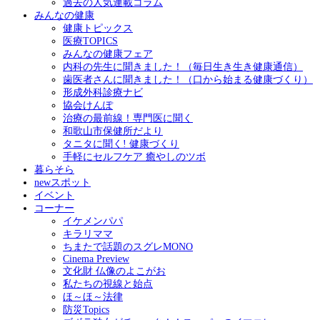
過去の人気連載コラム
みんなの健康
健康トピックス
医療TOPICS
みんなの健康フェア
内科の先生に聞きました！（毎日生き生き健康通信）
歯医者さんに聞きました！（口から始まる健康づくり）
形成外科診療ナビ
協会けんぽ
治療の最前線！専門医に聞く
和歌山市保健所だより
タニタに聞く! 健康づくり
手軽にセルフケア 癒やしのツボ
暮らそら
newスポット
イベント
コーナー
イケメンパパ
キラリママ
ちまたで話題のスグレMONO
Cinema Preview
文化財 仏像のよこがお
私たちの視線と始点
ほ～ほ～法律
防災Topics