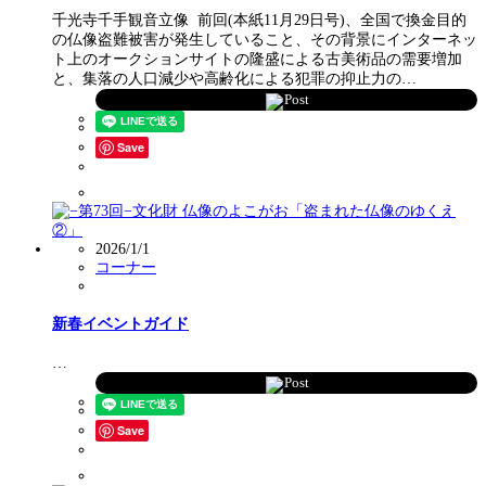
千光寺千手観音立像 前回(本紙11月29日号)、全国で換金目的
の仏像盗難被害が発生していること、その背景にインターネッ
ト上のオークションサイトの隆盛による古美術品の需要増加
と、集落の人口減少や高齢化による犯罪の抑止力の…
Post
Save
2026/1/1
コーナー
新春イベントガイド
…
Post
Save