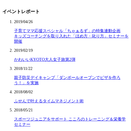
イベントレポート
2019/04/26
子育てママ応援スペシャル「ちゃぁるず」の特集連動企画
キッズコーチングを取り入れた「ほめ方・叱り方」セミナーを
開催
2019/02/19
かわいいKYOTO大人女子旅第2弾
2018/11/22
親子防災デイキャンプ「ダンボールオーブンでピザを作ろ
う！」を実施
2018/08/02
ふせんで叶えるタイムマネジメント術
2018/05/21
スポーツジュニアをサポート こころのトレーニング＆栄養学
セミナー