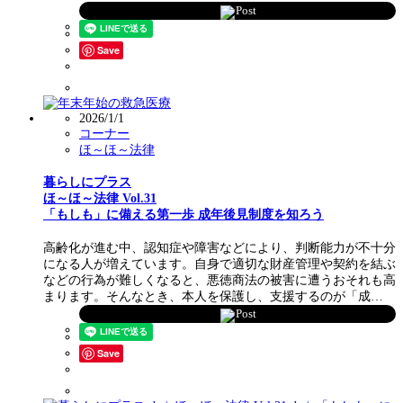
Post
Save
2026/1/1
コーナー
ほ～ほ～法律
暮らしにプラス
ほ～ほ～法律 Vol.31
「もしも」に備える第一歩 成年後見制度を知ろう
高齢化が進む中、認知症や障害などにより、判断能力が不十分
になる人が増えています。自身で適切な財産管理や契約を結ぶ
などの行為が難しくなると、悪徳商法の被害に遭うおそれも高
まります。そんなとき、本人を保護し、支援するのが「成…
Post
Save