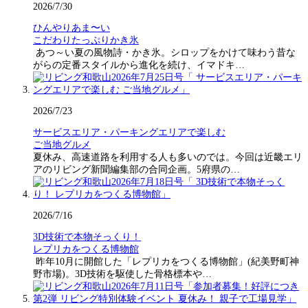
2026/7/30
ひんやりあま〜い
こだわりたっぷりかき氷
あつ～い夏の風物詩・かき氷。シロップをかけて味わう昔な
がらの定番スタイルから進化を続け、イマドキ…
2026/7/23
サービスエリア・パーキングエリアで楽しむ
ご当地グルメ
夏休み、高速道路を利用する人も多いのでは。今回は近畿エリ
アのリビング新聞編集部の合同企画。5府県の…
2026/7/16
3D技術で本物そっくり！
レプリカをつくる博物館
昨年10月に開館した「レプリカをつくる博物館」(紀美野町神
野市場)。3D技術を駆使した骨格標本や…