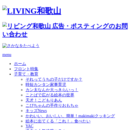
menu
ホーム
フロント特集
子育て・教育
それってうちの子だけですか？
時短カンタン家事育児
カン太なんか大っきらいっ！
ことばで広がる絵本の世界
天才！こどもりあん
こぴちゃんの手作りおもちゃ
キッズNews
かわいい、おいしい、簡単！makimakiクッキング
絵本に出てくる「これ！」食べたい
YAC