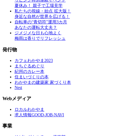
リビング特別体験イベント
夏休み！ 親子で工場見学
私たちの視線・始点 拡大版！
身近な自然が世界を広げる！
自転車の“青切符”運用3カ月
あなたの運転大丈夫？
ジメジメな日も心地よく
梅雨は香りでリフレッシュ
発行物
カフェわかやま2023
まちぐるめぐり
紀州のカレー本
住まいづくりの本
わかやまの建築家 家づくり本
Nest
Webメディア
ロカルわかやま
求人情報GOOD-JOB-NAVI
事業