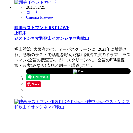
2025/12/25
コーナー
Cinema Preview
映画ラストマン FIRST LOVE
上映中
ジストシネマ和歌山イオンシネマ和歌山
福山雅治×大泉洋のバディーがスクリーンに 2023年に放送さ
れ、感動のラストで話題を呼んだ福山雅治主演のドラマ「ラス
トマン-全盲の捜査官-」が、スクリーンへ。 全盲のFBI捜査
官・皆実(みなみ)広見と刑事・護道(ごど…
Post
Save