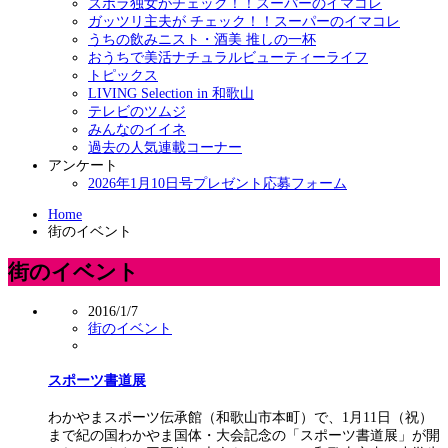
ズボラ独女がチェック！！スーパーのイマコレ
ガッツリ主夫が チェック！！スーパーのイマコレ
うちの飲みニスト・酒美 推しの一杯
おうちで美活ナチュラルビューティーライフ
トピックス
LIVING Selection in 和歌山
テレビのツムジ
みんなのイイネ
過去の人気連載コーナー
アンケート
2026年1月10日号プレゼント応募フォーム
Home
街のイベント
街のイベント
2016/1/7
街のイベント
スポーツ書道展
わかやまスポーツ伝承館（和歌山市本町）で、1月11日（祝）
まで紀の国わかやま国体・大会記念の「スポーツ書道展」が開