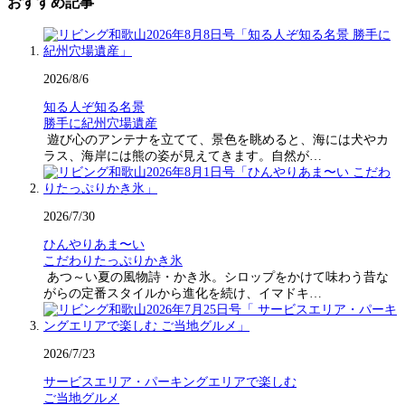
おすすめ記事
2026/8/6
知る人ぞ知る名景
勝手に紀州穴場遺産
遊び心のアンテナを立てて、景色を眺めると、海には犬やカ
ラス、海岸には熊の姿が見えてきます。自然が…
2026/7/30
ひんやりあま〜い
こだわりたっぷりかき氷
あつ～い夏の風物詩・かき氷。シロップをかけて味わう昔な
がらの定番スタイルから進化を続け、イマドキ…
2026/7/23
サービスエリア・パーキングエリアで楽しむ
ご当地グルメ