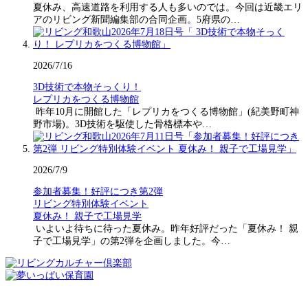
夏休み、高速道路を利用する人も多いのでは。今回は近畿エリ
アのリビング新聞編集部の合同企画。5府県の…
2026/7/16
3D技術で本物そっくり！
レプリカをつくる博物館
昨年10月に開館した「レプリカをつくる博物館」(紀美野町神
野市場)。3D技術を駆使した骨格標本や…
2026/7/9
参加者募集！好評につき第2弾
リビング特別体験イベント
夏休み！ 親子で工場見学
いよいよ待ちに待った夏休み。昨年好評だった「夏休み！ 親
子で工場見学」の第2弾を企画しました。今…