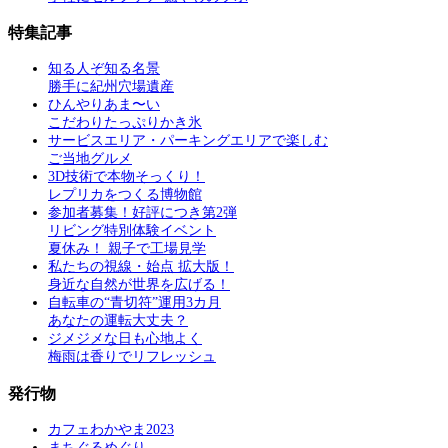
特集記事
知る人ぞ知る名景
勝手に紀州穴場遺産
ひんやりあま〜い
こだわりたっぷりかき氷
サービスエリア・パーキングエリアで楽しむ
ご当地グルメ
3D技術で本物そっくり！
レプリカをつくる博物館
参加者募集！好評につき第2弾
リビング特別体験イベント
夏休み！ 親子で工場見学
私たちの視線・始点 拡大版！
身近な自然が世界を広げる！
自転車の“青切符”運用3カ月
あなたの運転大丈夫？
ジメジメな日も心地よく
梅雨は香りでリフレッシュ
発行物
カフェわかやま2023
まちぐるめぐり