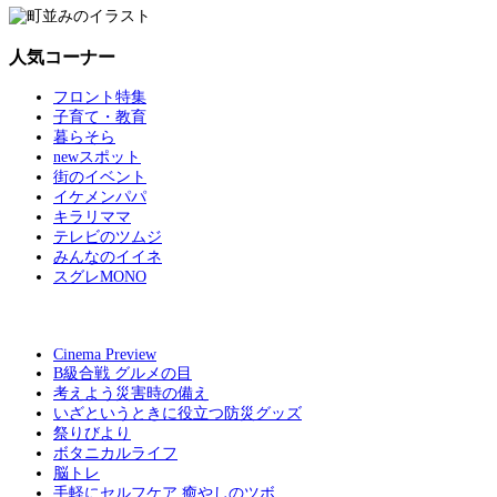
人気コーナー
フロント特集
子育て・教育
暮らそら
newスポット
街のイベント
イケメンパパ
キラリママ
テレビのツムジ
みんなのイイネ
スグレMONO
Cinema Preview
B級合戦 グルメの目
考えよう災害時の備え
いざというときに役立つ防災グッズ
祭りびより
ボタニカルライフ
脳トレ
手軽にセルフケア 癒やしのツボ