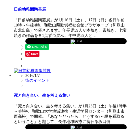
日前幼稚園陶芸展
「日前幼稚園陶芸展」が1月16日（土）、17日（日）各日午前
10時～午後4時、和歌山県勤労福祉会館プラザホープ（和歌山
市北出島）で催されます。年長児59人が本焼き、素焼き、七宝
焼きの作品を各1点ずつ展示。年中児59人と…
Post
Save
2016/1/7
街のイベント
死と向き合い、生を考える集い
「死と向き合い、生を考える集い」が1月23日（土）午後1時半
～4時半、和歌山大学地域連携・生涯学習センター（和歌山市
西高松）で開催。「あなただったら、どうする?～親を看取る
ということ」と題して、長年地域医療に携わる坂口健…
Post