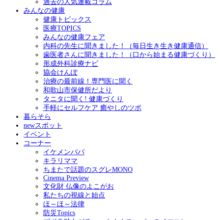
過去の人気連載コラム
みんなの健康
健康トピックス
医療TOPICS
みんなの健康フェア
内科の先生に聞きました！（毎日生き生き健康通信）
歯医者さんに聞きました！（口から始まる健康づくり）
形成外科診療ナビ
協会けんぽ
治療の最前線！専門医に聞く
和歌山市保健所だより
タニタに聞く! 健康づくり
手軽にセルフケア 癒やしのツボ
暮らそら
newスポット
イベント
コーナー
イケメンパパ
キラリママ
ちまたで話題のスグレMONO
Cinema Preview
文化財 仏像のよこがお
私たちの視線と始点
ほ～ほ～法律
防災Topics