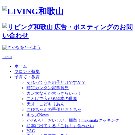
menu
ホーム
フロント特集
子育て・教育
それってうちの子だけですか？
時短カンタン家事育児
カン太なんか大っきらいっ！
ことばで広がる絵本の世界
天才！こどもりあん
こぴちゃんの手作りおもちゃ
キッズNews
かわいい、おいしい、簡単！makimakiクッキング
絵本に出てくる「これ！」食べたい
YAC