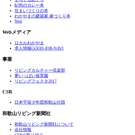
紀州のカレー本
住まいづくりの本
わかやまの建築家 家づくり本
Nest
Webメディア
ロカルわかやま
求人情報GOOD-JOB-NAVI
事業
リビングカルチャー倶楽部
夢いっぱい保育園
リビングフェスタ2017
CSR
日本宇宙少年団和歌山分団
和歌山リビング新聞社
和歌山リビング新聞社について
会社情報