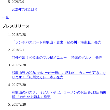
2026/7/9
2026年7月11日号
一覧
プレスリリース
2018/2/28
「ランチパスポート和歌山・岩出・紀の川・海南版」発売
2018/2/1
門外不出！和歌山のマル秘メニュー 「秘密のグルメ」発売
2017/7/28
和歌山県内225のカレーが一冊に。感動的にカレーが好きにな
ります！「紀州のカレー本」発売
2017/3/30
和歌山のパスタ、うどん・そば、ラーメンのお店を213店舗掲
載 「わかやま麺本」発売
2017/2/28