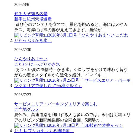
2026/8/6
知る人ぞ知る名景
勝手に紀州穴場遺産
遊び心のアンテナを立てて、景色を眺めると、海には犬やカ
ラス、海岸には熊の姿が見えてきます。自然が…
2026/7/30
ひんやりあま〜い
こだわりたっぷりかき氷
あつ～い夏の風物詩・かき氷。シロップをかけて味わう昔な
がらの定番スタイルから進化を続け、イマドキ…
2026/7/23
サービスエリア・パーキングエリアで楽しむ
ご当地グルメ
夏休み、高速道路を利用する人も多いのでは。今回は近畿エリ
アのリビング新聞編集部の合同企画。5府県の…