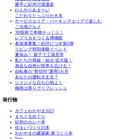
勝手に紀州穴場遺産
ひんやりあま〜い
こだわりたっぷりかき氷
サービスエリア・パーキングエリアで楽しむ
ご当地グルメ
3D技術で本物そっくり！
レプリカをつくる博物館
参加者募集！好評につき第2弾
リビング特別体験イベント
夏休み！ 親子で工場見学
私たちの視線・始点 拡大版！
身近な自然が世界を広げる！
自転車の“青切符”運用3カ月
あなたの運転大丈夫？
ジメジメな日も心地よく
梅雨は香りでリフレッシュ
発行物
カフェわかやま2023
まちぐるめぐり
紀州のカレー本
住まいづくりの本
わかやまの建築家 家づくり本
Nest