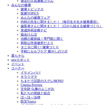
過去の人気連載コラム
みんなの健康
健康トピックス
医療TOPICS
みんなの健康フェア
内科の先生に聞きました！（毎日生き生き健康通信）
歯医者さんに聞きました！（口から始まる健康づくり）
形成外科診療ナビ
協会けんぽ
治療の最前線！専門医に聞く
和歌山市保健所だより
タニタに聞く! 健康づくり
手軽にセルフケア 癒やしのツボ
暮らそら
newスポット
イベント
コーナー
イケメンパパ
キラリママ
ちまたで話題のスグレMONO
Cinema Preview
文化財 仏像のよこがお
私たちの視線と始点
ほ～ほ～法律
防災Topics