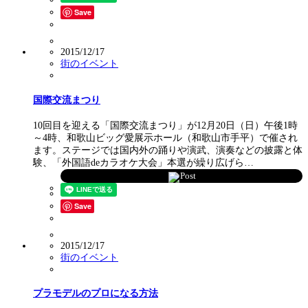
Save
2015/12/17
街のイベント
国際交流まつり
10回目を迎える「国際交流まつり」が12月20日（日）午後1時
～4時、和歌山ビッグ愛展示ホール（和歌山市手平）で催され
ます。ステージでは国内外の踊りや演武、演奏などの披露と体
験、「外国語deカラオケ大会」本選が繰り広げら…
Post
Save
2015/12/17
街のイベント
プラモデルのプロになる方法