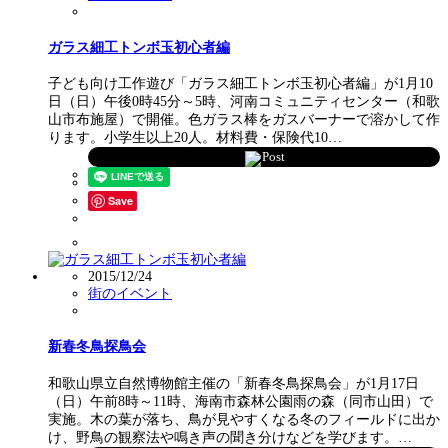
ガラス細工トンボ玉初心者編
子ども向け工作遊び「ガラス細工トンボ玉初心者編」が1月10
日（日）午後0時45分～5時、河南コミュニティセンター（和歌
山市布施屋）で開催。色ガラス棒をガスバーナーで溶かして作
ります。小学生以上20人。材料費・保険代10…
Post
Save
2015/12/24
街のイベント
新春冬鳥探鳥会
和歌山県立自然博物館主催の「新春冬鳥探鳥会」が1月17日
（日）午前8時～11時、海南市森林公園雨の森（同市山田）で
実施。木の葉が落ち、鳥が見やすくなる冬のフィールドに出か
け、野鳥の観察法や鳴き声の聞き分けなどを学びます。…