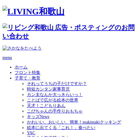
menu
ホーム
フロント特集
子育て・教育
それってうちの子だけですか？
時短カンタン家事育児
カン太なんか大っきらいっ！
ことばで広がる絵本の世界
天才！こどもりあん
こぴちゃんの手作りおもちゃ
キッズNews
かわいい、おいしい、簡単！makimakiクッキング
絵本に出てくる「これ！」食べたい
YAC