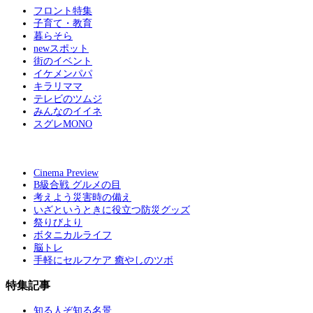
フロント特集
子育て・教育
暮らそら
newスポット
街のイベント
イケメンパパ
キラリママ
テレビのツムジ
みんなのイイネ
スグレMONO
Cinema Preview
B級合戦 グルメの目
考えよう災害時の備え
いざというときに役立つ防災グッズ
祭りびより
ボタニカルライフ
脳トレ
手軽にセルフケア 癒やしのツボ
特集記事
知る人ぞ知る名景