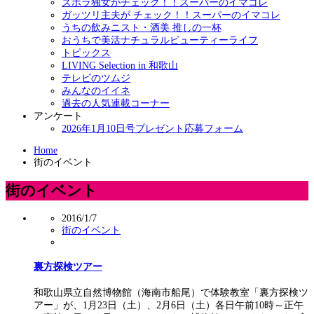
ズボラ独女がチェック！！スーパーのイマコレ
ガッツリ主夫が チェック！！スーパーのイマコレ
うちの飲みニスト・酒美 推しの一杯
おうちで美活ナチュラルビューティーライフ
トピックス
LIVING Selection in 和歌山
テレビのツムジ
みんなのイイネ
過去の人気連載コーナー
アンケート
2026年1月10日号プレゼント応募フォーム
Home
街のイベント
街のイベント
2016/1/7
街のイベント
裏方探検ツアー
和歌山県立自然博物館（海南市船尾）で体験教室「裏方探検ツ
アー」が、1月23日（土）、2月6日（土）各日午前10時～正午