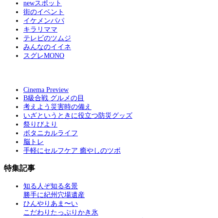
newスポット
街のイベント
イケメンパパ
キラリママ
テレビのツムジ
みんなのイイネ
スグレMONO
Cinema Preview
B級合戦 グルメの目
考えよう災害時の備え
いざというときに役立つ防災グッズ
祭りびより
ボタニカルライフ
脳トレ
手軽にセルフケア 癒やしのツボ
特集記事
知る人ぞ知る名景
勝手に紀州穴場遺産
ひんやりあま〜い
こだわりたっぷりかき氷