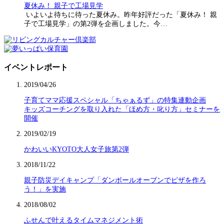
夏休み！ 親子で工場見学
いよいよ待ちに待った夏休み。昨年好評だった「夏休み！ 親
子で工場見学」の第2弾を企画しました。今…
イベントレポート
2019/04/26
子育てママ応援スペシャル「ちゃぁるず」の特集連動企画
キッズコーチングを取り入れた「ほめ方・叱り方」セミナーを
開催
2019/02/19
かわいいKYOTO大人女子旅第2弾
2018/11/22
親子防災デイキャンプ「ダンボールオーブンでピザを作ろ
う！」を実施
2018/08/02
ふせんで叶えるタイムマネジメント術