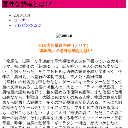
意外な弱点とは! ?
2016/1/14
コーナー
テレビのツムジ
NHK大河最後の砦（とりで）
「真田丸」の意外な弱点とは! ?
「龍馬伝」以降、５作連続で平均視聴率20％を下回っている大河ド
ラマ。特に昨年の「花燃ゆ」は、話が軽い、主人公の知名度が低
い、と散々だった。そこでＮＨＫは過去の栄光を取り戻すべく、今
年の「真田丸」へ盤石の体制で挑む。主人公・真田信繁
（幸村）の知名度は申し分なし。ゲームのキャラクターなどで女性
層の支持もある。主役の堺雅人は、大ヒットドラマ「半沢直樹」で
男性層の認知も抜群で、脇を固める俳優陣も豪華。また信繁は信州
出身ながら、和歌山、大阪にもゆかりのある人物。物語の舞台が関
東から関西と広範囲で、多くの地元視聴者が見込める。さらに合戦
の様子などゲーム会社とタイアップし、フルＣＧで迫力ある演出
も。絶対こけられない、まさに大河〝最後の砦〞。ただ、この砦に
唯一の弱点が。それは脚本を手掛ける希代のヒットメーカー・三谷
幸喜。昨年、自身の監督作「ギャラクシー街道」が大コケしたの