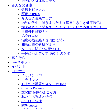
過去の人気連載コラム
みんなの健康
健康トピックス
医療TOPICS
みんなの健康フェア
内科の先生に聞きました！（毎日生き生き健康通信）
歯医者さんに聞きました！（口から始まる健康づくり）
形成外科診療ナビ
協会けんぽ
治療の最前線！専門医に聞く
和歌山市保健所だより
タニタに聞く! 健康づくり
手軽にセルフケア 癒やしのツボ
暮らそら
newスポット
イベント
コーナー
イケメンパパ
キラリママ
ちまたで話題のスグレMONO
Cinema Preview
文化財 仏像のよこがお
私たちの視線と始点
ほ～ほ～法律
防災Topics