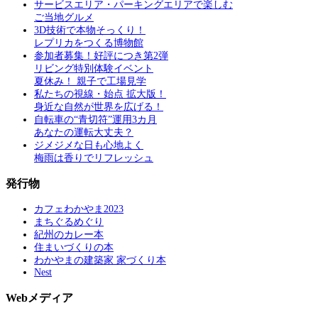
サービスエリア・パーキングエリアで楽しむ
ご当地グルメ
3D技術で本物そっくり！
レプリカをつくる博物館
参加者募集！好評につき第2弾
リビング特別体験イベント
夏休み！ 親子で工場見学
私たちの視線・始点 拡大版！
身近な自然が世界を広げる！
自転車の“青切符”運用3カ月
あなたの運転大丈夫？
ジメジメな日も心地よく
梅雨は香りでリフレッシュ
発行物
カフェわかやま2023
まちぐるめぐり
紀州のカレー本
住まいづくりの本
わかやまの建築家 家づくり本
Nest
Webメディア