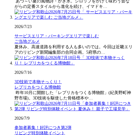
あつ～い夏の風物詩・かき氷。シロップをかけて味わう昔な
がらの定番スタイルから進化を続け、イマドキ…
2026/7/23
サービスエリア・パーキングエリアで楽しむ
ご当地グルメ
夏休み、高速道路を利用する人も多いのでは。今回は近畿エリ
アのリビング新聞編集部の合同企画。5府県の…
2026/7/16
3D技術で本物そっくり！
レプリカをつくる博物館
昨年10月に開館した「レプリカをつくる博物館」(紀美野町神
野市場)。3D技術を駆使した骨格標本や…
2026/7/9
参加者募集！好評につき第2弾
リビング特別体験イベント