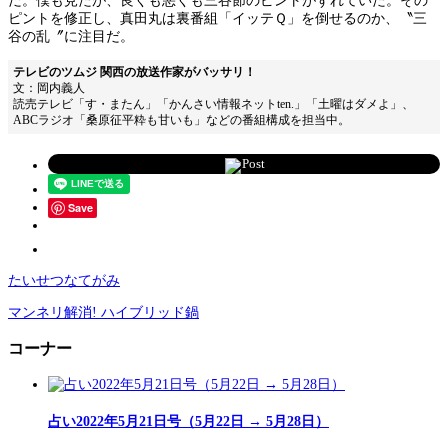
だ。僕も見たが、良くも悪くも三谷節のピントがずれていた。その
ピントを修正し、真田丸は裏番組「イッテＱ」を倒せるのか、〝三
谷の乱〞に注目だ。
テレビのツムジ 関西の放送作家がバッサリ！
文：岡内義人
読売テレビ「す・またん」「かんさい情報ネットten.」「土曜はダメよ」、
ABCラジオ「桑原征平粋も甘いも」などの番組構成を担当中。
Post
Save
たいせつなてがみ
マンネリ解消! ハイブリッド鍋
コーナー
占い2022年5月21日号（5月22日 → 5月28日）