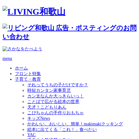
menu
ホーム
フロント特集
子育て・教育
それってうちの子だけですか？
時短カンタン家事育児
カン太なんか大っきらいっ！
ことばで広がる絵本の世界
天才！こどもりあん
こぴちゃんの手作りおもちゃ
キッズNews
かわいい、おいしい、簡単！makimakiクッキング
絵本に出てくる「これ！」食べたい
YAC