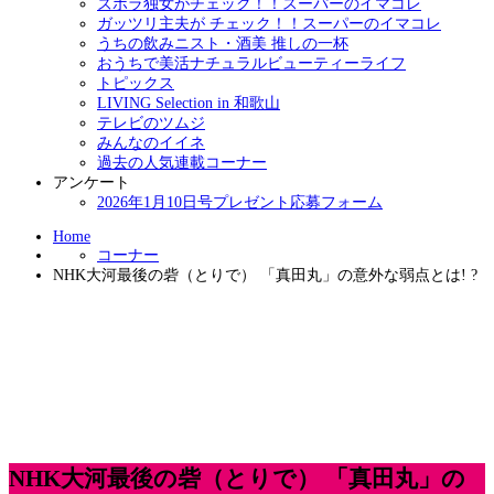
ズボラ独女がチェック！！スーパーのイマコレ
ガッツリ主夫が チェック！！スーパーのイマコレ
うちの飲みニスト・酒美 推しの一杯
おうちで美活ナチュラルビューティーライフ
トピックス
LIVING Selection in 和歌山
テレビのツムジ
みんなのイイネ
過去の人気連載コーナー
アンケート
2026年1月10日号プレゼント応募フォーム
Home
コーナー
NHK大河最後の砦（とりで） 「真田丸」の意外な弱点とは! ?
NHK大河最後の砦（とりで） 「真田丸」の