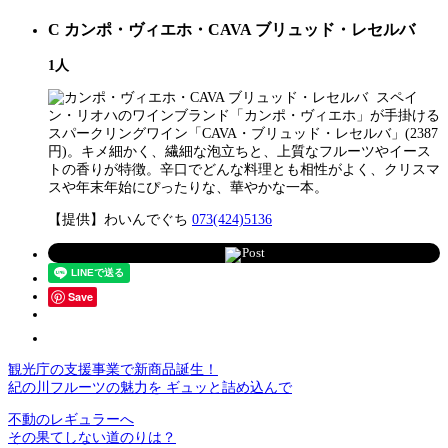
C
カンポ・ヴィエホ・CAVA ブリュッド・レセルバ
1人
スペイ
ン・リオハのワインブランド「カンポ・ヴィエホ」が手掛ける
スパークリングワイン「CAVA・ブリュッド・レセルバ」(2387
円)。キメ細かく、繊細な泡立ちと、上質なフルーツやイース
トの香りが特徴。辛口でどんな料理とも相性がよく、クリスマ
スや年末年始にぴったりな、華やかな一本。
【提供】わいんでぐち
073(424)5136
Post
Save
観光庁の支援事業で新商品誕生！
紀の川フルーツの魅力を ギュッと詰め込んで
不動のレギュラーへ
その果てしない道のりは？