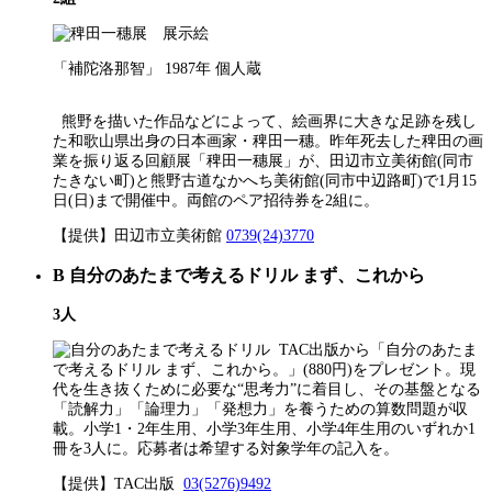
「補陀洛那智」 1987年 個人蔵
熊野を描いた作品などによって、絵画界に大きな足跡を残し
た和歌山県出身の日本画家・稗田一穗。昨年死去した稗田の画
業を振り返る回顧展「稗田一穗展」が、田辺市立美術館(同市
たきない町)と熊野古道なかへち美術館(同市中辺路町)で1月15
日(日)まで開催中。両館のペア招待券を2組に。
【提供】田辺市立美術館
0739(24)3770
B
自分のあたまで考えるドリル まず、これから
3人
TAC出版から「自分のあたま
で考えるドリル まず、これから。」(880円)をプレゼント。現
代を生き抜くために必要な“思考力”に着目し、その基盤となる
「読解力」「論理力」「発想力」を養うための算数問題が収
載。小学1・2年生用、小学3年生用、小学4年生用のいずれか1
冊を3人に。応募者は希望する対象学年の記入を。
【提供】TAC出版
03(5276)9492