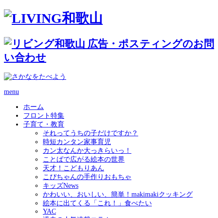
menu
ホーム
フロント特集
子育て・教育
それってうちの子だけですか？
時短カンタン家事育児
カン太なんか大っきらいっ！
ことばで広がる絵本の世界
天才！こどもりあん
こぴちゃんの手作りおもちゃ
キッズNews
かわいい、おいしい、簡単！makimakiクッキング
絵本に出てくる「これ！」食べたい
YAC