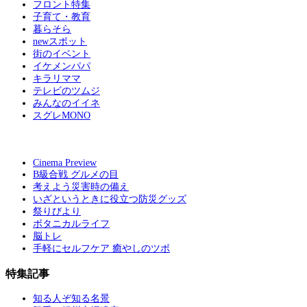
フロント特集
子育て・教育
暮らそら
newスポット
街のイベント
イケメンパパ
キラリママ
テレビのツムジ
みんなのイイネ
スグレMONO
Cinema Preview
B級合戦 グルメの目
考えよう災害時の備え
いざというときに役立つ防災グッズ
祭りびより
ボタニカルライフ
脳トレ
手軽にセルフケア 癒やしのツボ
特集記事
知る人ぞ知る名景