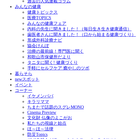
過去の人気連載コラム
みんなの健康
健康トピックス
医療TOPICS
みんなの健康フェア
内科の先生に聞きました！（毎日生き生き健康通信）
歯医者さんに聞きました！（口から始まる健康づくり）
形成外科診療ナビ
協会けんぽ
治療の最前線！専門医に聞く
和歌山市保健所だより
タニタに聞く! 健康づくり
手軽にセルフケア 癒やしのツボ
暮らそら
newスポット
イベント
コーナー
イケメンパパ
キラリママ
ちまたで話題のスグレMONO
Cinema Preview
文化財 仏像のよこがお
私たちの視線と始点
ほ～ほ～法律
防災Topics