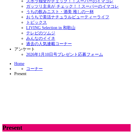
ズボラ独女がチェック！！スーパーのイマコレ
ガッツリ主夫が チェック！！スーパーのイマコレ
うちの飲みニスト・酒美 推しの一杯
おうちで美活ナチュラルビューティーライフ
トピックス
LIVING Selection in 和歌山
テレビのツムジ
みんなのイイネ
過去の人気連載コーナー
アンケート
2026年1月10日号プレゼント応募フォーム
Home
コーナー
Present
Present