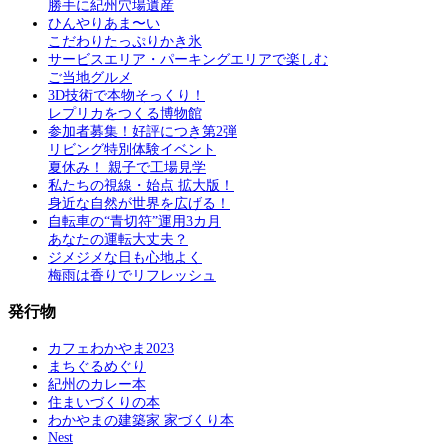
勝手に紀州穴場遺産
ひんやりあま〜い
こだわりたっぷりかき氷
サービスエリア・パーキングエリアで楽しむ
ご当地グルメ
3D技術で本物そっくり！
レプリカをつくる博物館
参加者募集！好評につき第2弾
リビング特別体験イベント
夏休み！ 親子で工場見学
私たちの視線・始点 拡大版！
身近な自然が世界を広げる！
自転車の“青切符”運用3カ月
あなたの運転大丈夫？
ジメジメな日も心地よく
梅雨は香りでリフレッシュ
発行物
カフェわかやま2023
まちぐるめぐり
紀州のカレー本
住まいづくりの本
わかやまの建築家 家づくり本
Nest