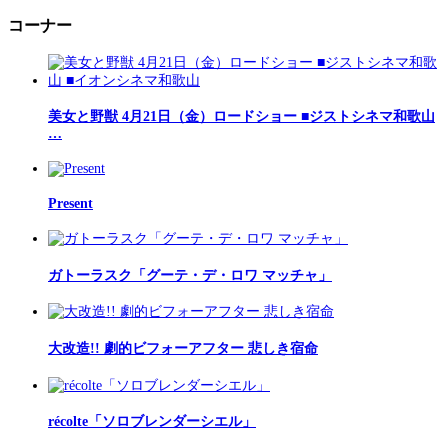
コーナー
美女と野獣 4月21日（金）ロードショー ■ジストシネマ和歌山
…
Present
ガトーラスク「グーテ・デ・ロワ マッチャ」
大改造!! 劇的ビフォーアフター 悲しき宿命
récolte「ソロブレンダーシエル」