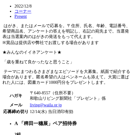
2022/12/8
コーナー
Present
はがき、またはメールで応募を。〒住所、氏名、年齢、電話番号、
希望商品名、アンケートの答えを明記し、右記の宛先まで。当選発
表は当選案内のはがきの発送をもって代えます。
※賞品は提供店や弊社でお渡しする場合があります
★みんなのイイネアンケート★
「歳を重ねて良かったなと思うこと」
テーマにまつわるさまざまなエピソードを大募集。紙面で紹介する
場合があります。匿名希望の人はペンネームも添えて。大賞に選ば
れた人には、図書カード1000円分をプレゼントします。
〒640-8557（住所不要）
ハガキ
和歌山リビング新聞社「プレゼント」係
メール
living@waila.or.jp
応募締め切り
12/14(水) 当日消印有効
A
「稗田一穗展」ペア招待券
2組