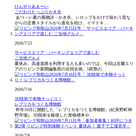
ひんやりあま〜い
こだわりたっぷりかき氷
あつ～い夏の風物詩・かき氷。シロップをかけて味わう昔な
がらの定番スタイルから進化を続け、イマドキ…
2026/7/23
サービスエリア・パーキングエリアで楽しむ
ご当地グルメ
夏休み、高速道路を利用する人も多いのでは。今回は近畿エリ
アのリビング新聞編集部の合同企画。5府県の…
2026/7/16
3D技術で本物そっくり！
レプリカをつくる博物館
昨年10月に開館した「レプリカをつくる博物館」(紀美野町神
野市場)。3D技術を駆使した骨格標本や…
2026/7/9