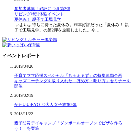
参加者募集！好評につき第2弾
リビング特別体験イベント
夏休み！ 親子で工場見学
いよいよ待ちに待った夏休み。昨年好評だった「夏休み！ 親
子で工場見学」の第2弾を企画しました。今…
イベントレポート
2019/04/26
子育てママ応援スペシャル「ちゃぁるず」の特集連動企画
キッズコーチングを取り入れた「ほめ方・叱り方」セミナーを
開催
2019/02/19
かわいいKYOTO大人女子旅第2弾
2018/11/22
親子防災デイキャンプ「ダンボールオーブンでピザを作ろ
う！」を実施