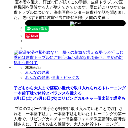
夏本番を迎え、汗ばむ日が続くこの季節。皮膚トラブルで医
療機関を受診する人が増えてきています。夏に起こりやすい皮
膚トラブルについて、海南医療センター皮膚科で話を聞きまし
た。 悪化する前に皮膚科専門医に相談 人間の皮膚…
Post
Save
2026/6/25
みんなの健康
みんなの健康
,
健康トピックス
子どもから大人まで幅広い世代で取り入れられるトレーニング
一本歯下駄で体幹とバランスを鍛える
8月1日(土)と9月16日(水)にリビングカルチャー倶楽部で講座も
プロのスポーツ選手らが練習に取り入れていることで注目さ
れる「一本歯下駄」。一本歯下駄を用いたトレーニングの第一
人者で、リビングカルチャー倶楽部フォルテ教室講師の宮﨑要
輔さんに、子どもの走る練習や、大人の体幹トレーニング…