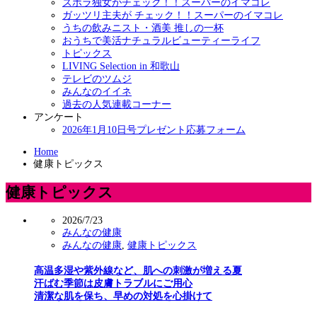
ズボラ独女がチェック！！スーパーのイマコレ
ガッツリ主夫が チェック！！スーパーのイマコレ
うちの飲みニスト・酒美 推しの一杯
おうちで美活ナチュラルビューティーライフ
トピックス
LIVING Selection in 和歌山
テレビのツムジ
みんなのイイネ
過去の人気連載コーナー
アンケート
2026年1月10日号プレゼント応募フォーム
Home
健康トピックス
健康トピックス
2026/7/23
みんなの健康
みんなの健康
,
健康トピックス
高温多湿や紫外線など、肌への刺激が増える夏
汗ばむ季節は皮膚トラブルにご用心
清潔な肌を保ち、早めの対処を心掛けて