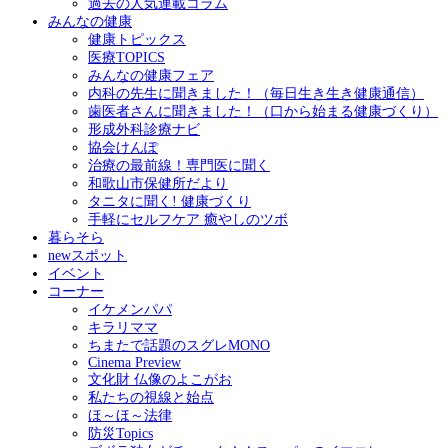
過去の人気連載コラム
みんなの健康
健康トピックス
医療TOPICS
みんなの健康フェア
内科の先生に聞きました！（毎日生き生き健康通信）
歯医者さんに聞きました！（口から始まる健康づくり）
形成外科診療ナビ
協会けんぽ
治療の最前線！専門医に聞く
和歌山市保健所だより
タニタに聞く! 健康づくり
手軽にセルフケア 癒やしのツボ
暮らそら
newスポット
イベント
コーナー
イケメンパパ
キラリママ
ちまたで話題のスグレMONO
Cinema Preview
文化財 仏像のよこがお
私たちの視線と始点
ほ～ほ～法律
防災Topics