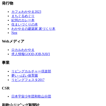
発行物
カフェわかやま2023
まちぐるめぐり
紀州のカレー本
住まいづくりの本
わかやまの建築家 家づくり本
Nest
Webメディア
ロカルわかやま
求人情報GOOD-JOB-NAVI
事業
リビングカルチャー倶楽部
夢いっぱい保育園
リビングフェスタ2017
CSR
日本宇宙少年団和歌山分団
和歌山リビング新聞社