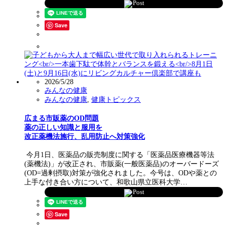
Post
Save
2026/5/28
みんなの健康
みんなの健康
,
健康トピックス
広まる市販薬のOD問題
薬の正しい知識と服用を
改正薬機法施行、乱用防止へ対策強化
今月1日、医薬品の販売制度に関する「医薬品医療機器等法
(薬機法)」が改正され、市販薬(一般医薬品)のオーバードーズ
(OD=過剰摂取)対策が強化されました。今号は、ODや薬との
上手な付き合い方について、和歌山県立医科大学…
Post
Save