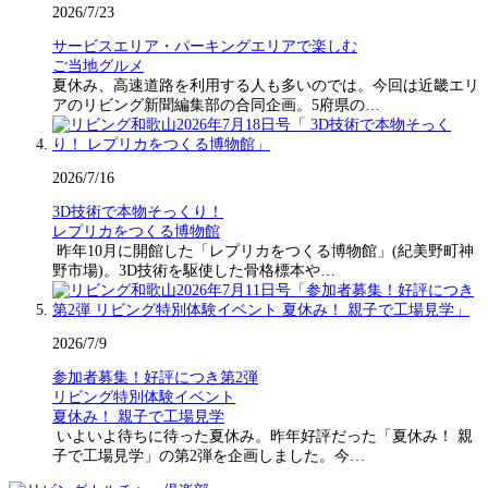
2026/7/23
サービスエリア・パーキングエリアで楽しむ
ご当地グルメ
夏休み、高速道路を利用する人も多いのでは。今回は近畿エリ
アのリビング新聞編集部の合同企画。5府県の…
2026/7/16
3D技術で本物そっくり！
レプリカをつくる博物館
昨年10月に開館した「レプリカをつくる博物館」(紀美野町神
野市場)。3D技術を駆使した骨格標本や…
2026/7/9
参加者募集！好評につき第2弾
リビング特別体験イベント
夏休み！ 親子で工場見学
いよいよ待ちに待った夏休み。昨年好評だった「夏休み！ 親
子で工場見学」の第2弾を企画しました。今…