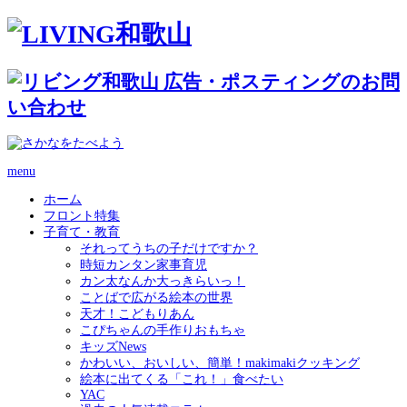
menu
ホーム
フロント特集
子育て・教育
それってうちの子だけですか？
時短カンタン家事育児
カン太なんか大っきらいっ！
ことばで広がる絵本の世界
天才！こどもりあん
こぴちゃんの手作りおもちゃ
キッズNews
かわいい、おいしい、簡単！makimakiクッキング
絵本に出てくる「これ！」食べたい
YAC