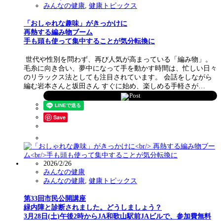
みんなの健康
,
健康トピックス
「おしゃれな趣味」がきっかけに
再熱する編み物ブーム
手も頭も使って集中することが気分転換に
世代や性別を問わず、再び人気が高まっている「編み物」。
毛糸に向き合い、夢中になって手を動かす時間は、忙しい日々
のリラックス法としても注目されています。 会話をしながら
編む岩本さんと坂田さん すぐに始め、楽しめる手軽さが…
Post
Save
2026/2/26
みんなの健康
みんなの健康
,
健康トピックス
第33回市民公開講座
緑内障と診断されました。どうしましょう？
3月28日(土)午後2時からJA和歌山駅前JAビルで、参加費無料