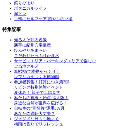
祭りびより
ボタニカルライフ
脳トレ
手軽にセルフケア 癒やしのツボ
特集記事
知る人ぞ知る名景
勝手に紀州穴場遺産
ひんやりあま〜い
こだわりたっぷりかき氷
サービスエリア・パーキングエリアで楽しむ
ご当地グルメ
3D技術で本物そっくり！
レプリカをつくる博物館
参加者募集！好評につき第2弾
リビング特別体験イベント
夏休み！ 親子で工場見学
私たちの視線・始点 拡大版！
身近な自然が世界を広げる！
自転車の“青切符”運用3カ月
あなたの運転大丈夫？
ジメジメな日も心地よく
梅雨は香りでリフレッシュ