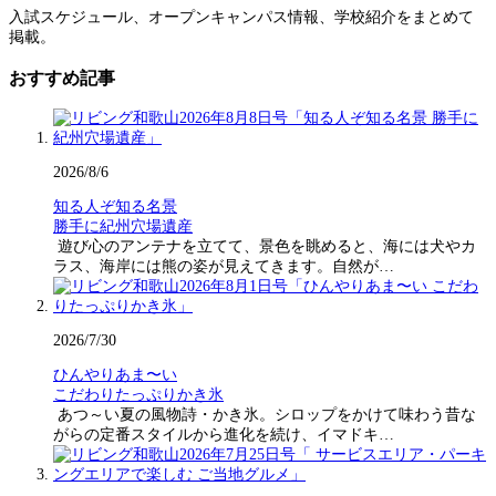
入試スケジュール、オープンキャンパス情報、学校紹介をまとめて
掲載。
おすすめ記事
2026/8/6
知る人ぞ知る名景
勝手に紀州穴場遺産
遊び心のアンテナを立てて、景色を眺めると、海には犬やカ
ラス、海岸には熊の姿が見えてきます。自然が…
2026/7/30
ひんやりあま〜い
こだわりたっぷりかき氷
あつ～い夏の風物詩・かき氷。シロップをかけて味わう昔な
がらの定番スタイルから進化を続け、イマドキ…