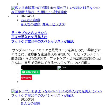
2026/4/23
みんなの健康
みんなの健康
,
健康トピックス
足トラブルとさようなら
日々の手入れで足美人に
フットケア歴20年のスペシャリストが解説
サンダルにペディキュアと足元コーデを楽しみたい季節がす
ぐそこに。健康的な素足美人を目指して、リビングカルチャー
倶楽部(くらぶ)の講師で、フットケア・足病治療認定師のnagi
さんに、日常で気軽にできるセルフケアについて聞…
Post
Save
2026/3/26
みんなの健康