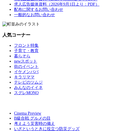
求人広告媒体資料（2026年9月1日より：PDF）
配布に関するお問い合わせ
一般的なお問い合わせ
人気コーナー
フロント特集
子育て・教育
暮らそら
newスポット
街のイベント
イケメンパパ
キラリママ
テレビのツムジ
みんなのイイネ
スグレMONO
Cinema Preview
B級合戦 グルメの目
考えよう災害時の備え
いざというときに役立つ防災グッズ