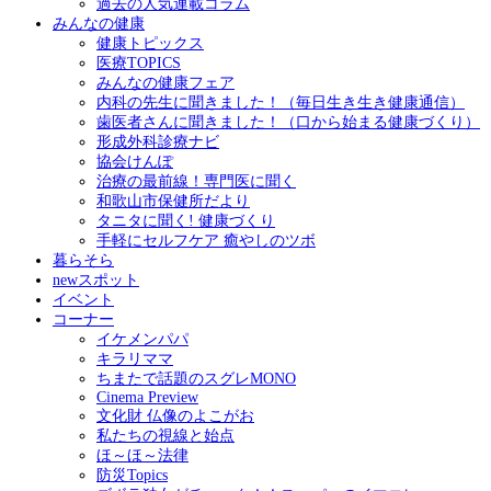
過去の人気連載コラム
みんなの健康
健康トピックス
医療TOPICS
みんなの健康フェア
内科の先生に聞きました！（毎日生き生き健康通信）
歯医者さんに聞きました！（口から始まる健康づくり）
形成外科診療ナビ
協会けんぽ
治療の最前線！専門医に聞く
和歌山市保健所だより
タニタに聞く! 健康づくり
手軽にセルフケア 癒やしのツボ
暮らそら
newスポット
イベント
コーナー
イケメンパパ
キラリママ
ちまたで話題のスグレMONO
Cinema Preview
文化財 仏像のよこがお
私たちの視線と始点
ほ～ほ～法律
防災Topics