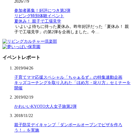
2026/7/9
参加者募集！好評につき第2弾
リビング特別体験イベント
夏休み！ 親子で工場見学
いよいよ待ちに待った夏休み。昨年好評だった「夏休み！ 親
子で工場見学」の第2弾を企画しました。今…
イベントレポート
2019/04/26
子育てママ応援スペシャル「ちゃぁるず」の特集連動企画
キッズコーチングを取り入れた「ほめ方・叱り方」セミナーを
開催
2019/02/19
かわいいKYOTO大人女子旅第2弾
2018/11/22
親子防災デイキャンプ「ダンボールオーブンでピザを作ろ
う！」を実施