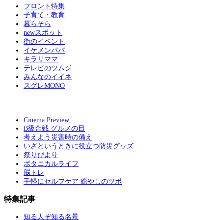
フロント特集
子育て・教育
暮らそら
newスポット
街のイベント
イケメンパパ
キラリママ
テレビのツムジ
みんなのイイネ
スグレMONO
Cinema Preview
B級合戦 グルメの目
考えよう災害時の備え
いざというときに役立つ防災グッズ
祭りびより
ボタニカルライフ
脳トレ
手軽にセルフケア 癒やしのツボ
特集記事
知る人ぞ知る名景