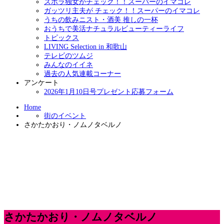
ズボラ独女がチェック！！スーパーのイマコレ
ガッツリ主夫が チェック！！スーパーのイマコレ
うちの飲みニスト・酒美 推しの一杯
おうちで美活ナチュラルビューティーライフ
トピックス
LIVING Selection in 和歌山
テレビのツムジ
みんなのイイネ
過去の人気連載コーナー
アンケート
2026年1月10日号プレゼント応募フォーム
Home
街のイベント
さかたかおり・ノムノタベルノ
さかたかおり・ノムノタベルノ