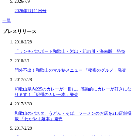
2026/7/9
2026年7月11日号
一覧
プレスリリース
2018/2/28
「ランチパスポート和歌山・岩出・紀の川・海南版」発売
2018/2/1
門外不出！和歌山のマル秘メニュー 「秘密のグルメ」発売
2017/7/28
和歌山県内225のカレーが一冊に。感動的にカレーが好きにな
ります！「紀州のカレー本」発売
2017/3/30
和歌山のパスタ、うどん・そば、ラーメンのお店を213店舗掲
載 「わかやま麺本」発売
2017/2/28