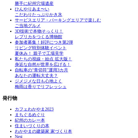
勝手に紀州穴場遺産
ひんやりあま〜い
こだわりたっぷりかき氷
サービスエリア・パーキングエリアで楽しむ
ご当地グルメ
3D技術で本物そっくり！
レプリカをつくる博物館
参加者募集！好評につき第2弾
リビング特別体験イベント
夏休み！ 親子で工場見学
私たちの視線・始点 拡大版！
身近な自然が世界を広げる！
自転車の“青切符”運用3カ月
あなたの運転大丈夫？
ジメジメな日も心地よく
梅雨は香りでリフレッシュ
発行物
カフェわかやま2023
まちぐるめぐり
紀州のカレー本
住まいづくりの本
わかやまの建築家 家づくり本
Nest