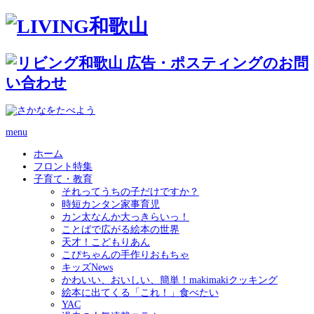
menu
ホーム
フロント特集
子育て・教育
それってうちの子だけですか？
時短カンタン家事育児
カン太なんか大っきらいっ！
ことばで広がる絵本の世界
天才！こどもりあん
こぴちゃんの手作りおもちゃ
キッズNews
かわいい、おいしい、簡単！makimakiクッキング
絵本に出てくる「これ！」食べたい
YAC