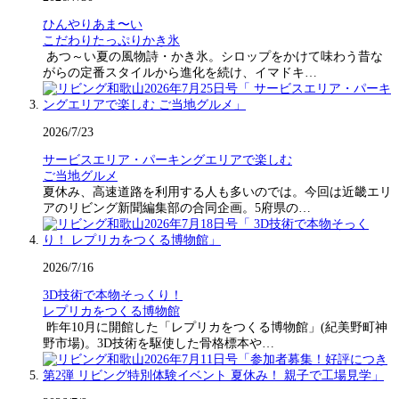
ひんやりあま〜い
こだわりたっぷりかき氷
あつ～い夏の風物詩・かき氷。シロップをかけて味わう昔な
がらの定番スタイルから進化を続け、イマドキ…
2026/7/23
サービスエリア・パーキングエリアで楽しむ
ご当地グルメ
夏休み、高速道路を利用する人も多いのでは。今回は近畿エリ
アのリビング新聞編集部の合同企画。5府県の…
2026/7/16
3D技術で本物そっくり！
レプリカをつくる博物館
昨年10月に開館した「レプリカをつくる博物館」(紀美野町神
野市場)。3D技術を駆使した骨格標本や…