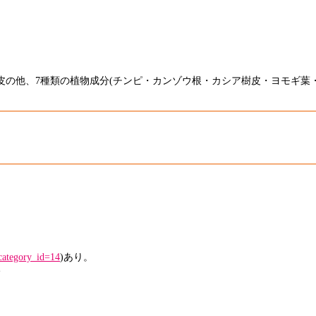
の他、7種類の植物成分(チンピ・カンゾウ根・カシア樹皮・ヨモギ葉
?category_id=14
)あり。
い