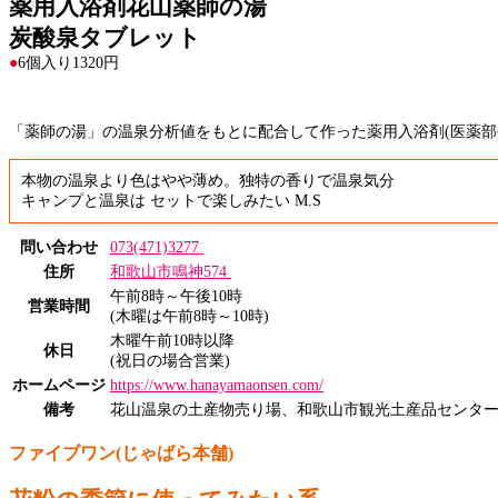
薬用入浴剤花山薬師の湯
炭酸泉タブレット
●
6個入り1320円
「薬師の湯」の温泉分析値をもとに配合して作った薬用入浴剤(医薬部
本物の温泉より色はやや薄め。独特の香りで温泉気分
キャンプと温泉は セットで楽しみたい M.S
問い合わせ
073(471)3277
住所
和歌山市鳴神574
午前8時～午後10時
営業時間
(木曜は午前8時～10時)
木曜午前10時以降
休日
(祝日の場合営業)
ホームページ
https://www.hanayamaonsen.com/
備考
花山温泉の土産物売り場、和歌山市観光土産品センタ
ファイブワン(じゃばら本舗)