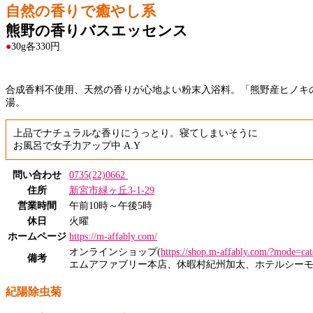
自然の香りで癒やし系
熊野の香りバスエッセンス
●
30g各330円
合成香料不使用、天然の香りが心地よい粉末入浴料。「熊野産ヒノキ
湯。
上品でナチュラルな香りにうっとり。寝てしまいそうに
お風呂で女子力アップ中 A.Y
問い合わせ
0735(22)0662
住所
新宮市緑ヶ丘3-1-29
営業時間
午前10時～午後5時
休日
火曜
ホームページ
https://m-affably.com/
オンラインショップ(
https://shop.m-affably.com/?mode=c
備考
エムアファブリー本店、休暇村紀州加太、ホテルシー
紀陽除虫菊