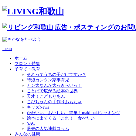
menu
ホーム
フロント特集
子育て・教育
それってうちの子だけですか？
時短カンタン家事育児
カン太なんか大っきらいっ！
ことばで広がる絵本の世界
天才！こどもりあん
こぴちゃんの手作りおもちゃ
キッズNews
かわいい、おいしい、簡単！makimakiクッキング
絵本に出てくる「これ！」食べたい
YAC
過去の人気連載コラム
みんなの健康