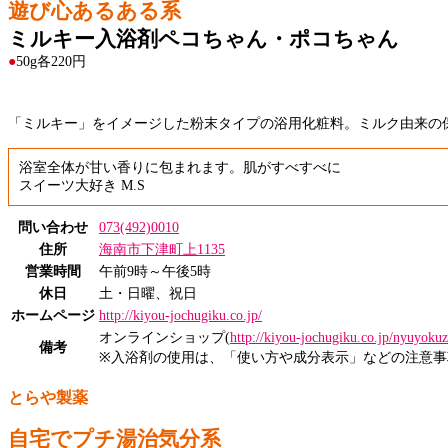
遊び心あるある系
ミルキー入浴剤ペコちゃん・ポコちゃん
●
50g各220円
「ミルキー」をイメージした粉末タイプの浴用化粧料。ミルク由来の
浴室全体が甘い香りに包まれます。肌がすべすべに
スイーツ大好き M.S
問い合わせ
073(492)0010
住所
海南市下津町上1135
営業時間
午前9時～午後5時
休日
土・日曜、祝日
ホームページ
http://kiyou-jochugiku.co.jp/
オンラインショップ(
http://kiyou-jochugiku.co.jp/nyuyoku
備考
※入浴剤の使用は、「使い方や成分表示」などの注意事
とらや製薬
自宅でプチ湯治気分系