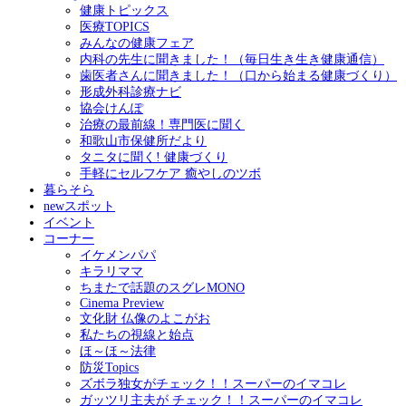
健康トピックス
医療TOPICS
みんなの健康フェア
内科の先生に聞きました！（毎日生き生き健康通信）
歯医者さんに聞きました！（口から始まる健康づくり）
形成外科診療ナビ
協会けんぽ
治療の最前線！専門医に聞く
和歌山市保健所だより
タニタに聞く! 健康づくり
手軽にセルフケア 癒やしのツボ
暮らそら
newスポット
イベント
コーナー
イケメンパパ
キラリママ
ちまたで話題のスグレMONO
Cinema Preview
文化財 仏像のよこがお
私たちの視線と始点
ほ～ほ～法律
防災Topics
ズボラ独女がチェック！！スーパーのイマコレ
ガッツリ主夫が チェック！！スーパーのイマコレ