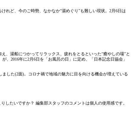
けれど、今のご時勢、なかなか“湯めぐり”も難しい現状。2月6日は
加え、湯船につかってリラックス、疲れをとるといった“癒やしの場”と
、2016年に2月6日を「お風呂の日」に定め、「日本記念日協会」
ました(2面)。コロナ禍で地域の魅力に目を向ける機会が増えている
こりしたいですか？ 編集部スタッフのコメントは個人の使用感です。