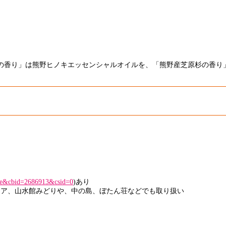
の香り」は熊野ヒノキエッセンシャルオイルを、「熊野産芝原杉の香り
ate&cbid=2686913&csid=0
)あり
モア、山水館みどりや、中の島、ぼたん荘などでも取り扱い