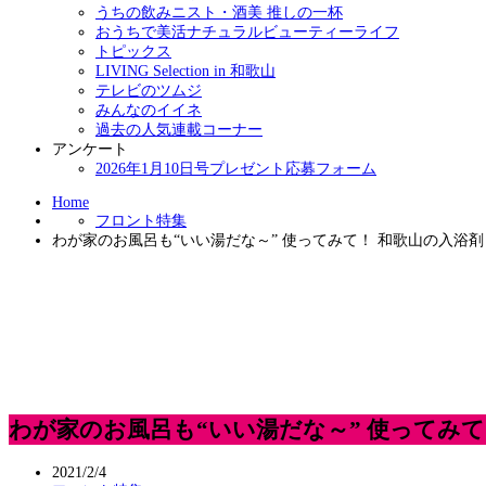
うちの飲みニスト・酒美 推しの一杯
おうちで美活ナチュラルビューティーライフ
トピックス
LIVING Selection in 和歌山
テレビのツムジ
みんなのイイネ
過去の人気連載コーナー
アンケート
2026年1月10日号プレゼント応募フォーム
Home
フロント特集
わが家のお風呂も“いい湯だな～” 使ってみて！ 和歌山の入浴剤
わが家のお風呂も“いい湯だな～” 使ってみて
2021/2/4