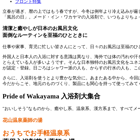
フロント特集
立春が過ぎ、暦の上ではもう春ですが、今冬は例年より冷え込みが厳し
「風呂の日」。メード・イン・ワカヤマの入浴剤で、いつもよりちょ
清潔と癒やしが日本のお風呂文化
面倒なルーティンを至福のひとときに
仕事や家事、育児に忙しい皆さんにとって、日々のお風呂は至福のひ
外国人と日本人の入浴に対する意識は異なり、海外では体の汚れや汗を
とらえている人が多いようです。そんな日本独特のお風呂文化をユネス
が認定・登録。日ごろはシャワー派の人も、からすの行水の人も、こ
さらに、入浴剤を使うとより豊かな気分に。あまたある中から、今回は
今だからこそ、地元のものづくり、製品にも関心を持って使ってみて
Pride of Wakayama 入浴剤大集合
“おいしそう”なものから、癒やし系、温泉系、漢方系まで、すべてメ
花山温泉薬師の湯
おうちでお手軽温泉系