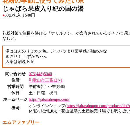
花粉の季節に使ってみたい系
じゃばら果皮入り紀の国の湯
●
30g3包入り540円
花粉対策で注目を浴びる「ナリルチン」が含有されているジャバラ果皮
なしと。
湯はほんのりミカン色。ジャバラより薬草感が強めかな
めざせ！ しずかちゃん
入浴は朝晩 K.M
問い合わせ
073(448)5040
住所
和歌山市三葛127-1
営業時間
午前9時半～午後5時
休日
土・日曜、祝日
ホームページ
https://jabarahonpo.com/
オンラインショップ(
https://jabarahonpo.com/products/list
備考
休暇村紀州加太・花山温泉の土産物売り場でも取り扱
エムアファブリー