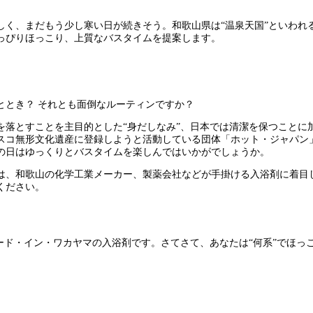
く、まだもう少し寒い日が続きそう。和歌山県は“温泉天国”といわれる
っぴりほっこり、上質なバスタイムを提案します。
ととき？ それとも面倒なルーティンですか？
落とすことを主目的とした“身だしなみ”、日本では清潔を保つことに
コ無形文化遺産に登録しようと活動している団体「ホット・ジャパン」が
の日はゆっくりとバスタイムを楽しんではいかがでしょうか。
、和歌山の化学工業メーカー、製薬会社などが手掛ける入浴剤に着目し
ください。
ード・イン・ワカヤマの入浴剤です。さてさて、あなたは“何系”でほっ