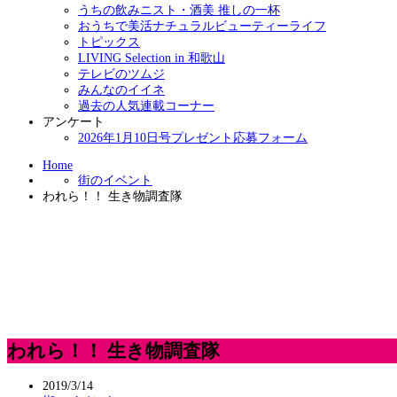
うちの飲みニスト・酒美 推しの一杯
おうちで美活ナチュラルビューティーライフ
トピックス
LIVING Selection in 和歌山
テレビのツムジ
みんなのイイネ
過去の人気連載コーナー
アンケート
2026年1月10日号プレゼント応募フォーム
Home
街のイベント
われら！！ 生き物調査隊
われら！！ 生き物調査隊
2019/3/14