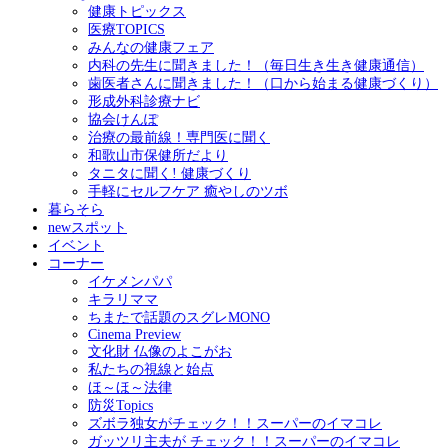
健康トピックス
医療TOPICS
みんなの健康フェア
内科の先生に聞きました！（毎日生き生き健康通信）
歯医者さんに聞きました！（口から始まる健康づくり）
形成外科診療ナビ
協会けんぽ
治療の最前線！専門医に聞く
和歌山市保健所だより
タニタに聞く! 健康づくり
手軽にセルフケア 癒やしのツボ
暮らそら
newスポット
イベント
コーナー
イケメンパパ
キラリママ
ちまたで話題のスグレMONO
Cinema Preview
文化財 仏像のよこがお
私たちの視線と始点
ほ～ほ～法律
防災Topics
ズボラ独女がチェック！！スーパーのイマコレ
ガッツリ主夫が チェック！！スーパーのイマコレ