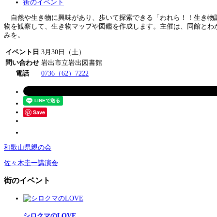
街のイベント
自然や生き物に興味があり、歩いて探索できる「われら！！生き物調
物を観察して、生き物マップや図鑑を作成します。主催は、同館とわ
みを。
イベント日
3月30日（土）
問い合わせ
岩出市立岩出図書館
電話
0736（62）7222
Save
和歌山県親の会
佐々木圭一講演会
街のイベント
シロクマのLOVE