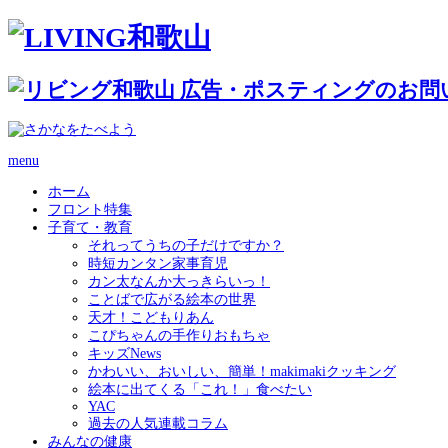
menu
ホーム
フロント特集
子育て・教育
それってうちの子だけですか？
時短カンタン家事育児
カン太なんか大っきらいっ！
ことばで広がる絵本の世界
天才！こどもりあん
こぴちゃんの手作りおもちゃ
キッズNews
かわいい、おいしい、簡単！makimakiクッキング
絵本に出てくる「これ！」食べたい
YAC
過去の人気連載コラム
みんなの健康