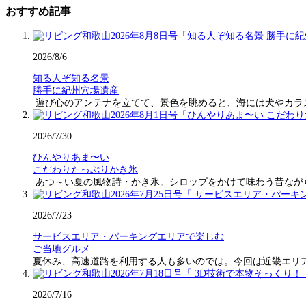
おすすめ記事
2026/8/6
知る人ぞ知る名景
勝手に紀州穴場遺産
遊び心のアンテナを立てて、景色を眺めると、海には犬やカラ
2026/7/30
ひんやりあま〜い
こだわりたっぷりかき氷
あつ～い夏の風物詩・かき氷。シロップをかけて味わう昔なが
2026/7/23
サービスエリア・パーキングエリアで楽しむ
ご当地グルメ
夏休み、高速道路を利用する人も多いのでは。今回は近畿エリ
2026/7/16