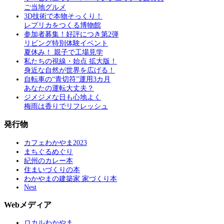
ご当地グルメ
3D技術で本物そっくり！
レプリカをつくる博物館
参加者募集！好評につき第2弾
リビング特別体験イベント
夏休み！ 親子で工場見学
私たちの視線・始点 拡大版！
身近な自然が世界を広げる！
自転車の“青切符”運用3カ月
あなたの運転大丈夫？
ジメジメな日も心地よく
梅雨は香りでリフレッシュ
発行物
カフェわかやま2023
まちぐるめぐり
紀州のカレー本
住まいづくりの本
わかやまの建築家 家づくり本
Nest
Webメディア
ロカルわかやま