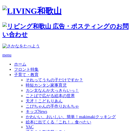
menu
ホーム
フロント特集
子育て・教育
それってうちの子だけですか？
時短カンタン家事育児
カン太なんか大っきらいっ！
ことばで広がる絵本の世界
天才！こどもりあん
こぴちゃんの手作りおもちゃ
キッズNews
かわいい、おいしい、簡単！makimakiクッキング
絵本に出てくる「これ！」食べたい
YAC