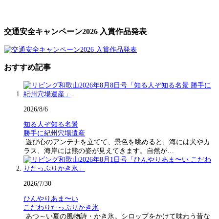
交通安全キャンペーン2026 入賞作品発表
おすすめ記事
2026/8/6
知る人ぞ知る名景
勝手に紀州穴場遺産
遊び心のアンテナを立てて、景色を眺めると、海には犬やカ
ラス、海岸には熊の姿が見えてきます。自然が…
2026/7/30
ひんやりあま〜い
こだわりたっぷりかき氷
あつ～い夏の風物詩・かき氷。シロップをかけて味わう昔な