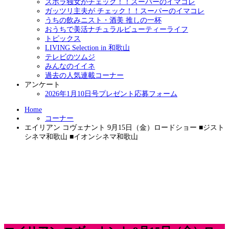
ズボラ独女がチェック！！スーパーのイマコレ
ガッツリ主夫が チェック！！スーパーのイマコレ
うちの飲みニスト・酒美 推しの一杯
おうちで美活ナチュラルビューティーライフ
トピックス
LIVING Selection in 和歌山
テレビのツムジ
みんなのイイネ
過去の人気連載コーナー
アンケート
2026年1月10日号プレゼント応募フォーム
Home
コーナー
エイリアン コヴェナント 9月15日（金）ロードショー ■ジスト
シネマ和歌山 ■イオンシネマ和歌山