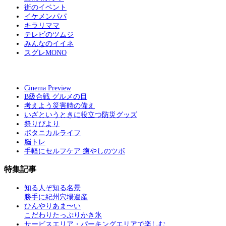
街のイベント
イケメンパパ
キラリママ
テレビのツムジ
みんなのイイネ
スグレMONO
Cinema Preview
B級合戦 グルメの目
考えよう災害時の備え
いざというときに役立つ防災グッズ
祭りびより
ボタニカルライフ
脳トレ
手軽にセルフケア 癒やしのツボ
特集記事
知る人ぞ知る名景
勝手に紀州穴場遺産
ひんやりあま〜い
こだわりたっぷりかき氷
サービスエリア・パーキングエリアで楽しむ