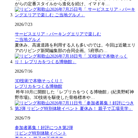
がらの定番スタイルから進化を続け、イマドキ…
2026/7/23
サービスエリア・パーキングエリアで楽しむ
ご当地グルメ
夏休み、高速道路を利用する人も多いのでは。今回は近畿エリ
アのリビング新聞編集部の合同企画。5府県の…
2026/7/16
3D技術で本物そっくり！
レプリカをつくる博物館
昨年10月に開館した「レプリカをつくる博物館」(紀美野町神
野市場)。3D技術を駆使した骨格標本や…
2026/7/9
参加者募集！好評につき第2弾
リビング特別体験イベント