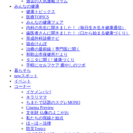
過去の人気連載コラム
みんなの健康
健康トピックス
医療TOPICS
みんなの健康フェア
内科の先生に聞きました！（毎日生き生き健康通信）
歯医者さんに聞きました！（口から始まる健康づくり）
形成外科診療ナビ
協会けんぽ
治療の最前線！専門医に聞く
和歌山市保健所だより
タニタに聞く! 健康づくり
手軽にセルフケア 癒やしのツボ
暮らそら
newスポット
イベント
コーナー
イケメンパパ
キラリママ
ちまたで話題のスグレMONO
Cinema Preview
文化財 仏像のよこがお
私たちの視線と始点
ほ～ほ～法律
防災Topics