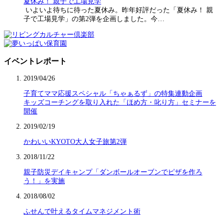
夏休み！ 親子で工場見学
いよいよ待ちに待った夏休み。昨年好評だった「夏休み！ 親
子で工場見学」の第2弾を企画しました。今…
イベントレポート
2019/04/26
子育てママ応援スペシャル「ちゃぁるず」の特集連動企画
キッズコーチングを取り入れた「ほめ方・叱り方」セミナーを
開催
2019/02/19
かわいいKYOTO大人女子旅第2弾
2018/11/22
親子防災デイキャンプ「ダンボールオーブンでピザを作ろ
う！」を実施
2018/08/02
ふせんで叶えるタイムマネジメント術