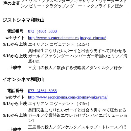
マイケル・ファスベンダー／キャサリン・ウォータースト
声の出演
ン／ビリー・クラダップ／ダニー・マクブライド／ほか
ジストシネマ和歌山
電話番号
073（480）5800
webサイト
http://www.o-entertainment.co.jp/xyst_cinema/
9/15から上映
エイリアン コヴェナント（R15+）
奥田民生になりたいボーイと出会う男すべて狂わせる
9/16から上映
ガール／ファウンダー ハンバーガー帝国のヒミツ／海
底47m
上映中
三度目の殺人／散歩する侵略者／ダンケルク／ほか
イオンシネマ和歌山
電話番号
073（456）5055
webサイト
http://www.aeoncinema.com/cinema/wakayama/
9/15から上映
エイリアン コヴェナント（R15+）
奥田民生になりたいボーイと出会う男すべて狂わせる
9/16から上映
ガール／交響詩篇エウレカセブン ハイエボリューショ
ン1
三度目の殺人／ダンケルク／スキップ・トレース／ほ
上映中