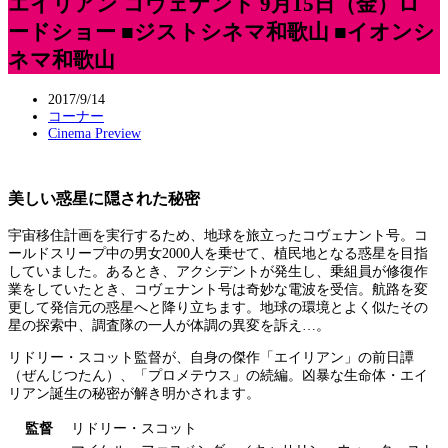
エイリアン コヴェナント 9月15日（金）ロ
ードショー ■ジストシネマ和歌山 ■イオンシ
ネマ和歌山
2017/9/14
コーナー
Cinema Preview
美しい惑星に隠された秘密
宇宙移住計画を実行するため、地球を旅立ったコヴェナント号。コ
ールドスリープ中の男女2000人を乗せて、植民地となる惑星を目指
していました。あるとき、アクシデントが発生し、乗組員が修復作
業をしていたとき、コヴェナント号は奇妙な電波を受信。航路を変
更して発信元の惑星へと降り立ちます。地球の環境とよく似たその
星の探索中、調査隊の一人が体調の異変を訴え…。
リドリー・スコット監督が、自身の傑作「エイリアン」の前日譚
（ぜんじつたん）、「プロメテウス」の続編。凶暴な生命体・エイ
リアン誕生の秘密が解き明かされます。
監督
リドリー・スコット