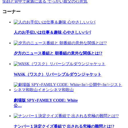
笑顔と背中で家族に送る でっかい親父の心意気
コーナー
人のお手伝いは仕事＆趣味 心やさしいパパ
夕方のニュース番組と 朝番組の意外な関係とは!?
WASK（ワスク）リバーシブルダウンジャケット
劇場版 SPY×FAMILY CODE: White
公…
ナンバー１決定クイズ番組で 出される究極の難問とは!?