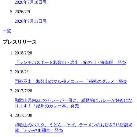
2026年7月18日号
2026/7/9
2026年7月11日号
一覧
プレスリリース
2018/2/28
「ランチパスポート和歌山・岩出・紀の川・海南版」発売
2018/2/1
門外不出！和歌山のマル秘メニュー 「秘密のグルメ」発売
2017/7/28
和歌山県内225のカレーが一冊に。感動的にカレーが好きにな
ります！「紀州のカレー本」発売
2017/3/30
和歌山のパスタ、うどん・そば、ラーメンのお店を213店舗掲
載 「わかやま麺本」発売