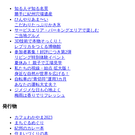
知る人ぞ知る名景
勝手に紀州穴場遺産
ひんやりあま〜い
こだわりたっぷりかき氷
サービスエリア・パーキングエリアで楽しむ
ご当地グルメ
3D技術で本物そっくり！
レプリカをつくる博物館
参加者募集！好評につき第2弾
リビング特別体験イベント
夏休み！ 親子で工場見学
私たちの視線・始点 拡大版！
身近な自然が世界を広げる！
自転車の“青切符”運用3カ月
あなたの運転大丈夫？
ジメジメな日も心地よく
梅雨は香りでリフレッシュ
発行物
カフェわかやま2023
まちぐるめぐり
紀州のカレー本
住まいづくりの本