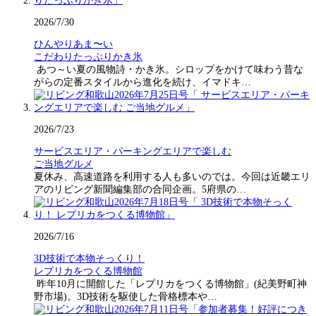
2026/7/30
ひんやりあま〜い
こだわりたっぷりかき氷
あつ～い夏の風物詩・かき氷。シロップをかけて味わう昔な
がらの定番スタイルから進化を続け、イマドキ…
2026/7/23
サービスエリア・パーキングエリアで楽しむ
ご当地グルメ
夏休み、高速道路を利用する人も多いのでは。今回は近畿エリ
アのリビング新聞編集部の合同企画。5府県の…
2026/7/16
3D技術で本物そっくり！
レプリカをつくる博物館
昨年10月に開館した「レプリカをつくる博物館」(紀美野町神
野市場)。3D技術を駆使した骨格標本や…