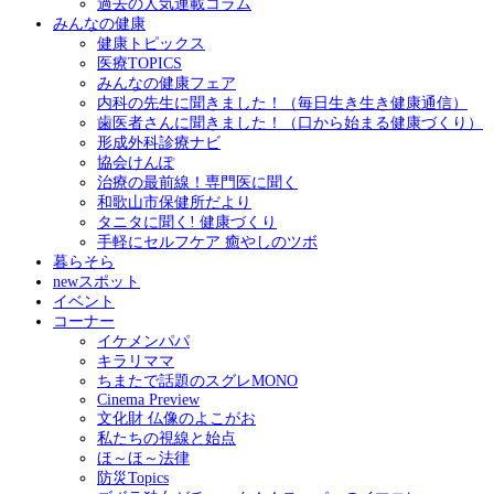
過去の人気連載コラム
みんなの健康
健康トピックス
医療TOPICS
みんなの健康フェア
内科の先生に聞きました！（毎日生き生き健康通信）
歯医者さんに聞きました！（口から始まる健康づくり）
形成外科診療ナビ
協会けんぽ
治療の最前線！専門医に聞く
和歌山市保健所だより
タニタに聞く! 健康づくり
手軽にセルフケア 癒やしのツボ
暮らそら
newスポット
イベント
コーナー
イケメンパパ
キラリママ
ちまたで話題のスグレMONO
Cinema Preview
文化財 仏像のよこがお
私たちの視線と始点
ほ～ほ～法律
防災Topics