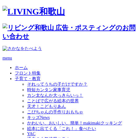
menu
ホーム
フロント特集
子育て・教育
それってうちの子だけですか？
時短カンタン家事育児
カン太なんか大っきらいっ！
ことばで広がる絵本の世界
天才！こどもりあん
こぴちゃんの手作りおもちゃ
キッズNews
かわいい、おいしい、簡単！makimakiクッキング
絵本に出てくる「これ！」食べたい
YAC