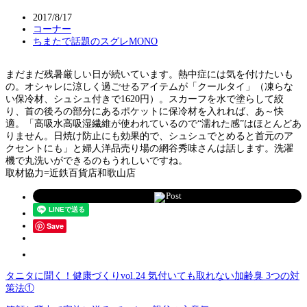
2017/8/17
コーナー
ちまたで話題のスグレMONO
まだまだ残暑厳しい日が続いています。熱中症には気を付けたいも
の。オシャレに涼しく過ごせるアイテムが「クールタイ」（凍らな
い保冷材、シュシュ付きで1620円）。スカーフを水で塗らして絞
り、首の後ろの部分にあるポケットに保冷材を入れれば、あ～快
適。「高吸水高吸湿繊維が使われているので“濡れた感”はほとんどあ
りません。日焼け防止にも効果的で、シュシュでとめると首元のア
クセントにも」と婦人洋品売り場の網谷秀味さんは話します。洗濯
機で丸洗いができるのもうれしいですね。
取材協力=近鉄百貨店和歌山店
Post
Save
タニタに聞く！健康づくりvol.24 気付いても取れない加齢臭 3つの対
策法①