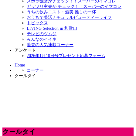
ズボラ独女がチェック！！スーパーのイマコレ
ガッツリ主夫が チェック！！スーパーのイマコレ
うちの飲みニスト・酒美 推しの一杯
おうちで美活ナチュラルビューティーライフ
トピックス
LIVING Selection in 和歌山
テレビのツムジ
みんなのイイネ
過去の人気連載コーナー
アンケート
2026年1月10日号プレゼント応募フォーム
Home
コーナー
クールタイ
クールタイ