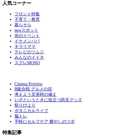
人気コーナー
フロント特集
子育て・教育
暮らそら
newスポット
街のイベント
イケメンパパ
キラリママ
テレビのツムジ
みんなのイイネ
スグレMONO
Cinema Preview
B級合戦 グルメの目
考えよう災害時の備え
いざというときに役立つ防災グッズ
祭りびより
ボタニカルライフ
脳トレ
手軽にセルフケア 癒やしのツボ
特集記事