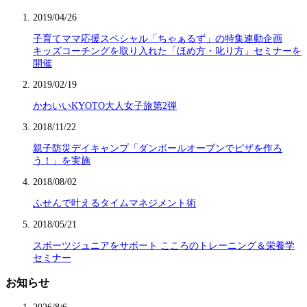
2019/04/26
子育てママ応援スペシャル「ちゃぁるず」の特集連動企画
キッズコーチングを取り入れた「ほめ方・叱り方」セミナーを
開催
2019/02/19
かわいいKYOTO大人女子旅第2弾
2018/11/22
親子防災デイキャンプ「ダンボールオーブンでピザを作ろ
う！」を実施
2018/08/02
ふせんで叶えるタイムマネジメント術
2018/05/21
スポーツジュニアをサポート こころのトレーニング＆栄養学
セミナー
お知らせ