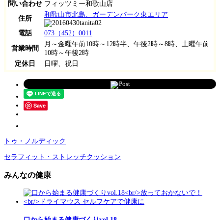
問い合わせ
フィッツミー和歌山店
和歌山市北島、ガーデンパーク東エリア
住所
電話
073（452）0011
月～金曜午前10時～12時半、午後2時～8時、土曜午前
営業時間
10時～午後2時
定休日
日曜、祝日
Post
Save
トゥ・ノルディック
セラフィット・ストレッチクッション
みんなの健康
口から始まる健康づくりvol.18