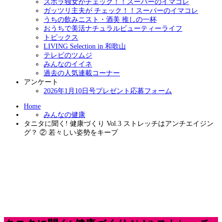
ズボラ独女がチェック！！スーパーのイマコレ
ガッツリ主夫が チェック！！スーパーのイマコレ
うちの飲みニスト・酒美 推しの一杯
おうちで美活ナチュラルビューティーライフ
トピックス
LIVING Selection in 和歌山
テレビのツムジ
みんなのイイネ
過去の人気連載コーナー
アンケート
2026年1月10日号プレゼント応募フォーム
Home
みんなの健康
タニタに聞く! 健康づくり Vol.3 ストレッチはアンチエイジン
グ？ ② 若々しい姿勢をキープ