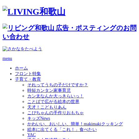
menu
ホーム
フロント特集
子育て・教育
それってうちの子だけですか？
時短カンタン家事育児
カン太なんか大っきらいっ！
ことばで広がる絵本の世界
天才！こどもりあん
こぴちゃんの手作りおもちゃ
キッズNews
かわいい、おいしい、簡単！makimakiクッキング
絵本に出てくる「これ！」食べたい
YAC