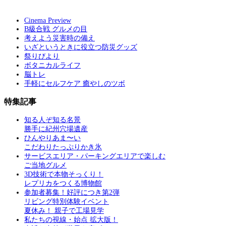
Cinema Preview
B級合戦 グルメの目
考えよう災害時の備え
いざというときに役立つ防災グッズ
祭りびより
ボタニカルライフ
脳トレ
手軽にセルフケア 癒やしのツボ
特集記事
知る人ぞ知る名景
勝手に紀州穴場遺産
ひんやりあま〜い
こだわりたっぷりかき氷
サービスエリア・パーキングエリアで楽しむ
ご当地グルメ
3D技術で本物そっくり！
レプリカをつくる博物館
参加者募集！好評につき第2弾
リビング特別体験イベント
夏休み！ 親子で工場見学
私たちの視線・始点 拡大版！