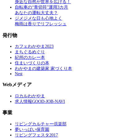
身近な自然が世界を広げる！
自転車の“青切符”運用3カ月
あなたの運転大丈夫？
ジメジメな日も心地よく
梅雨は香りでリフレッシュ
発行物
カフェわかやま2023
まちぐるめぐり
紀州のカレー本
住まいづくりの本
わかやまの建築家 家づくり本
Nest
Webメディア
ロカルわかやま
求人情報GOOD-JOB-NAVI
事業
リビングカルチャー倶楽部
夢いっぱい保育園
リビングフェスタ2017