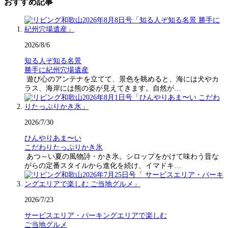
おすすめ記事
2026/8/6
知る人ぞ知る名景
勝手に紀州穴場遺産
遊び心のアンテナを立てて、景色を眺めると、海には犬やカ
ラス、海岸には熊の姿が見えてきます。自然が…
2026/7/30
ひんやりあま〜い
こだわりたっぷりかき氷
あつ～い夏の風物詩・かき氷。シロップをかけて味わう昔な
がらの定番スタイルから進化を続け、イマドキ…
2026/7/23
サービスエリア・パーキングエリアで楽しむ
ご当地グルメ