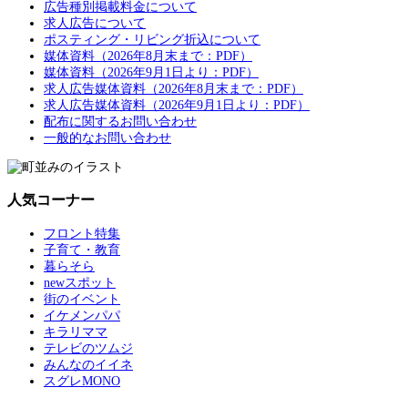
広告種別掲載料金について
求人広告について
ポスティング・リビング折込について
媒体資料（2026年8月末まで：PDF）
媒体資料（2026年9月1日より：PDF）
求人広告媒体資料（2026年8月末まで：PDF）
求人広告媒体資料（2026年9月1日より：PDF）
配布に関するお問い合わせ
一般的なお問い合わせ
人気コーナー
フロント特集
子育て・教育
暮らそら
newスポット
街のイベント
イケメンパパ
キラリママ
テレビのツムジ
みんなのイイネ
スグレMONO