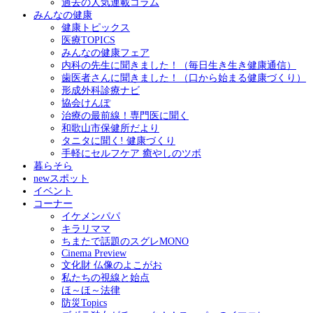
過去の人気連載コラム
みんなの健康
健康トピックス
医療TOPICS
みんなの健康フェア
内科の先生に聞きました！（毎日生き生き健康通信）
歯医者さんに聞きました！（口から始まる健康づくり）
形成外科診療ナビ
協会けんぽ
治療の最前線！専門医に聞く
和歌山市保健所だより
タニタに聞く! 健康づくり
手軽にセルフケア 癒やしのツボ
暮らそら
newスポット
イベント
コーナー
イケメンパパ
キラリママ
ちまたで話題のスグレMONO
Cinema Preview
文化財 仏像のよこがお
私たちの視線と始点
ほ～ほ～法律
防災Topics