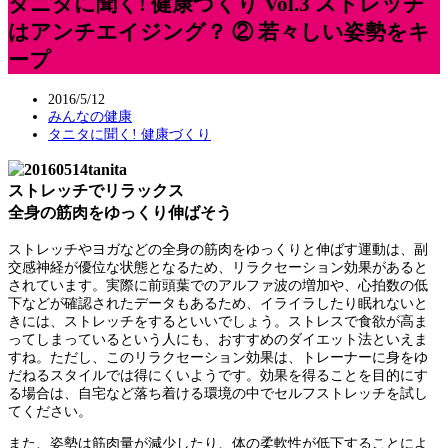
タニタに聞く! 健康づくり Vol.3 ストレッチ
はアンチエイジング？ ② 若々しい姿勢をキ
ープ
2016/5/12
みんなの健康
タニタに聞く! 健康づくり
ストレッチでリラックス
全身の筋肉をゆっくり伸ばそう
ストレッチやヨガなどの全身の筋肉をゆっくりと伸ばす運動は、副
交感神経が優位な状態となるため、リラクセーション効果があると
されています。実際に前頭葉でのアルファ波の増加や、心拍数の低
下などが確認されたデータもあるため、イライラしたり眠れないと
きには、ストレッチをするといいでしょう。ストレスで食欲が高ま
ってしまっているという人にも、おすすめのダイエット法といえま
すね。ただし、このリラクセーション効果は、トレーナーに身をゆ
だねるスタイルでは得にくいようです。効果を得ることを目的にす
る場合は、自宅など落ち着ける環境の中でセルフストレッチを試し
てください。
また、姿勢は筋肉量が減少したり、体の柔軟性が低下することによ