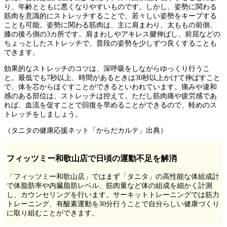
り、年齢とともに悪くなりやすいものです。しかし、姿勢に関わる
筋肉を意識的にストレッチすることで、若々しい姿勢をキープする
ことも可能。姿勢に関わる筋肉は、主に肩まわり、太ももの前側、
膝の後ろ側の3カ所です。肩まわしやアキレス腱伸ばし、前屈などの
ちょっとしたストレッチで、普段の姿勢を少しずつ良くすることも
できます。
効果的なストレッチのコツは、深呼吸をしながらゆっくり行うこ
と。最低でも7秒以上、時間があるときは30秒以上かけて伸ばすこと
で、体を芯からほぐすことができるといわれています。痛みや違和
感のある部位は、ストレッチは控えて。ただし筋肉痛や疲労感であ
れば、血流を促すことで回復を早めることができるので、軽めのス
トレッチをしましょう。
（タニタの健康応援ネット「からだカルテ」出典）
フィッツミー和歌山店で日頃の運動不足を解消
「フィッツミー和歌山店」ではまず「タニタ」の高性能な体組成計
で体脂肪率や内臓脂肪レベル、筋肉量など体の組成を細かく計測
し、カウンセリングを行います。サーキットトレーニングでは筋力
トレーニング、有酸素運動を30分行うことで自分らしい健康づくり
に取り組むことができます。