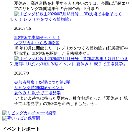
夏休み、高速道路を利用する人も多いのでは。今回は近畿エリ
アのリビング新聞編集部の合同企画。5府県の…
2026/7/16
3D技術で本物そっくり！
レプリカをつくる博物館
昨年10月に開館した「レプリカをつくる博物館」(紀美野町神
野市場)。3D技術を駆使した骨格標本や…
2026/7/9
参加者募集！好評につき第2弾
リビング特別体験イベント
夏休み！ 親子で工場見学
いよいよ待ちに待った夏休み。昨年好評だった「夏休み！ 親
子で工場見学」の第2弾を企画しました。今…
イベントレポート