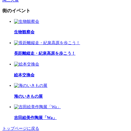
陶二人展
街のイベント
生物観察会
長距離縦走・紀泉高原を歩こう！
絵本交換会
海のいきもの展
吉田絵美作陶展「Wa」
トップページに戻る