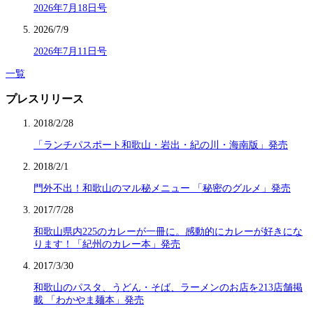
2026年7月18日号
2026/7/9
2026年7月11日号
一覧
プレスリリース
2018/2/28
「ランチパスポート和歌山・岩出・紀の川・海南版」発売
2018/2/1
門外不出！和歌山のマル秘メニュー 「秘密のグルメ」発売
2017/7/28
和歌山県内225のカレーが一冊に。感動的にカレーが好きにな
ります！「紀州のカレー本」発売
2017/3/30
和歌山のパスタ、うどん・そば、ラーメンのお店を213店舗掲
載 「わかやま麺本」発売