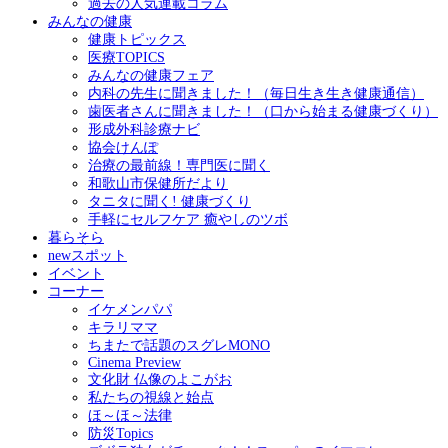
過去の人気連載コラム
みんなの健康
健康トピックス
医療TOPICS
みんなの健康フェア
内科の先生に聞きました！（毎日生き生き健康通信）
歯医者さんに聞きました！（口から始まる健康づくり）
形成外科診療ナビ
協会けんぽ
治療の最前線！専門医に聞く
和歌山市保健所だより
タニタに聞く! 健康づくり
手軽にセルフケア 癒やしのツボ
暮らそら
newスポット
イベント
コーナー
イケメンパパ
キラリママ
ちまたで話題のスグレMONO
Cinema Preview
文化財 仏像のよこがお
私たちの視線と始点
ほ～ほ～法律
防災Topics