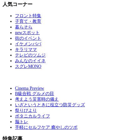
人気コーナー
フロント特集
子育て・教育
暮らそら
newスポット
街のイベント
イケメンパパ
キラリママ
テレビのツムジ
みんなのイイネ
スグレMONO
Cinema Preview
B級合戦 グルメの目
考えよう災害時の備え
いざというときに役立つ防災グッズ
祭りびより
ボタニカルライフ
脳トレ
手軽にセルフケア 癒やしのツボ
特集記事