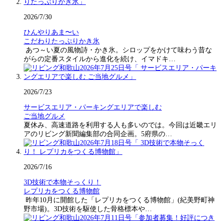
2026/7/30
ひんやりあま〜い
こだわりたっぷりかき氷
あつ～い夏の風物詩・かき氷。シロップをかけて味わう昔な
がらの定番スタイルから進化を続け、イマドキ…
2026/7/23
サービスエリア・パーキングエリアで楽しむ
ご当地グルメ
夏休み、高速道路を利用する人も多いのでは。今回は近畿エリ
アのリビング新聞編集部の合同企画。5府県の…
2026/7/16
3D技術で本物そっくり！
レプリカをつくる博物館
昨年10月に開館した「レプリカをつくる博物館」(紀美野町神
野市場)。3D技術を駆使した骨格標本や…