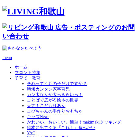
menu
ホーム
フロント特集
子育て・教育
それってうちの子だけですか？
時短カンタン家事育児
カン太なんか大っきらいっ！
ことばで広がる絵本の世界
天才！こどもりあん
こぴちゃんの手作りおもちゃ
キッズNews
かわいい、おいしい、簡単！makimakiクッキング
絵本に出てくる「これ！」食べたい
YAC