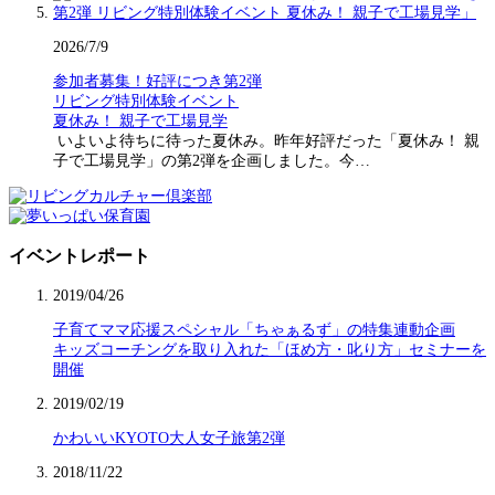
2026/7/9
参加者募集！好評につき第2弾
リビング特別体験イベント
夏休み！ 親子で工場見学
いよいよ待ちに待った夏休み。昨年好評だった「夏休み！ 親
子で工場見学」の第2弾を企画しました。今…
イベントレポート
2019/04/26
子育てママ応援スペシャル「ちゃぁるず」の特集連動企画
キッズコーチングを取り入れた「ほめ方・叱り方」セミナーを
開催
2019/02/19
かわいいKYOTO大人女子旅第2弾
2018/11/22