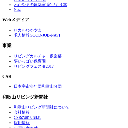
わかやまの建築家 家づくり本
Nest
Webメディア
ロカルわかやま
求人情報GOOD-JOB-NAVI
事業
リビングカルチャー倶楽部
夢いっぱい保育園
リビングフェスタ2017
CSR
日本宇宙少年団和歌山分団
和歌山リビング新聞社
和歌山リビング新聞社について
会社情報
CSRの取り組み
採用情報
お問い合わせ