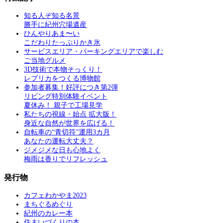
知る人ぞ知る名景
勝手に紀州穴場遺産
ひんやりあま〜い
こだわりたっぷりかき氷
サービスエリア・パーキングエリアで楽しむ
ご当地グルメ
3D技術で本物そっくり！
レプリカをつくる博物館
参加者募集！好評につき第2弾
リビング特別体験イベント
夏休み！ 親子で工場見学
私たちの視線・始点 拡大版！
身近な自然が世界を広げる！
自転車の“青切符”運用3カ月
あなたの運転大丈夫？
ジメジメな日も心地よく
梅雨は香りでリフレッシュ
発行物
カフェわかやま2023
まちぐるめぐり
紀州のカレー本
住まいづくりの本