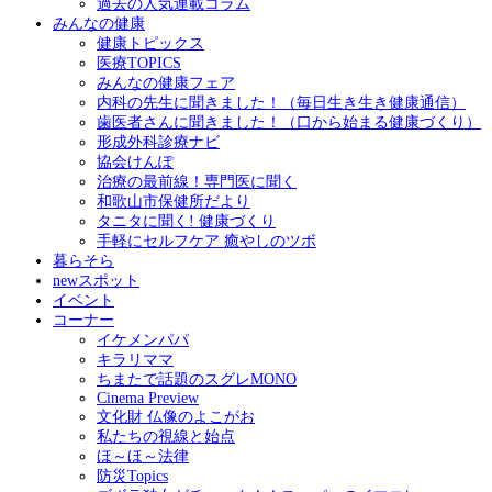
過去の人気連載コラム
みんなの健康
健康トピックス
医療TOPICS
みんなの健康フェア
内科の先生に聞きました！（毎日生き生き健康通信）
歯医者さんに聞きました！（口から始まる健康づくり）
形成外科診療ナビ
協会けんぽ
治療の最前線！専門医に聞く
和歌山市保健所だより
タニタに聞く! 健康づくり
手軽にセルフケア 癒やしのツボ
暮らそら
newスポット
イベント
コーナー
イケメンパパ
キラリママ
ちまたで話題のスグレMONO
Cinema Preview
文化財 仏像のよこがお
私たちの視線と始点
ほ～ほ～法律
防災Topics