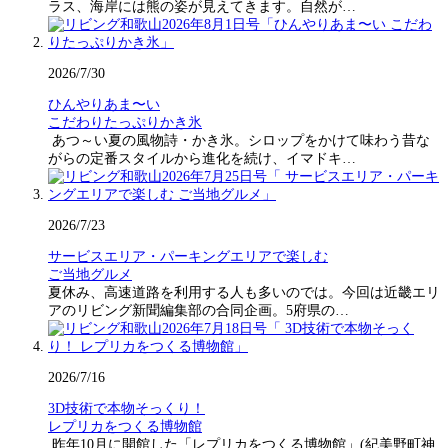
ラス、海岸には熊の姿が見えてきます。自然が…
2026/7/30
ひんやりあま〜い
こだわりたっぷりかき氷
あつ～い夏の風物詩・かき氷。シロップをかけて味わう昔な
がらの定番スタイルから進化を続け、イマドキ…
2026/7/23
サービスエリア・パーキングエリアで楽しむ
ご当地グルメ
夏休み、高速道路を利用する人も多いのでは。今回は近畿エリ
アのリビング新聞編集部の合同企画。5府県の…
2026/7/16
3D技術で本物そっくり！
レプリカをつくる博物館
昨年10月に開館した「レプリカをつくる博物館」(紀美野町神