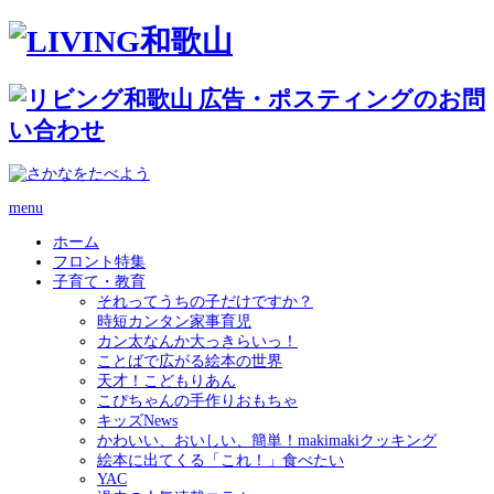
menu
ホーム
フロント特集
子育て・教育
それってうちの子だけですか？
時短カンタン家事育児
カン太なんか大っきらいっ！
ことばで広がる絵本の世界
天才！こどもりあん
こぴちゃんの手作りおもちゃ
キッズNews
かわいい、おいしい、簡単！makimakiクッキング
絵本に出てくる「これ！」食べたい
YAC