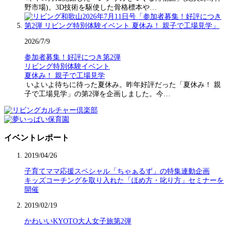
野市場)。3D技術を駆使した骨格標本や…
2026/7/9
参加者募集！好評につき第2弾
リビング特別体験イベント
夏休み！ 親子で工場見学
いよいよ待ちに待った夏休み。昨年好評だった「夏休み！ 親
子で工場見学」の第2弾を企画しました。今…
イベントレポート
2019/04/26
子育てママ応援スペシャル「ちゃぁるず」の特集連動企画
キッズコーチングを取り入れた「ほめ方・叱り方」セミナーを
開催
2019/02/19
かわいいKYOTO大人女子旅第2弾