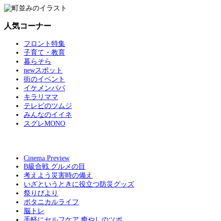
人気コーナー
フロント特集
子育て・教育
暮らそら
newスポット
街のイベント
イケメンパパ
キラリママ
テレビのツムジ
みんなのイイネ
スグレMONO
Cinema Preview
B級合戦 グルメの目
考えよう災害時の備え
いざというときに役立つ防災グッズ
祭りびより
ボタニカルライフ
脳トレ
手軽にセルフケア 癒やしのツボ