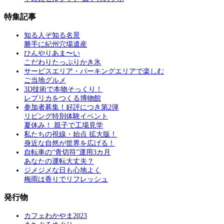
特集記事
知る人ぞ知る名景
勝手に紀州穴場遺産
ひんやりあま〜い
こだわりたっぷりかき氷
サービスエリア・パーキングエリアで楽しむ
ご当地グルメ
3D技術で本物そっくり！
レプリカをつくる博物館
参加者募集！好評につき第2弾
リビング特別体験イベント
夏休み！ 親子で工場見学
私たちの視線・始点 拡大版！
身近な自然が世界を広げる！
自転車の“青切符”運用3カ月
あなたの運転大丈夫？
ジメジメな日も心地よく
梅雨は香りでリフレッシュ
発行物
カフェわかやま2023