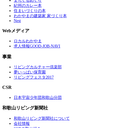
まちぐるめぐり
紀州のカレー本
住まいづくりの本
わかやまの建築家 家づくり本
Nest
Webメディア
ロカルわかやま
求人情報GOOD-JOB-NAVI
事業
リビングカルチャー倶楽部
夢いっぱい保育園
リビングフェスタ2017
CSR
日本宇宙少年団和歌山分団
和歌山リビング新聞社
和歌山リビング新聞社について
会社情報