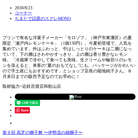
2018/8/23
コーナー
ちまたで話題のスグレMONO
プリンで有名な洋菓子メーカー「モロゾフ」（神戸市東灘区）の夏
限定「瀬戸内レモンケーキ」（1個130円）。今夏初登場で、人気を
集めています。外はふわっと、中はしっとりのケーキは二層になっ
ていて、下の層はさわやかすっきり、上の層は香り豊かなレモン
味。「冷蔵庫で冷やして食べても美味。生クリームや輪切りのレモ
ンを添えると、来客の“夏のおもてなし”にも。パッケージがかわいい
ので手土産にもおすすめです」とショップ店長の能地純子さん。８
月末日までの販売予定なのでお早めに！
取材協力=近鉄百貨店和歌山店
Post
Save
第９回 高芝の獅子舞 〜伊勢流の雄獅子〜