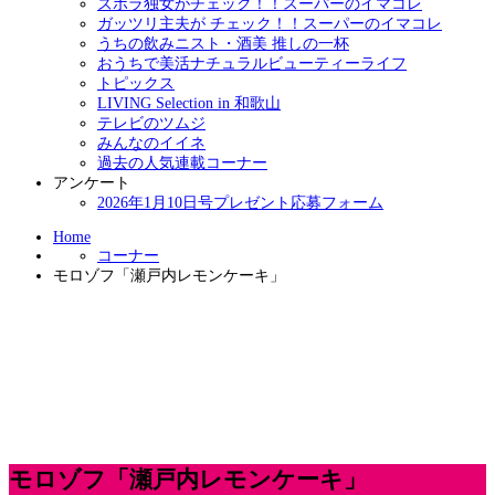
ズボラ独女がチェック！！スーパーのイマコレ
ガッツリ主夫が チェック！！スーパーのイマコレ
うちの飲みニスト・酒美 推しの一杯
おうちで美活ナチュラルビューティーライフ
トピックス
LIVING Selection in 和歌山
テレビのツムジ
みんなのイイネ
過去の人気連載コーナー
アンケート
2026年1月10日号プレゼント応募フォーム
Home
コーナー
モロゾフ「瀬戸内レモンケーキ」
モロゾフ「瀬戸内レモンケーキ」