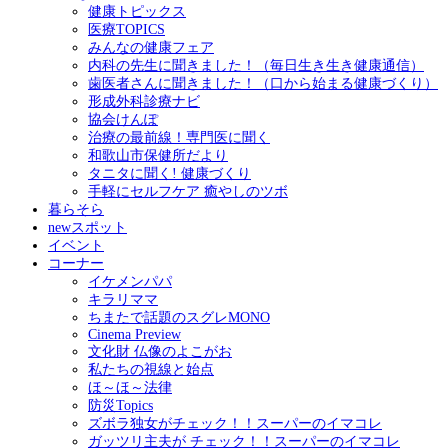
健康トピックス
医療TOPICS
みんなの健康フェア
内科の先生に聞きました！（毎日生き生き健康通信）
歯医者さんに聞きました！（口から始まる健康づくり）
形成外科診療ナビ
協会けんぽ
治療の最前線！専門医に聞く
和歌山市保健所だより
タニタに聞く! 健康づくり
手軽にセルフケア 癒やしのツボ
暮らそら
newスポット
イベント
コーナー
イケメンパパ
キラリママ
ちまたで話題のスグレMONO
Cinema Preview
文化財 仏像のよこがお
私たちの視線と始点
ほ～ほ～法律
防災Topics
ズボラ独女がチェック！！スーパーのイマコレ
ガッツリ主夫が チェック！！スーパーのイマコレ