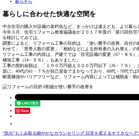
暮らそら
暮らしに合わせた快適な空間を
中古住宅の購入や設備の老朽化など、きっかけは違えども、より暮ら
今年３月、住宅リフォーム推進協議会が２０１７年度の「第15回住
を検討してみては。
調査によると、リフォーム工事の目的は、「使い勝手の改善、自分の
わせて」「世帯人数の変更」「相続などによる所有者の入れ替え」の割
リフォーム工事の内容は、戸建てでは「住宅設備の変更（67・８％）
補強工事（14・５％）」もありました。
工事の契約金額は、「１００万円超え３００万円以下（26・７％）」
逆に、40代の61・７％が自己資金でまかなっており、60代・70代で
耐震補強やバリアフリーなど、リフォーム内容によっては補助金・助
Save
“気分”もくみ取る細やかなカウンセリング 日常を変えるすてきなヘア