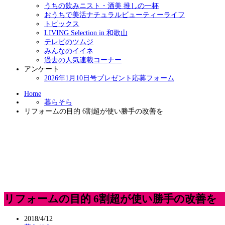
うちの飲みニスト・酒美 推しの一杯
おうちで美活ナチュラルビューティーライフ
トピックス
LIVING Selection in 和歌山
テレビのツムジ
みんなのイイネ
過去の人気連載コーナー
アンケート
2026年1月10日号プレゼント応募フォーム
Home
暮らそら
リフォームの目的 6割超が使い勝手の改善を
リフォームの目的 6割超が使い勝手の改善を
2018/4/12