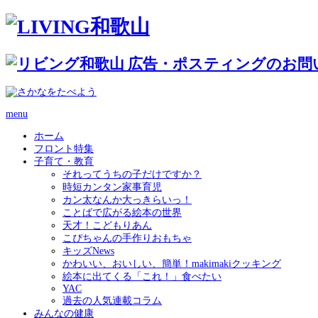
menu
ホーム
フロント特集
子育て・教育
それってうちの子だけですか？
時短カンタン家事育児
カン太なんか大っきらいっ！
ことばで広がる絵本の世界
天才！こどもりあん
こぴちゃんの手作りおもちゃ
キッズNews
かわいい、おいしい、簡単！makimakiクッキング
絵本に出てくる「これ！」食べたい
YAC
過去の人気連載コラム
みんなの健康