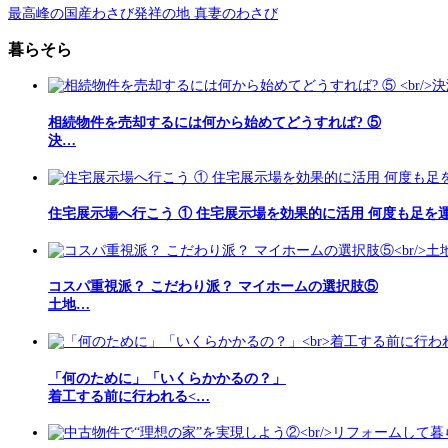
最高峰の国産わさび発祥の地 真妻のわさび
暮らそら
相続物件を売却するには何から始めてどうすれば? ⑤
決…
住宅展示場へ行こう ① 住宅展示場を効果的に活用 何度も足を
コスパ重視派？ こだわり派？ マイホームの選択肢⑤
土地…
「何のために」「いくらかかるの？」
着工する前に行われる<…