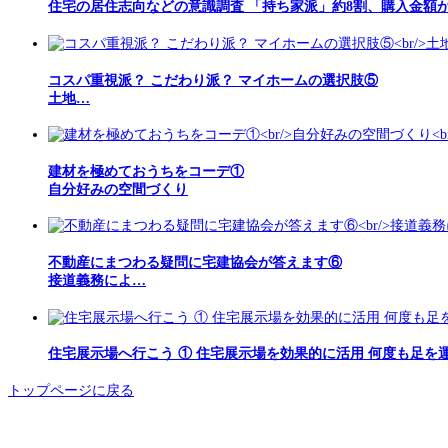
住宅の居住志向などの意識調査 「持ち家派」約8割、購入金額
コスパ重視派？ こだわり派？ マイホームの選択肢⑤
土地…
建材を極めておうちをコーデ①
自分好みの空間づくり
不動産にまつわる疑問に宅建協会が答えます⑥
接道義務によ…
住宅展示場へ行こう ① 住宅展示場を効果的に活用 何度も足を
トップページに戻る