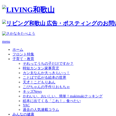
menu
ホーム
フロント特集
子育て・教育
それってうちの子だけですか？
時短カンタン家事育児
カン太なんか大っきらいっ！
ことばで広がる絵本の世界
天才！こどもりあん
こぴちゃんの手作りおもちゃ
キッズNews
かわいい、おいしい、簡単！makimakiクッキング
絵本に出てくる「これ！」食べたい
YAC
過去の人気連載コラム
みんなの健康