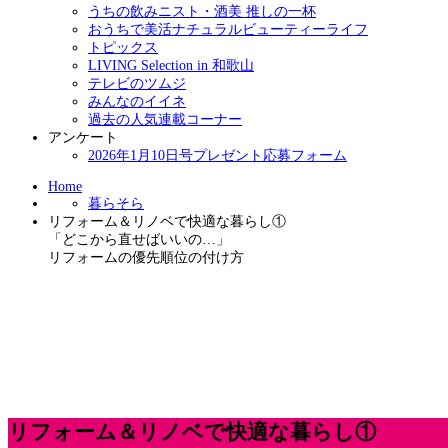
うちの飲みニスト・酒美 推しの一杯
おうちで美活ナチュラルビューティーライフ
トピックス
LIVING Selection in 和歌山
テレビのツムジ
みんなのイイネ
過去の人気連載コーナー
アンケート
2026年1月10日号プレゼント応募フォーム
Home
暮らそら
リフォーム＆リノベで快適な暮らし①
「どこから直せばいいの…」
リフォームの優先順位の付け方
リフォーム＆リノベで快適な暮らし①