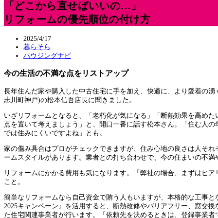
「どこから直せばいいの…」
リフォームの優先順位の付け方
2025/4/17
暮らそら
ハウジングナビ
今の生活の不満な点をリストアップ
長年住んだ家や購入した中古住宅に手を加え、快適に、より愛着の湧
志川町神戸)の松本信吾店長に聞きました。
いざリフォームとなると、「老朽化が気になる」「断熱効果を高めた
点を置いて考えましょう」と、開口一番に話す松本さん。「住む人の
では住みにくいですよね」とも。
家の傷み具合はプロがチェックできますが、住み心地の良さは人それ
ームスタイルがあります。業者との打ち合わせで、今の住まいの不満
リフォームにかかる費用も気になります。「弊社の場合、まずはヒア
こと。
簡単なリフォームなら自己資金で賄う人もいますが、本格的な工事と
2025キャンペーン』を活用すると、断熱改修やバリアフリー、窓交
た住宅関連事業者が行います。「依頼先を決めるときは、登録事業者