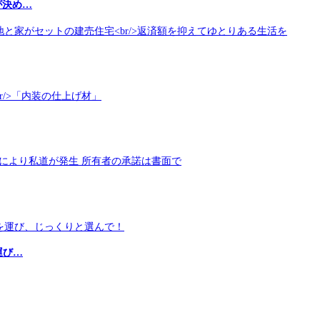
が決め…
運び…