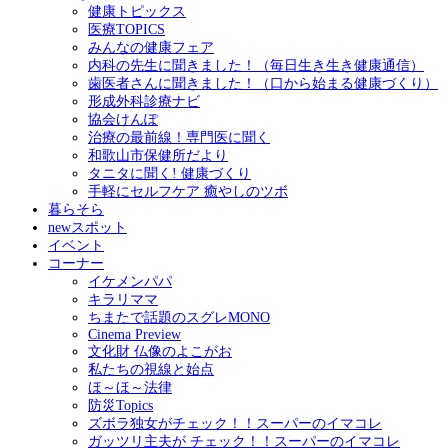
健康トピックス
医療TOPICS
みんなの健康フェア
内科の先生に聞きました！（毎日生き生き健康通信）
歯医者さんに聞きました！（口から始まる健康づくり）
形成外科診療ナビ
協会けんぽ
治療の最前線！専門医に聞く
和歌山市保健所だより
タニタに聞く! 健康づくり
手軽にセルフケア 癒やしのツボ
暮らそら
newスポット
イベント
コーナー
イケメンパパ
キラリママ
ちまたで話題のスグレMONO
Cinema Preview
文化財 仏像のよこがお
私たちの視線と始点
ほ～ほ～法律
防災Topics
ズボラ独女がチェック！！スーパーのイマコレ
ガッツリ主夫が チェック！！スーパーのイマコレ