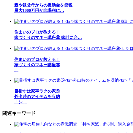
親や祖父母からの援助金を節税
最大1000万円が非課税に…
住まいのプロが教える！
家づくりのマネー講座⑧ 家計に合…
住まいのプロが教える！
家づくりのマネー講座⑨
…
目指すは家事ラクの家⑤
外出時のアイテムを収納
「シ…
関連キーワード