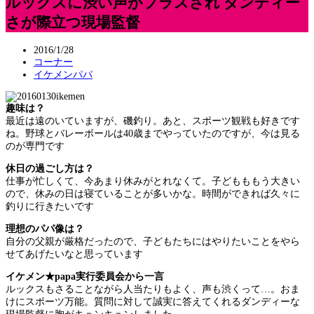
ルックスに渋い声がプラスされ ダンディー
さが際立つ現場監督
2016/1/28
コーナー
イケメンパパ
趣味は？
最近は遠のいていますが、磯釣り。あと、スポーツ観戦も好きです
ね。野球とバレーボールは40歳までやっていたのですが、今は見る
のが専門です
休日の過ごし方は？
仕事が忙しくて、今あまり休みがとれなくて。子どもももう大きい
ので、休みの日は寝ていることが多いかな。時間ができれば久々に
釣りに行きたいです
理想のパパ像は？
自分の父親が厳格だったので、子どもたちにはやりたいことをやら
せてあげたいなと思っています
イケメン★papa実行委員会から一言
ルックスもさることながら人当たりもよく、声も渋くって…。おま
けにスポーツ万能。質問に対して誠実に答えてくれるダンディーな