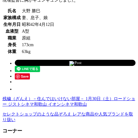
現場監督に胸がキュンキュンしました
氏名
大野 勝巳
家族構成
妻、息子、娘
生年月日
昭和42年4月12日
血液型
A型
職業
原組
身長
173cm
体重
63kg
Post
Save
残穢（ざんえ）－住んではいけない部屋－ 1月30日（土）ロードショ
ー ジストシネマ和歌山 イオンシネマ和歌山
セレクトショップのような品ぞろえ レアな商品や人気ブランドを取
り扱い
コーナー