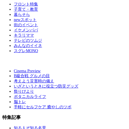
フロント特集
子育て・教育
暮らそら
newスポット
街のイベント
イケメンパパ
キラリママ
テレビのツムジ
みんなのイイネ
スグレMONO
Cinema Preview
B級合戦 グルメの目
考えよう災害時の備え
いざというときに役立つ防災グッズ
祭りびより
ボタニカルライフ
脳トレ
手軽にセルフケア 癒やしのツボ
特集記事
知る人ぞ知る名景