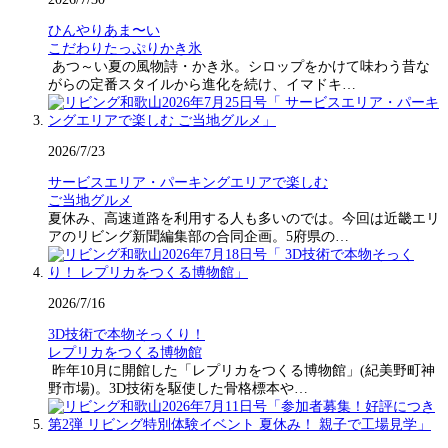
ひんやりあま〜い
こだわりたっぷりかき氷
あつ～い夏の風物詩・かき氷。シロップをかけて味わう昔な
がらの定番スタイルから進化を続け、イマドキ…
2026/7/23
サービスエリア・パーキングエリアで楽しむ
ご当地グルメ
夏休み、高速道路を利用する人も多いのでは。今回は近畿エリ
アのリビング新聞編集部の合同企画。5府県の…
2026/7/16
3D技術で本物そっくり！
レプリカをつくる博物館
昨年10月に開館した「レプリカをつくる博物館」(紀美野町神
野市場)。3D技術を駆使した骨格標本や…