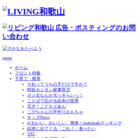
menu
ホーム
フロント特集
子育て・教育
それってうちの子だけですか？
時短カンタン家事育児
カン太なんか大っきらいっ！
ことばで広がる絵本の世界
天才！こどもりあん
こぴちゃんの手作りおもちゃ
キッズNews
かわいい、おいしい、簡単！makimakiクッキング
絵本に出てくる「これ！」食べたい
YAC