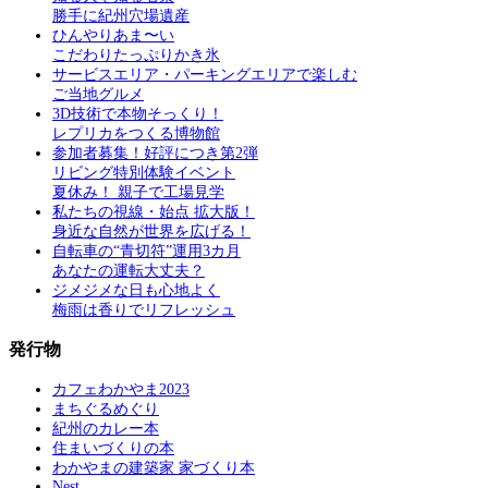
勝手に紀州穴場遺産
ひんやりあま〜い
こだわりたっぷりかき氷
サービスエリア・パーキングエリアで楽しむ
ご当地グルメ
3D技術で本物そっくり！
レプリカをつくる博物館
参加者募集！好評につき第2弾
リビング特別体験イベント
夏休み！ 親子で工場見学
私たちの視線・始点 拡大版！
身近な自然が世界を広げる！
自転車の“青切符”運用3カ月
あなたの運転大丈夫？
ジメジメな日も心地よく
梅雨は香りでリフレッシュ
発行物
カフェわかやま2023
まちぐるめぐり
紀州のカレー本
住まいづくりの本
わかやまの建築家 家づくり本
Nest