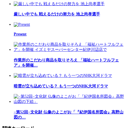
厳しい中でも 戦えるだけの努力を 池上尚孝選手
Present
作業所のこだわり商品を取りそろえ 「福祉ハートフルフェ
ア」を開催…
暗雲が立ち込めている？ もう一つのNHK大河ドラマ
−第52回−文化財 仏像のよこがお「『紀伊国名所図会』高野山
図の…