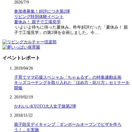
2026/7/9
参加者募集！好評につき第2弾
リビング特別体験イベント
夏休み！ 親子で工場見学
いよいよ待ちに待った夏休み。昨年好評だった「夏休み！ 親
子で工場見学」の第2弾を企画しました。今…
イベントレポート
2019/04/26
子育てママ応援スペシャル「ちゃぁるず」の特集連動企画
キッズコーチングを取り入れた「ほめ方・叱り方」セミナーを
開催
2019/02/19
かわいいKYOTO大人女子旅第2弾
2018/11/22
親子防災デイキャンプ「ダンボールオーブンでピザを作ろ
う！」を実施