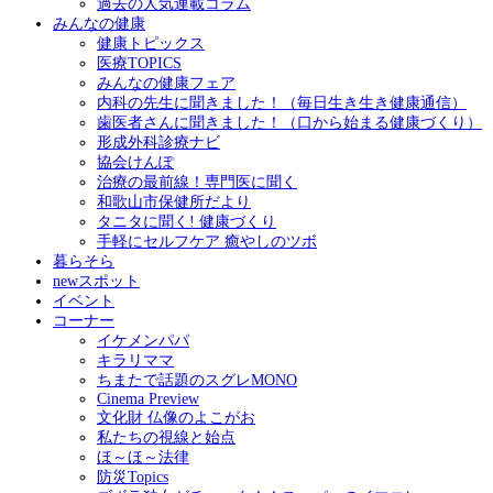
過去の人気連載コラム
みんなの健康
健康トピックス
医療TOPICS
みんなの健康フェア
内科の先生に聞きました！（毎日生き生き健康通信）
歯医者さんに聞きました！（口から始まる健康づくり）
形成外科診療ナビ
協会けんぽ
治療の最前線！専門医に聞く
和歌山市保健所だより
タニタに聞く! 健康づくり
手軽にセルフケア 癒やしのツボ
暮らそら
newスポット
イベント
コーナー
イケメンパパ
キラリママ
ちまたで話題のスグレMONO
Cinema Preview
文化財 仏像のよこがお
私たちの視線と始点
ほ～ほ～法律
防災Topics