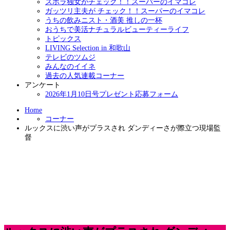
ズボラ独女がチェック！！スーパーのイマコレ
ガッツリ主夫が チェック！！スーパーのイマコレ
うちの飲みニスト・酒美 推しの一杯
おうちで美活ナチュラルビューティーライフ
トピックス
LIVING Selection in 和歌山
テレビのツムジ
みんなのイイネ
過去の人気連載コーナー
アンケート
2026年1月10日号プレゼント応募フォーム
Home
コーナー
ルックスに渋い声がプラスされ ダンディーさが際立つ現場監
督