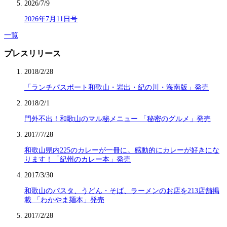
2026/7/9
2026年7月11日号
一覧
プレスリリース
2018/2/28
「ランチパスポート和歌山・岩出・紀の川・海南版」発売
2018/2/1
門外不出！和歌山のマル秘メニュー 「秘密のグルメ」発売
2017/7/28
和歌山県内225のカレーが一冊に。感動的にカレーが好きにな
ります！「紀州のカレー本」発売
2017/3/30
和歌山のパスタ、うどん・そば、ラーメンのお店を213店舗掲
載 「わかやま麺本」発売
2017/2/28