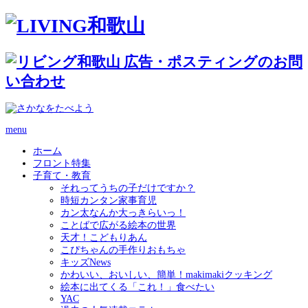
menu
ホーム
フロント特集
子育て・教育
それってうちの子だけですか？
時短カンタン家事育児
カン太なんか大っきらいっ！
ことばで広がる絵本の世界
天才！こどもりあん
こぴちゃんの手作りおもちゃ
キッズNews
かわいい、おいしい、簡単！makimakiクッキング
絵本に出てくる「これ！」食べたい
YAC