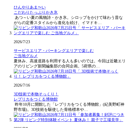
ひんやりあま〜い
こだわりたっぷりかき氷
あつ～い夏の風物詩・かき氷。シロップをかけて味わう昔な
がらの定番スタイルから進化を続け、イマドキ…
2026/7/23
サービスエリア・パーキングエリアで楽しむ
ご当地グルメ
夏休み、高速道路を利用する人も多いのでは。今回は近畿エリ
アのリビング新聞編集部の合同企画。5府県の…
2026/7/16
3D技術で本物そっくり！
レプリカをつくる博物館
昨年10月に開館した「レプリカをつくる博物館」(紀美野町神
野市場)。3D技術を駆使した骨格標本や…