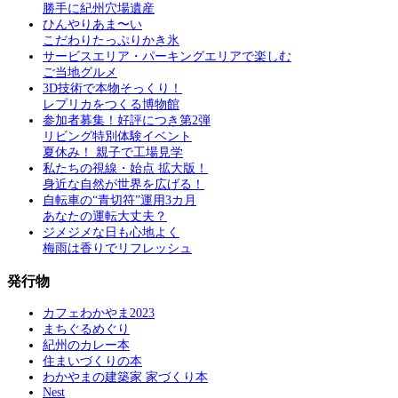
勝手に紀州穴場遺産
ひんやりあま〜い
こだわりたっぷりかき氷
サービスエリア・パーキングエリアで楽しむ
ご当地グルメ
3D技術で本物そっくり！
レプリカをつくる博物館
参加者募集！好評につき第2弾
リビング特別体験イベント
夏休み！ 親子で工場見学
私たちの視線・始点 拡大版！
身近な自然が世界を広げる！
自転車の“青切符”運用3カ月
あなたの運転大丈夫？
ジメジメな日も心地よく
梅雨は香りでリフレッシュ
発行物
カフェわかやま2023
まちぐるめぐり
紀州のカレー本
住まいづくりの本
わかやまの建築家 家づくり本
Nest