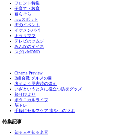
フロント特集
子育て・教育
暮らそら
newスポット
街のイベント
イケメンパパ
キラリママ
テレビのツムジ
みんなのイイネ
スグレMONO
Cinema Preview
B級合戦 グルメの目
考えよう災害時の備え
いざというときに役立つ防災グッズ
祭りびより
ボタニカルライフ
脳トレ
手軽にセルフケア 癒やしのツボ
特集記事
知る人ぞ知る名景