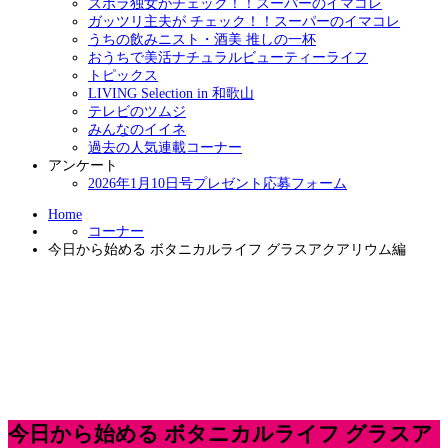
ズボラ独女がチェック！！スーパーのイマコレ
ガッツリ主夫が チェック！！スーパーのイマコレ
うちの飲みニスト・酒美 推しの一杯
おうちで美活ナチュラルビューティーライフ
トピックス
LIVING Selection in 和歌山
テレビのツムジ
みんなのイイネ
過去の人気連載コーナー
アンケート
2026年1月10日号プレゼント応募フォーム
Home
コーナー
今日から始める ボタニカルライフ グラスアクアリウム編
今日から始める ボタニカルライフ グラスア