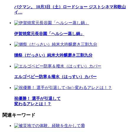
バクマン。 10月3日（土）ロードショー ジストシネマ和歌山
イ…
伊賀焼窯元長谷園「ヘルシー蒸し鍋」
獺祭（だっさい）純米大吟醸磨き三割九分
エルゴベビー防寒＆撥水（はっすい）カバー
祝優勝！ 選手が引退して
変わるアレとは！？
関連キーワード