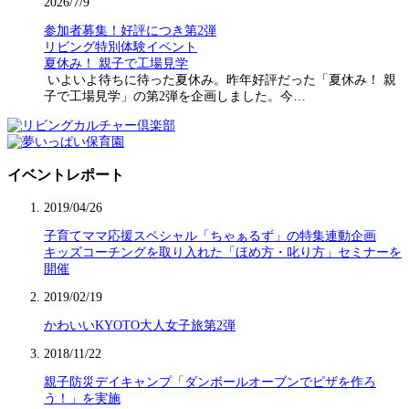
2026/7/9
参加者募集！好評につき第2弾
リビング特別体験イベント
夏休み！ 親子で工場見学
いよいよ待ちに待った夏休み。昨年好評だった「夏休み！ 親
子で工場見学」の第2弾を企画しました。今…
イベントレポート
2019/04/26
子育てママ応援スペシャル「ちゃぁるず」の特集連動企画
キッズコーチングを取り入れた「ほめ方・叱り方」セミナーを
開催
2019/02/19
かわいいKYOTO大人女子旅第2弾
2018/11/22
親子防災デイキャンプ「ダンボールオーブンでピザを作ろ
う！」を実施