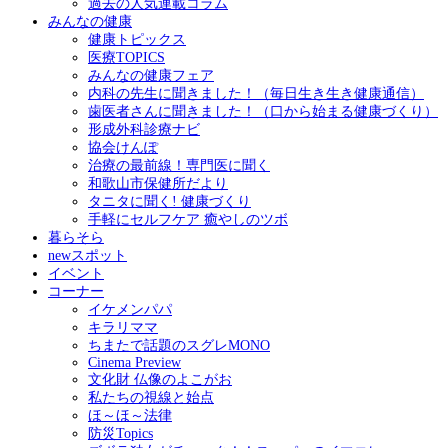
過去の人気連載コラム
みんなの健康
健康トピックス
医療TOPICS
みんなの健康フェア
内科の先生に聞きました！（毎日生き生き健康通信）
歯医者さんに聞きました！（口から始まる健康づくり）
形成外科診療ナビ
協会けんぽ
治療の最前線！専門医に聞く
和歌山市保健所だより
タニタに聞く! 健康づくり
手軽にセルフケア 癒やしのツボ
暮らそら
newスポット
イベント
コーナー
イケメンパパ
キラリママ
ちまたで話題のスグレMONO
Cinema Preview
文化財 仏像のよこがお
私たちの視線と始点
ほ～ほ～法律
防災Topics