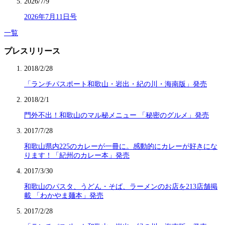
2026/7/9
2026年7月11日号
一覧
プレスリリース
2018/2/28
「ランチパスポート和歌山・岩出・紀の川・海南版」発売
2018/2/1
門外不出！和歌山のマル秘メニュー 「秘密のグルメ」発売
2017/7/28
和歌山県内225のカレーが一冊に。感動的にカレーが好きにな
ります！「紀州のカレー本」発売
2017/3/30
和歌山のパスタ、うどん・そば、ラーメンのお店を213店舗掲
載 「わかやま麺本」発売
2017/2/28