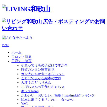
menu
ホーム
フロント特集
子育て・教育
それってうちの子だけですか？
時短カンタン家事育児
カン太なんか大っきらいっ！
ことばで広がる絵本の世界
天才！こどもりあん
こぴちゃんの手作りおもちゃ
キッズNews
かわいい、おいしい、簡単！makimakiクッキング
絵本に出てくる「これ！」食べたい
YAC