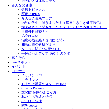
過去の人気連載コラム
みんなの健康
健康トピックス
医療TOPICS
みんなの健康フェア
内科の先生に聞きました！（毎日生き生き健康通信）
歯医者さんに聞きました！（口から始まる健康づくり）
形成外科診療ナビ
協会けんぽ
治療の最前線！専門医に聞く
和歌山市保健所だより
タニタに聞く! 健康づくり
手軽にセルフケア 癒やしのツボ
暮らそら
newスポット
イベント
コーナー
イケメンパパ
キラリママ
ちまたで話題のスグレMONO
Cinema Preview
文化財 仏像のよこがお
私たちの視線と始点
ほ～ほ～法律
防災Topics