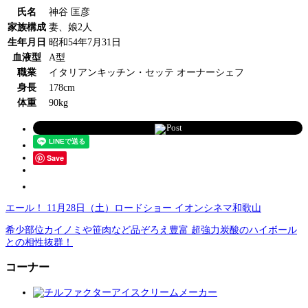
氏名
神谷 匡彦
家族構成
妻、娘2人
生年月日
昭和54年7月31日
血液型
A型
職業
イタリアンキッチン・セッテ オーナーシェフ
身長
178cm
体重
90kg
Post
Save
エール！ 11月28日（土）ロードショー イオンシネマ和歌山
希少部位カイノミや笹肉など品ぞろえ豊富 超強力炭酸のハイボール
との相性抜群！
コーナー