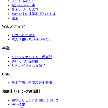
まちぐるめぐり
紀州のカレー本
住まいづくりの本
わかやまの建築家 家づくり本
Nest
Webメディア
ロカルわかやま
求人情報GOOD-JOB-NAVI
事業
リビングカルチャー倶楽部
夢いっぱい保育園
リビングフェスタ2017
CSR
日本宇宙少年団和歌山分団
和歌山リビング新聞社
和歌山リビング新聞社について
会社情報