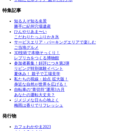
特集記事
知る人ぞ知る名景
勝手に紀州穴場遺産
ひんやりあま〜い
こだわりたっぷりかき氷
サービスエリア・パーキングエリアで楽しむ
ご当地グルメ
3D技術で本物そっくり！
レプリカをつくる博物館
参加者募集！好評につき第2弾
リビング特別体験イベント
夏休み！ 親子で工場見学
私たちの視線・始点 拡大版！
身近な自然が世界を広げる！
自転車の“青切符”運用3カ月
あなたの運転大丈夫？
ジメジメな日も心地よく
梅雨は香りでリフレッシュ
発行物
カフェわかやま2023