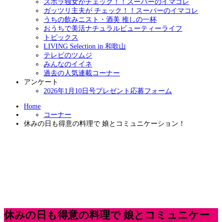
ズボラ独女がチェック！！スーパーのイマコレ
ガッツリ主夫が チェック！！スーパーのイマコレ
うちの飲みニスト・酒美 推しの一杯
おうちで美活ナチュラルビューティーライフ
トピックス
LIVING Selection in 和歌山
テレビのツムジ
みんなのイイネ
過去の人気連載コーナー
アンケート
2026年1月10日号プレゼント応募フォーム
Home
コーナー
休みの日も得意の料理で 娘とコミュニケーション！
休みの日も得意の料理で 娘とコミュニケー