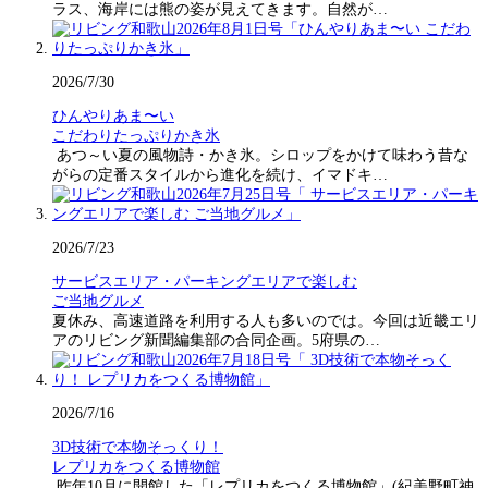
ラス、海岸には熊の姿が見えてきます。自然が…
2026/7/30
ひんやりあま〜い
こだわりたっぷりかき氷
あつ～い夏の風物詩・かき氷。シロップをかけて味わう昔な
がらの定番スタイルから進化を続け、イマドキ…
2026/7/23
サービスエリア・パーキングエリアで楽しむ
ご当地グルメ
夏休み、高速道路を利用する人も多いのでは。今回は近畿エリ
アのリビング新聞編集部の合同企画。5府県の…
2026/7/16
3D技術で本物そっくり！
レプリカをつくる博物館
昨年10月に開館した「レプリカをつくる博物館」(紀美野町神