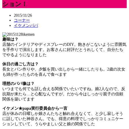
ション！
2015/11/26
コーナー
イケメンパパ
趣味は？
店舗のインテリアやディスプレーのDIY。飽きがこないように雰囲気
を手作りで演出します。お客さんに好評だとうれしくて、自分たち
でやるようになりました
休日の過ごし方は？
長女とパン作りや、夕飯を買い出しから一緒にしたりも。2歳の次女
も姉が作ったものを喜んで食べます
理想のパパ像は？
いつまでも何でも話し合える関係でいたいですね。娘2人なので、反
抗期が来たら…と心配なんですが。だから今はしっかり親子の信頼
関係を築いてます
イケメン★papa実行委員会から一言
店が休みの日曜しか娘さんたちと触れ合えなくて、と少し寂しそう
に話していた神谷さん。でも、得意の料理でしっかりコミュニケー
ションしていて、うらやましい父と娘の関係でした