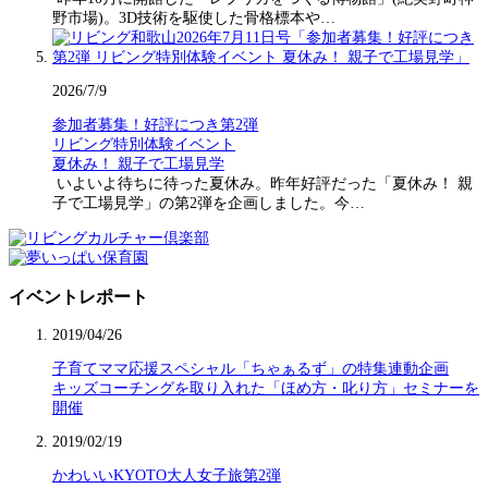
野市場)。3D技術を駆使した骨格標本や…
2026/7/9
参加者募集！好評につき第2弾
リビング特別体験イベント
夏休み！ 親子で工場見学
いよいよ待ちに待った夏休み。昨年好評だった「夏休み！ 親
子で工場見学」の第2弾を企画しました。今…
イベントレポート
2019/04/26
子育てママ応援スペシャル「ちゃぁるず」の特集連動企画
キッズコーチングを取り入れた「ほめ方・叱り方」セミナーを
開催
2019/02/19
かわいいKYOTO大人女子旅第2弾