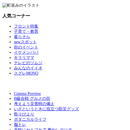
人気コーナー
フロント特集
子育て・教育
暮らそら
newスポット
街のイベント
イケメンパパ
キラリママ
テレビのツムジ
みんなのイイネ
スグレMONO
Cinema Preview
B級合戦 グルメの目
考えよう災害時の備え
いざというときに役立つ防災グッズ
祭りびより
ボタニカルライフ
脳トレ
手軽にセルフケア 癒やしのツボ