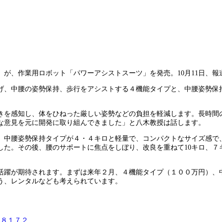
が、作業用ロボット「パワーアシストスーツ」を発売。10月11日、報
げ、中腰の姿勢保持、歩行をアシストする４機能タイプと、中腰姿勢保
動きを感知し、体をひねった厳しい姿勢などの負担を軽減します。長時
な意見を元に開発に取り組んできました」と八木教授は話します。
、中腰姿勢保持タイプが４・４キロと軽量で、コンパクトなサイズ感で
した。その後、腰のサポートに焦点をしぼり、改良を重ねて10キロ、
躍が期待されます。まずは来年２月、４機能タイプ（１００万円）、中
う、レンタルなども考えられています。
）８１７２