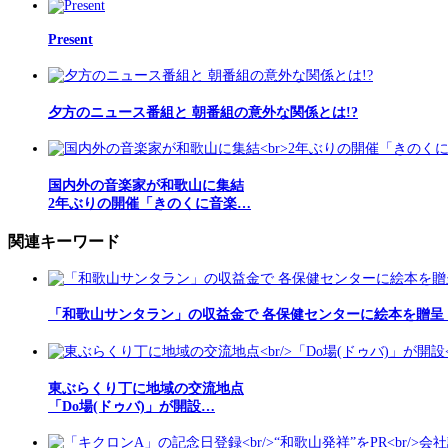
Present
夕方のニュース番組と 朝番組の意外な関係とは!?
国内外の音楽家が和歌山に集結
2年ぶりの開催「きのくに音楽…
関連キーワード
「和歌山サンタラン」の収益金で 各保健センターに絵本を贈呈
東ぶらくり丁に地域の交流地点
「Do場(ドゥバ)」が開設…