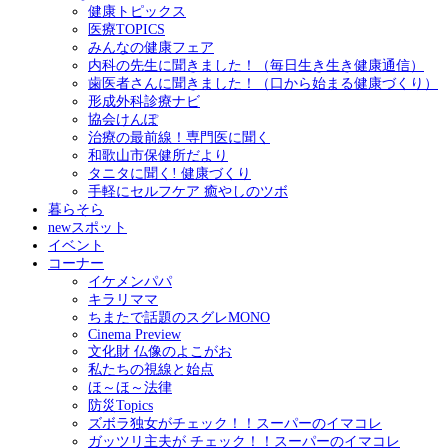
健康トピックス
医療TOPICS
みんなの健康フェア
内科の先生に聞きました！（毎日生き生き健康通信）
歯医者さんに聞きました！（口から始まる健康づくり）
形成外科診療ナビ
協会けんぽ
治療の最前線！専門医に聞く
和歌山市保健所だより
タニタに聞く! 健康づくり
手軽にセルフケア 癒やしのツボ
暮らそら
newスポット
イベント
コーナー
イケメンパパ
キラリママ
ちまたで話題のスグレMONO
Cinema Preview
文化財 仏像のよこがお
私たちの視線と始点
ほ～ほ～法律
防災Topics
ズボラ独女がチェック！！スーパーのイマコレ
ガッツリ主夫が チェック！！スーパーのイマコレ