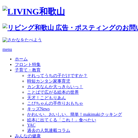
menu
ホーム
フロント特集
子育て・教育
それってうちの子だけですか？
時短カンタン家事育児
カン太なんか大っきらいっ！
ことばで広がる絵本の世界
天才！こどもりあん
こぴちゃんの手作りおもちゃ
キッズNews
かわいい、おいしい、簡単！makimakiクッキング
絵本に出てくる「これ！」食べたい
YAC
過去の人気連載コラム
みんなの健康