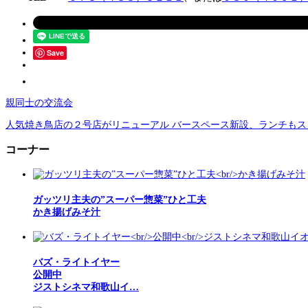
Save
親同士の交流会
人気焼き鳥店の２号店がリニューアル バースペース新設、ランチもス
コーナー
ガッツリ主夫の”スーパー惣菜”ひと工夫
かき揚げみそ汁
バズ・ライトイヤー
公開中
ジストシネマ和歌山イ…