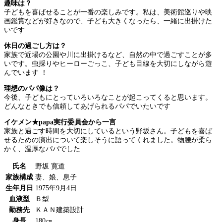
趣味は？
子どもを喜ばせることが一番の楽しみです。私は、美術館巡りや映
画鑑賞などが好きなので、子ども大きくなったら、一緒に出掛けた
いです
休日の過ごし方は？
家族で近場の公園や川に出掛けるなど、自然の中で過ごすことが多
いです。虫採りやヒーローごっこ、子ども目線を大切にしながら遊
んでいます ！
理想のパパ像は？
今後、子どもにとっていろいろなことが起こってくると思います。
どんなときでも信頼してあげられるパパでいたいです
イケメン★papa実行委員会から一言
家族と過ごす時間を大切にしているという野坂さん。子どもを喜ば
せるための演出について楽しそうに語ってくれました。物腰が柔ら
かく、温厚なパパでした
氏名
野坂 寛道
家族構成
妻、娘、息子
生年月日
1975年9月4日
血液型
Ｂ型
勤務先
ＫＡＮ建築設計
身長
180㎝