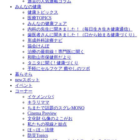
過去の人気連載コラム
みんなの健康
健康トピックス
医療TOPICS
みんなの健康フェア
内科の先生に聞きました！（毎日生き生き健康通信）
歯医者さんに聞きました！（口から始まる健康づくり）
形成外科診療ナビ
協会けんぽ
治療の最前線！専門医に聞く
和歌山市保健所だより
タニタに聞く! 健康づくり
手軽にセルフケア 癒やしのツボ
暮らそら
newスポット
イベント
コーナー
イケメンパパ
キラリママ
ちまたで話題のスグレMONO
Cinema Preview
文化財 仏像のよこがお
私たちの視線と始点
ほ～ほ～法律
防災Topics