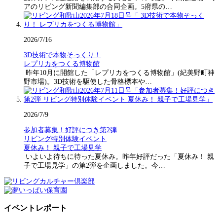
アのリビング新聞編集部の合同企画。5府県の…
2026/7/16
3D技術で本物そっくり！
レプリカをつくる博物館
昨年10月に開館した「レプリカをつくる博物館」(紀美野町神
野市場)。3D技術を駆使した骨格標本や…
2026/7/9
参加者募集！好評につき第2弾
リビング特別体験イベント
夏休み！ 親子で工場見学
いよいよ待ちに待った夏休み。昨年好評だった「夏休み！ 親
子で工場見学」の第2弾を企画しました。今…
イベントレポート