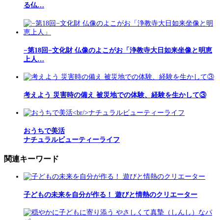
る仏…
−第18回−文化財 仏像のよこがお「浄教寺大日如来坐像と明恵
上人…
考えよう 災害時の備え 被災地での体験、経験を生かして③
おうちで美活
ナチュラルビューティーライフ
関連キーワード
子どもの未来を自分が作る！ 遊びと情熱のクリエーター