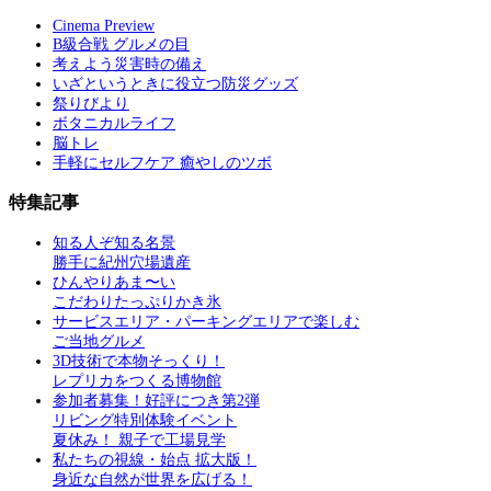
Cinema Preview
B級合戦 グルメの目
考えよう災害時の備え
いざというときに役立つ防災グッズ
祭りびより
ボタニカルライフ
脳トレ
手軽にセルフケア 癒やしのツボ
特集記事
知る人ぞ知る名景
勝手に紀州穴場遺産
ひんやりあま〜い
こだわりたっぷりかき氷
サービスエリア・パーキングエリアで楽しむ
ご当地グルメ
3D技術で本物そっくり！
レプリカをつくる博物館
参加者募集！好評につき第2弾
リビング特別体験イベント
夏休み！ 親子で工場見学
私たちの視線・始点 拡大版！
身近な自然が世界を広げる！