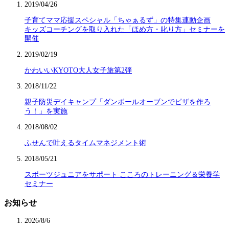
2019/04/26
子育てママ応援スペシャル「ちゃぁるず」の特集連動企画
キッズコーチングを取り入れた「ほめ方・叱り方」セミナーを
開催
2019/02/19
かわいいKYOTO大人女子旅第2弾
2018/11/22
親子防災デイキャンプ「ダンボールオーブンでピザを作ろ
う！」を実施
2018/08/02
ふせんで叶えるタイムマネジメント術
2018/05/21
スポーツジュニアをサポート こころのトレーニング＆栄養学
セミナー
お知らせ
2026/8/6