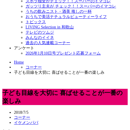
ズボラ独女がチェック！！スーパーのイマコレ
ガッツリ主夫が チェック！！スーパーのイマコレ
うちの飲みニスト・酒美 推しの一杯
おうちで美活ナチュラルビューティーライフ
トピックス
LIVING Selection in 和歌山
テレビのツムジ
みんなのイイネ
過去の人気連載コーナー
アンケート
2026年1月10日号プレゼント応募フォーム
Home
コーナー
子ども目線を大切に 喜ばせることが一番の楽しみ
子ども目線を大切に 喜ばせることが一番の
楽しみ
2018/7/5
コーナー
イケメンパパ