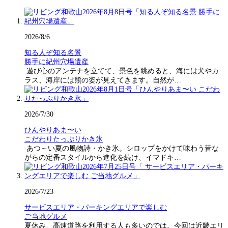
2026/8/6
知る人ぞ知る名景
勝手に紀州穴場遺産
遊び心のアンテナを立てて、景色を眺めると、海には犬やカ
ラス、海岸には熊の姿が見えてきます。自然が…
2026/7/30
ひんやりあま〜い
こだわりたっぷりかき氷
あつ～い夏の風物詩・かき氷。シロップをかけて味わう昔な
がらの定番スタイルから進化を続け、イマドキ…
2026/7/23
サービスエリア・パーキングエリアで楽しむ
ご当地グルメ
夏休み、高速道路を利用する人も多いのでは。今回は近畿エリ