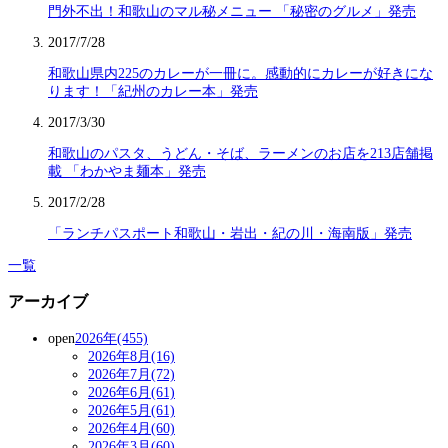
門外不出！和歌山のマル秘メニュー 「秘密のグルメ」発売
2017/7/28
和歌山県内225のカレーが一冊に。感動的にカレーが好きにな
ります！「紀州のカレー本」発売
2017/3/30
和歌山のパスタ、うどん・そば、ラーメンのお店を213店舗掲
載 「わかやま麺本」発売
2017/2/28
「ランチパスポート和歌山・岩出・紀の川・海南版」発売
一覧
アーカイブ
open
2026年(455)
2026年8月(16)
2026年7月(72)
2026年6月(61)
2026年5月(61)
2026年4月(60)
2026年3月(60)