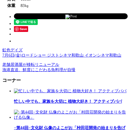
体重
83㎏
Post
Save
虹色デイズ
7月6日(金)ロードショー ジストシネマ和歌山 イオンシネマ和歌山
老舗居酒屋が移転リニューアル
漁港直送、鮮度にこだわる魚料理が自慢
コーナー
忙しい中でも、家族を大切に 植物大好き！ アクティブパパ
−第44回−文化財 仏像のよこがお「桛田荘開発の始まりを告げ