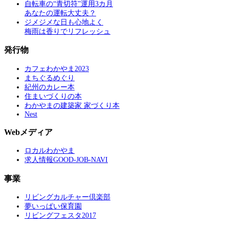
自転車の“青切符”運用3カ月
あなたの運転大丈夫？
ジメジメな日も心地よく
梅雨は香りでリフレッシュ
発行物
カフェわかやま2023
まちぐるめぐり
紀州のカレー本
住まいづくりの本
わかやまの建築家 家づくり本
Nest
Webメディア
ロカルわかやま
求人情報GOOD-JOB-NAVI
事業
リビングカルチャー倶楽部
夢いっぱい保育園
リビングフェスタ2017