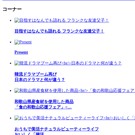
コーナー
目指すはなんでも語れる フランクな友達父子！
Present
韓流ドラマブーム再び
日本のドラマと何が違う？
和歌山県産食材を使用した商品
「食の和歌山応援フェア」<…
おうちで美活ナチュラルビューティーライフ
おいしく「腸活…