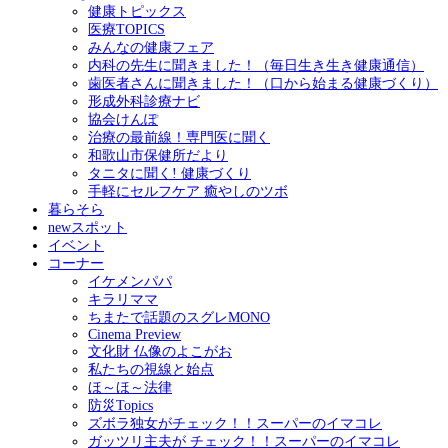
健康トピックス
医療TOPICS
みんなの健康フェア
内科の先生に聞きました！（毎日生き生き健康通信）
歯医者さんに聞きました！（口から始まる健康づくり）
形成外科診療ナビ
協会けんぽ
治療の最前線！専門医に聞く
和歌山市保健所だより
タニタに聞く! 健康づくり
手軽にセルフケア 癒やしのツボ
暮らそら
newスポット
イベント
コーナー
イケメンパパ
キラリママ
ちまたで話題のスグレMONO
Cinema Preview
文化財 仏像のよこがお
私たちの視線と始点
ほ～ほ～法律
防災Topics
ズボラ独女がチェック！！スーパーのイマコレ
ガッツリ主夫が チェック！！スーパーのイマコレ