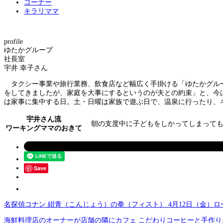
コーナー
キラリママ
profile
ゆたかグループ
社長室
宇井 幸子さん
タクシー事業や旅行業務、飲食店など幅広く手掛ける「ゆたかグルー
をしてきましたが、家庭を大事にするというのが夫との約束」と、今
は家事に集中する日。土・日曜は家族で遊ぶ日で、温泉に行ったり、キ
宇井さん流
朝の支度中に子どもをしかってしまっても
ワーキングママのおきて
Save
名探偵コナン 紺青（こんじょう）の拳（フィスト） 4月12日（金）
海鮮料理店のオーナーが店舗の隣にカフェ こだわりコーヒーと手作