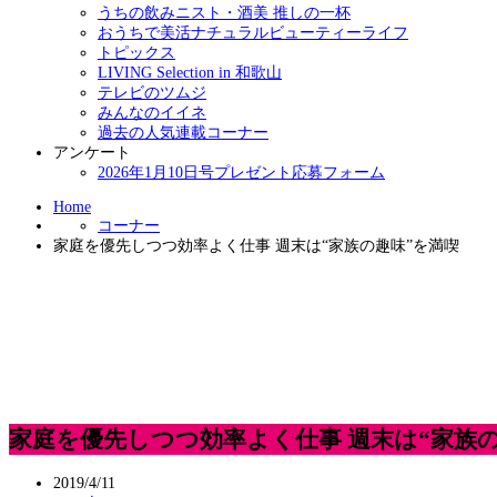
うちの飲みニスト・酒美 推しの一杯
おうちで美活ナチュラルビューティーライフ
トピックス
LIVING Selection in 和歌山
テレビのツムジ
みんなのイイネ
過去の人気連載コーナー
アンケート
2026年1月10日号プレゼント応募フォーム
Home
コーナー
家庭を優先しつつ効率よく仕事 週末は“家族の趣味”を満喫
家庭を優先しつつ効率よく仕事 週末は“家族
2019/4/11