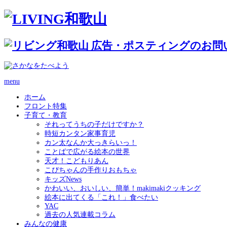
menu
ホーム
フロント特集
子育て・教育
それってうちの子だけですか？
時短カンタン家事育児
カン太なんか大っきらいっ！
ことばで広がる絵本の世界
天才！こどもりあん
こぴちゃんの手作りおもちゃ
キッズNews
かわいい、おいしい、簡単！makimakiクッキング
絵本に出てくる「これ！」食べたい
YAC
過去の人気連載コラム
みんなの健康